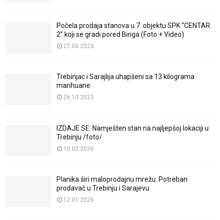
Počela prodaja stanova u 7. objektu SPK “CENTAR
2” koji se gradi pored Binga (Foto + Video)
27.06.2023
Trebinjac i Sarajlija uhapšeni sa 13 kilograma
marihuane
26.10.2023
IZDAJE SE: Namješten stan na najljepšoj lokaciji u
Trebinju /foto/
10.02.2026
Planika širi maloprodajnu mrežu: Potreban
prodavač u Trebinju i Sarajevu
12.01.2026