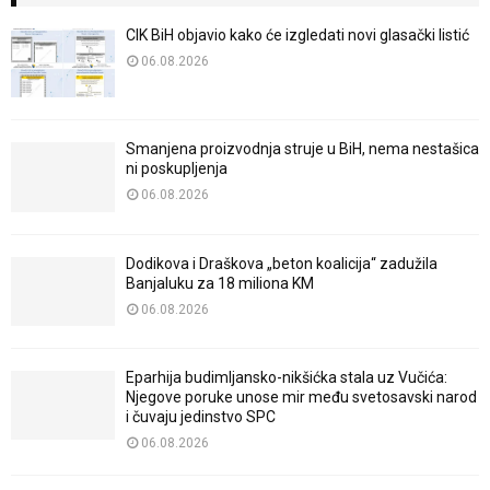
CIK BiH objavio kako će izgledati novi glasački listić
06.08.2026
Smanjena proizvodnja struje u BiH, nema nestašica
ni poskupljenja
06.08.2026
Dodikova i Draškova „beton koalicija“ zadužila
Banjaluku za 18 miliona KM
06.08.2026
Eparhija budimljansko-nikšićka stala uz Vučića:
Njegove poruke unose mir među svetosavski narod
i čuvaju jedinstvo SPC
06.08.2026