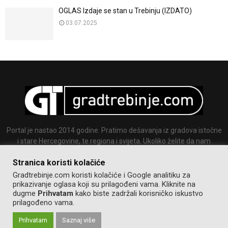
OGLAS Izdaje se stan u Trebinju (IZDATO)
03.07.2025
Portal je nastao 2014 godine. Pratimo dešavanja iz gradova istočne
i stare Hercegovine, te regiona i svijeta. Ukoliko želite da nam
pošaljete tekst ili sliku slobodno nam se javite.
Stranica koristi kolačiće
Email:
info@gradtrebinje.com
Gradtrebinje.com koristi kolačiće i Google analitiku za
prikazivanje oglasa koji su prilagođeni vama. Kliknite na
dugme
Prihvatam
kako biste zadržali korisničko iskustvo
prilagođeno vama.
Prihvatam
Saznaj više