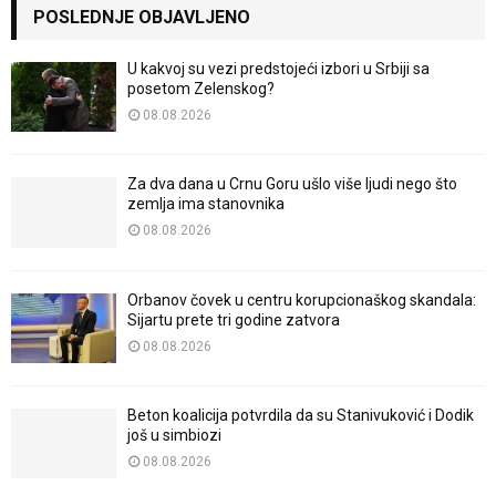
POSLEDNJE OBJAVLJENO
U kakvoj su vezi predstojeći izbori u Srbiji sa
posetom Zelenskog?
08.08.2026
Za dva dana u Crnu Goru ušlo više ljudi nego što
zemlja ima stanovnika
08.08.2026
Orbanov čovek u centru korupcionaškog skandala:
Sijartu prete tri godine zatvora
08.08.2026
Beton koalicija potvrdila da su Stanivuković i Dodik
još u simbiozi
08.08.2026