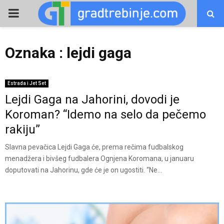
PRIMARY
MENU
Oznaka : lejdi gaga
Estrada i Jet Set
Lejdi Gaga na Jahorini, dovodi je
Koroman? “Idemo na selo da pečemo
rakiju”
Slavna pevačica Lejdi Gaga će, prema rečima fudbalskog
menadžera i bivšeg fudbalera Ognjena Koromana, u januaru
doputovati na Jahorinu, gde će je on ugostiti. “Ne...