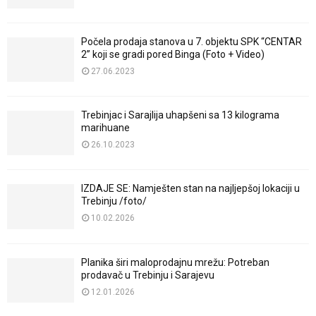
Počela prodaja stanova u 7. objektu SPK “CENTAR
2” koji se gradi pored Binga (Foto + Video)
27.06.2023
Trebinjac i Sarajlija uhapšeni sa 13 kilograma
marihuane
26.10.2023
IZDAJE SE: Namješten stan na najljepšoj lokaciji u
Trebinju /foto/
10.02.2026
Planika širi maloprodajnu mrežu: Potreban
prodavač u Trebinju i Sarajevu
12.01.2026