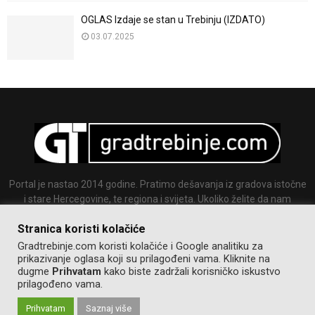
OGLAS Izdaje se stan u Trebinju (IZDATO)
03.07.2025
Portal je nastao 2014 godine. Pratimo dešavanja iz gradova istočne
i stare Hercegovine, te regiona i svijeta. Ukoliko želite da nam
pošaljete tekst ili sliku slobodno nam se javite.
Stranica koristi kolačiće
Email:
info@gradtrebinje.com
Gradtrebinje.com koristi kolačiće i Google analitiku za
prikazivanje oglasa koji su prilagođeni vama. Kliknite na
dugme
Prihvatam
kako biste zadržali korisničko iskustvo
prilagođeno vama.
Prihvatam
Saznaj više