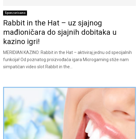
Sponzorisano
Rabbit in the Hat – uz sjajnog
mađioničara do sjajnih dobitaka u
kazino igri!
MERIDIAN KAZINO: Rabbit in the Hat – aktiviraj jednu od specijalnih
funkcija! Od poznatog proizvođača igara Microgaming stiže nam
simpatičan video slot Rabbit in the...