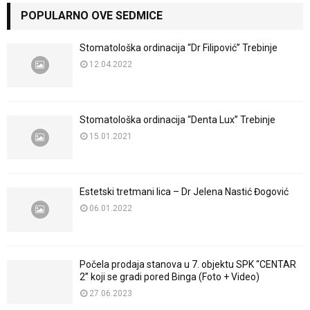
POPULARNO OVE SEDMICE
Stomatološka ordinacija “Dr Filipović” Trebinje
12.04.2022
Stomatološka ordinacija “Denta Lux” Trebinje
15.01.2021
Estetski tretmani lica – Dr Jelena Nastić Đogović
06.01.2022
Počela prodaja stanova u 7. objektu SPK “CENTAR
2” koji se gradi pored Binga (Foto + Video)
27.06.2023