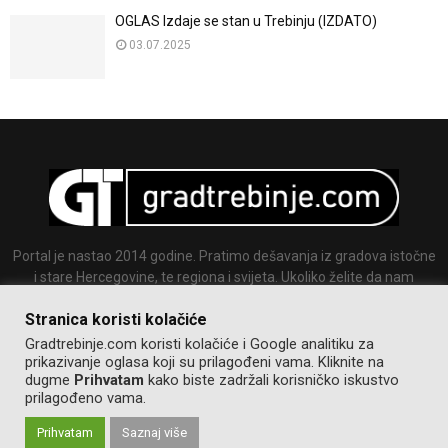
OGLAS Izdaje se stan u Trebinju (IZDATO)
03.07.2025
Portal je nastao 2014 godine. Pratimo dešavanja iz gradova istočne
i stare Hercegovine, te regiona i svijeta. Ukoliko želite da nam
pošaljete tekst ili sliku slobodno nam se javite.
Stranica koristi kolačiće
Email:
info@gradtrebinje.com
Gradtrebinje.com koristi kolačiće i Google analitiku za
prikazivanje oglasa koji su prilagođeni vama. Kliknite na
dugme
Prihvatam
kako biste zadržali korisničko iskustvo
prilagođeno vama.
Prihvatam
Saznaj više