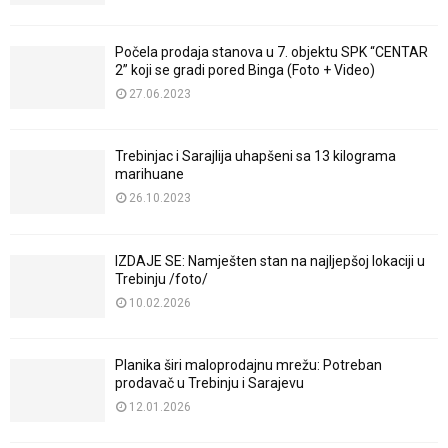
Počela prodaja stanova u 7. objektu SPK “CENTAR
2” koji se gradi pored Binga (Foto + Video)
27.06.2023
Trebinjac i Sarajlija uhapšeni sa 13 kilograma
marihuane
26.10.2023
IZDAJE SE: Namješten stan na najljepšoj lokaciji u
Trebinju /foto/
10.02.2026
Planika širi maloprodajnu mrežu: Potreban
prodavač u Trebinju i Sarajevu
12.01.2026