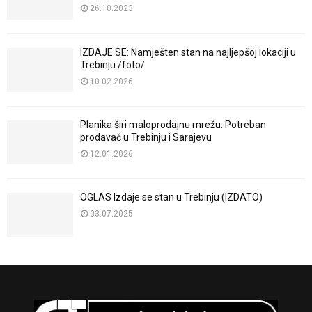
26.10.2023
IZDAJE SE: Namješten stan na najljepšoj lokaciji u
Trebinju /foto/
10.02.2026
Planika širi maloprodajnu mrežu: Potreban
prodavač u Trebinju i Sarajevu
12.01.2026
OGLAS Izdaje se stan u Trebinju (IZDATO)
03.07.2025