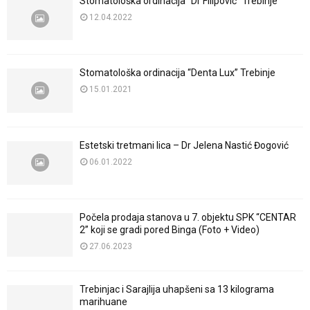
Stomatološka ordinacija “Dr Filipović” Trebinje
12.04.2022
Stomatološka ordinacija “Denta Lux” Trebinje
15.01.2021
Estetski tretmani lica – Dr Jelena Nastić Đogović
06.01.2022
Počela prodaja stanova u 7. objektu SPK “CENTAR
2” koji se gradi pored Binga (Foto + Video)
27.06.2023
Trebinjac i Sarajlija uhapšeni sa 13 kilograma
marihuane