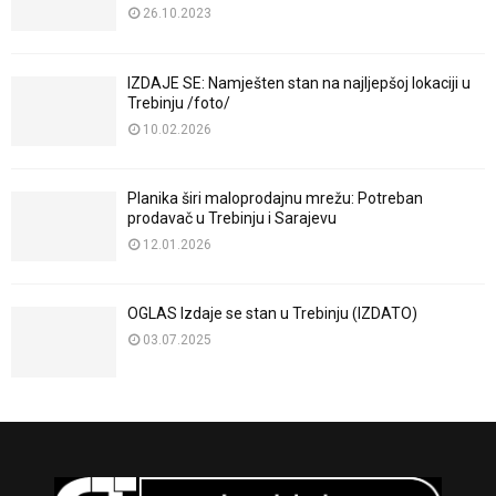
26.10.2023
IZDAJE SE: Namješten stan na najljepšoj lokaciji u
Trebinju /foto/
10.02.2026
Planika širi maloprodajnu mrežu: Potreban
prodavač u Trebinju i Sarajevu
12.01.2026
OGLAS Izdaje se stan u Trebinju (IZDATO)
03.07.2025