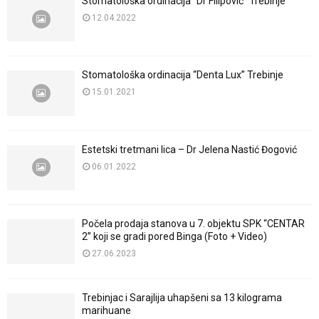
Stomatološka ordinacija “Dr Filipović” Trebinje
12.04.2022
Stomatološka ordinacija “Denta Lux” Trebinje
15.01.2021
Estetski tretmani lica – Dr Jelena Nastić Đogović
06.01.2022
Počela prodaja stanova u 7. objektu SPK “CENTAR
2” koji se gradi pored Binga (Foto + Video)
27.06.2023
Trebinjac i Sarajlija uhapšeni sa 13 kilograma
marihuane