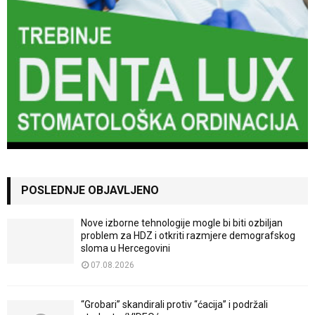
POSLEDNJE OBJAVLJENO
Nove izborne tehnologije mogle bi biti ozbiljan
problem za HDZ i otkriti razmjere demografskog
sloma u Hercegovini
07.08.2026
“Grobari” skandirali protiv “ćacija” i podržali