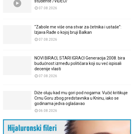
studente /VIDEO/
07.08.2026
“Zabole me više ona stvar za četnika i ustaše”:
Izjava Rađe o kojoj bruji Balkan
07.08.2026
NOVI BIRAČI, STARI IGRAČI Generacija 2008. bira
budućnost između političara koji su već ispisali
decenije vlasti
07.08.2026
Diže oluju kad mu gori pod nogama: Vučić kritikuje
Crnu Goru zbog predstavnika u Kninu, iako se
godinama jedva oglašavao
06.08.2026