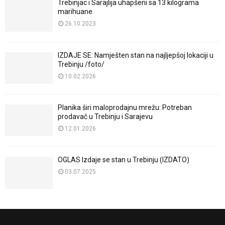
Trebinjac i Sarajlija uhapšeni sa 13 kilograma
marihuane
26.10.2023
IZDAJE SE: Namješten stan na najljepšoj lokaciji u
Trebinju /foto/
10.02.2026
Planika širi maloprodajnu mrežu: Potreban
prodavač u Trebinju i Sarajevu
12.01.2026
OGLAS Izdaje se stan u Trebinju (IZDATO)
03.07.2025