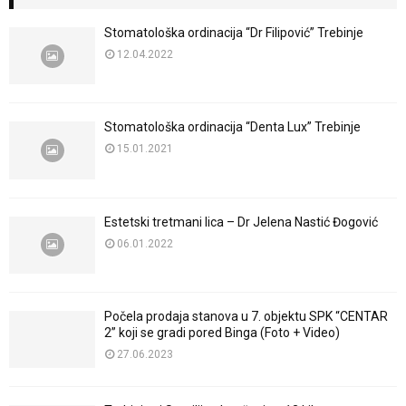
Stomatološka ordinacija “Dr Filipović” Trebinje
12.04.2022
Stomatološka ordinacija “Denta Lux” Trebinje
15.01.2021
Estetski tretmani lica – Dr Jelena Nastić Đogović
06.01.2022
Počela prodaja stanova u 7. objektu SPK “CENTAR
2” koji se gradi pored Binga (Foto + Video)
27.06.2023