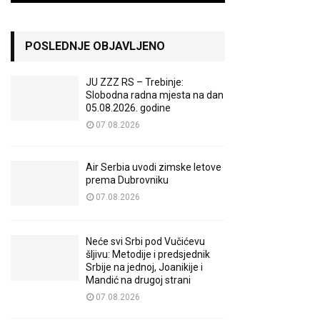
POSLEDNJE OBJAVLJENO
JU ZZZ RS – Trebinje:
Slobodna radna mjesta na dan
05.08.2026. godine
07.08.2026
Air Serbia uvodi zimske letove
prema Dubrovniku
07.08.2026
Neće svi Srbi pod Vučićevu
šljivu: Metodije i predsjednik
Srbije na jednoj, Joanikije i
Mandić na drugoj strani
07.08.2026