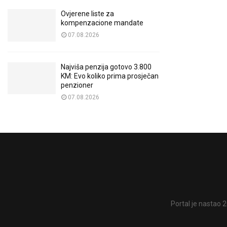
Ovjerene liste za
kompenzacione mandate
07.08.2026
Najviša penzija gotovo 3.800
KM: Evo koliko prima prosječan
penzioner
07.08.2026
Portal je nastao 2