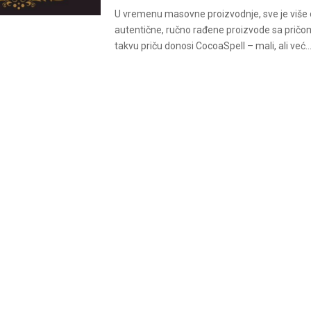
U vremenu masovne proizvodnje, sve je više o
autentične, ručno rađene proizvode sa pričo
takvu priču donosi CocoaSpell – mali, ali već..