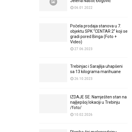
Jelena Nastić Đogović
06.01.2022
Počela prodaja stanova u 7.
objektu SPK “CENTAR 2” koji se
gradi pored Binga (Foto +
Video)
27.06.2023
Trebinjac i Sarajlija uhapšeni
sa 13 kilograma marihuane
26.10.2023
IZDAJE SE: Namješten stan na
najljepšoj lokaciji u Trebinju
/foto/
10.02.2026