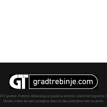
014 godine. Pratimo dešavanja iz gradova istočne i stare Hercegovine, te
Ukoliko želite da nam pošaljete tekst ili sliku slobodno nam se javite.