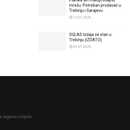
Planika širi maloprodajnu
mrežu: Potreban prodavač u
Trebinju i Sarajevu
12.01.2026
OGLAS Izdaje se stan u
Trebinju (IZDATO)
03.07.2025
 regiona i svijeta.