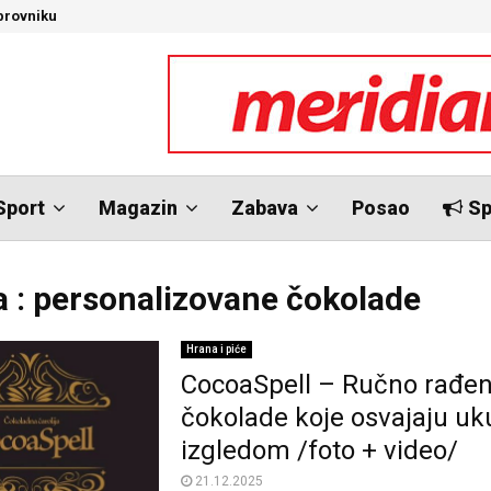
brovniku
N
Sport
Magazin
Zabava
Posao
Sp
 : personalizovane čokolade
Hrana i piće
CocoaSpell – Ručno rađe
čokolade koje osvajaju uk
izgledom /foto + video/
21.12.2025