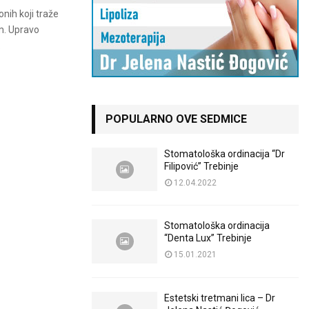
nih koji traže
m. Upravo
.
POPULARNO OVE SEDMICE
Stomatološka ordinacija “Dr
Filipović” Trebinje
12.04.2022
Stomatološka ordinacija
“Denta Lux” Trebinje
15.01.2021
Estetski tretmani lica – Dr