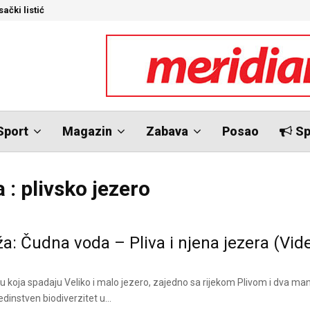
ački listić
S
Sport
Magazin
Zabava
Posao
Sp
 : plivsko jezero
a: Čudna voda – Pliva i njena jezera (Vid
 u koja spadaju Veliko i malo jezero, zajedno sa rijekom Plivom i dva man
jedinstven biodiverzitet u...