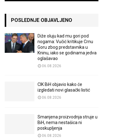
POSLEDNJE OBJAVLJENO
Diže oluju kad mu gori pod
nogama: Vučić kritikuje Crnu
Goru zbog predstavnika u
Kninu, iako se godinama jedva
oglašavao
06.08.2026
CIK BiH objavio kako će
izgledati novi glasački listić
06.08.2026
Smanjena proizvodnja struje u
BiH, nema nestašica ni
poskupljenja
06.08.2026