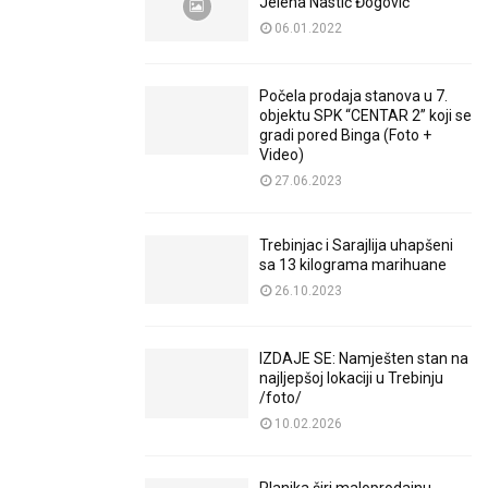
Jelena Nastić Đogović
06.01.2022
Počela prodaja stanova u 7.
objektu SPK “CENTAR 2” koji se
gradi pored Binga (Foto +
Video)
27.06.2023
Trebinjac i Sarajlija uhapšeni
sa 13 kilograma marihuane
26.10.2023
IZDAJE SE: Namješten stan na
najljepšoj lokaciji u Trebinju
/foto/
10.02.2026