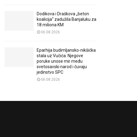
Dodikova i Draškova „beton
koalicija“ zadužila Banjaluku za
18 miliona KM
06.08.2026
Eparhija budimljansko-nikšićka
stala uz Vučića: Njegove
poruke unose mir među
svetosavski narod i čuvaju
jedinstvo SPC
06.08.2026