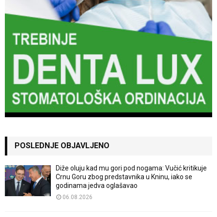
POSLEDNJE OBJAVLJENO
Diže oluju kad mu gori pod nogama: Vučić kritikuje
Crnu Goru zbog predstavnika u Kninu, iako se
godinama jedva oglašavao
06.08.2026