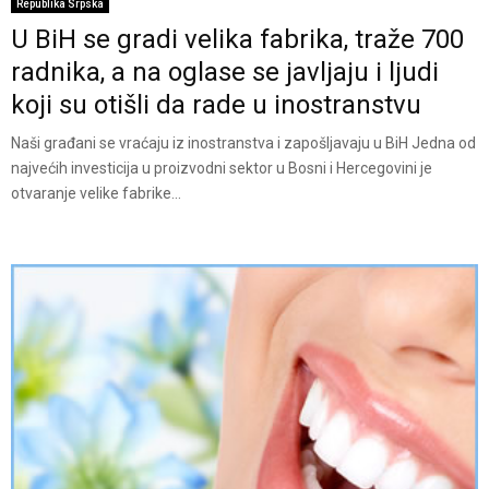
Republika Srpska
U BiH se gradi velika fabrika, traže 700
radnika, a na oglase se javljaju i ljudi
koji su otišli da rade u inostranstvu
Naši građani se vraćaju iz inostranstva i zapošljavaju u BiH Jedna od
najvećih investicija u proizvodni sektor u Bosni i Hercegovini je
otvaranje velike fabrike...