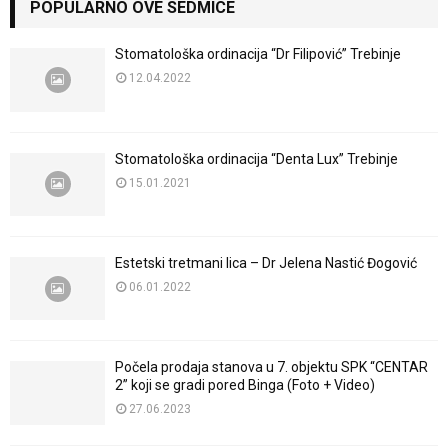
POPULARNO OVE SEDMICE
Stomatološka ordinacija “Dr Filipović” Trebinje
12.04.2022
Stomatološka ordinacija “Denta Lux” Trebinje
15.01.2021
Estetski tretmani lica – Dr Jelena Nastić Đogović
06.01.2022
Počela prodaja stanova u 7. objektu SPK “CENTAR
2” koji se gradi pored Binga (Foto + Video)
27.06.2023