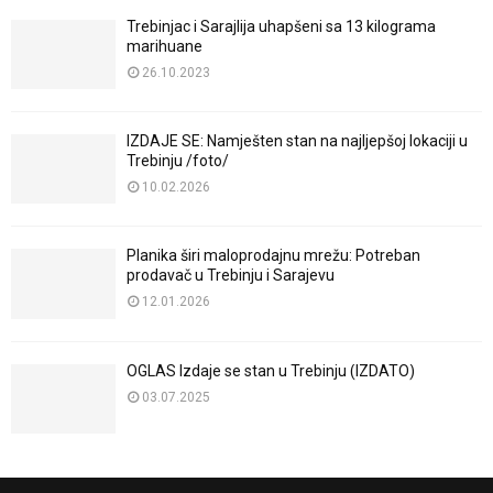
Trebinjac i Sarajlija uhapšeni sa 13 kilograma
marihuane
26.10.2023
IZDAJE SE: Namješten stan na najljepšoj lokaciji u
Trebinju /foto/
10.02.2026
Planika širi maloprodajnu mrežu: Potreban
prodavač u Trebinju i Sarajevu
12.01.2026
OGLAS Izdaje se stan u Trebinju (IZDATO)
03.07.2025