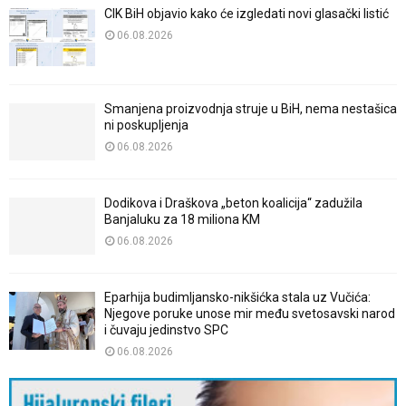
CIK BiH objavio kako će izgledati novi glasački listić
06.08.2026
Smanjena proizvodnja struje u BiH, nema nestašica
ni poskupljenja
06.08.2026
Dodikova i Draškova „beton koalicija“ zadužila
Banjaluku za 18 miliona KM
06.08.2026
Eparhija budimljansko-nikšićka stala uz Vučića:
Njegove poruke unose mir među svetosavski narod
i čuvaju jedinstvo SPC
06.08.2026