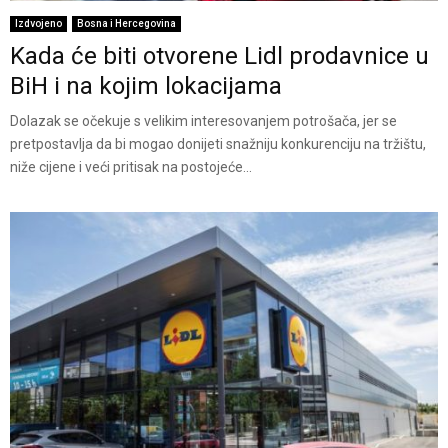
Izdvojeno
Bosna i Hercegovina
Kada će biti otvorene Lidl prodavnice u
BiH i na kojim lokacijama
Dolazak se očekuje s velikim interesovanjem potrošača, jer se
pretpostavlja da bi mogao donijeti snažniju konkurenciju na tržištu,
niže cijene i veći pritisak na postojeće...