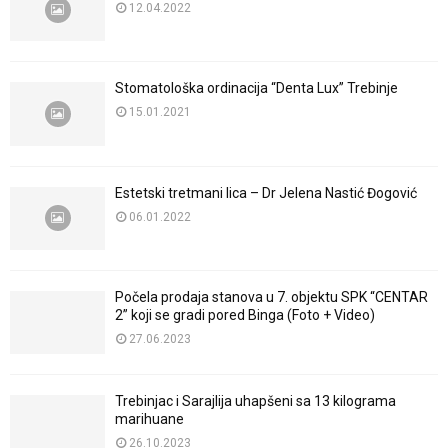
12.04.2022
Stomatološka ordinacija “Denta Lux” Trebinje
15.01.2021
Estetski tretmani lica – Dr Jelena Nastić Đogović
06.01.2022
Počela prodaja stanova u 7. objektu SPK “CENTAR
2” koji se gradi pored Binga (Foto + Video)
27.06.2023
Trebinjac i Sarajlija uhapšeni sa 13 kilograma
marihuane
26.10.2023