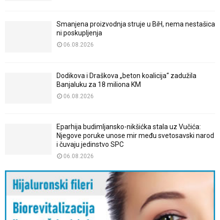
Smanjena proizvodnja struje u BiH, nema nestašica
ni poskupljenja
06.08.2026
Dodikova i Draškova „beton koalicija“ zadužila
Banjaluku za 18 miliona KM
06.08.2026
Eparhija budimljansko-nikšićka stala uz Vučića:
Njegove poruke unose mir među svetosavski narod
i čuvaju jedinstvo SPC
06.08.2026