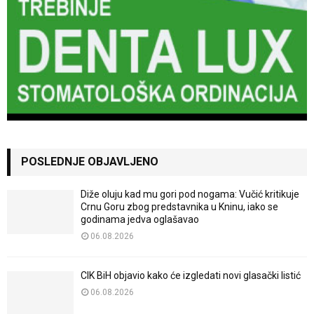
POSLEDNJE OBJAVLJENO
Diže oluju kad mu gori pod nogama: Vučić kritikuje
Crnu Goru zbog predstavnika u Kninu, iako se
godinama jedva oglašavao
06.08.2026
CIK BiH objavio kako će izgledati novi glasački listić
06.08.2026