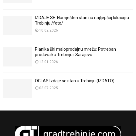
IZDAJE SE: Namješten stan na najljepšoj lokaciji u
Trebinju /foto/
10.02.2026
Planika širi maloprodajnu mrežu: Potreban
prodavač u Trebinju i Sarajevu
12.01.2026
OGLAS Izdaje se stan u Trebinju (IZDATO)
03.07.2025