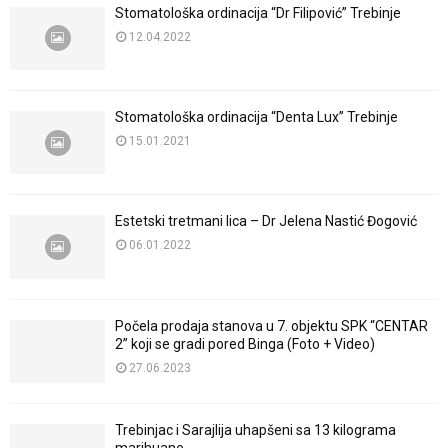
Stomatološka ordinacija “Dr Filipović” Trebinje
12.04.2022
Stomatološka ordinacija “Denta Lux” Trebinje
15.01.2021
Estetski tretmani lica – Dr Jelena Nastić Đogović
06.01.2022
Počela prodaja stanova u 7. objektu SPK “CENTAR
2” koji se gradi pored Binga (Foto + Video)
27.06.2023
Trebinjac i Sarajlija uhapšeni sa 13 kilograma
marihuane