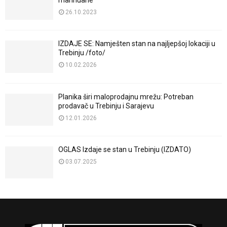
26.10.2023
IZDAJE SE: Namješten stan na najljepšoj lokaciji u
Trebinju /foto/
10.02.2026
Planika širi maloprodajnu mrežu: Potreban
prodavač u Trebinju i Sarajevu
12.01.2026
OGLAS Izdaje se stan u Trebinju (IZDATO)
03.07.2025