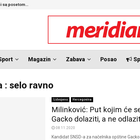
nego…
O
Sport
Magazin
Zabava
Posao
Sp
 : selo ravno
Izdvojeno
Hercegovina
Milinković: Put kojim će s
Gacko dolaziti, a ne odlazit
08.11.2020
Kandidat SNSD-a za načelnika opštine Gacko