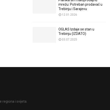
Planika širi maloprodajnu
mrežu: Potreban prodavač u
Trebinju i Sarajevu
12.01.2026
OGLAS Izdaje se stan u
Trebinju (IZDATO)
03.07.2025
 regiona i svijeta.