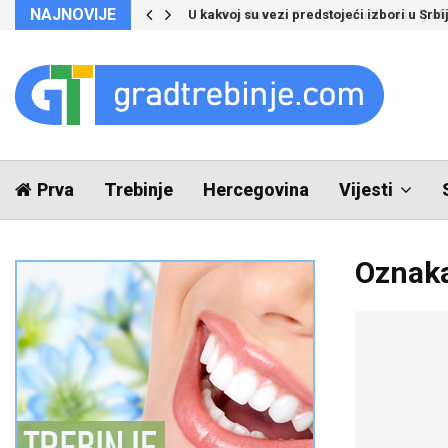
NAJNOVIJE
Za dva dana u Crnu Goru ušlo više ljudi 
Prva
Trebinje
Hercegovina
Vijesti
Oznaka