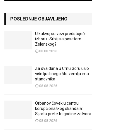
POSLEDNJE OBJAVLJENO
U kakvoj su vezi predstojeći
izbori u Srbiji sa posetom
Zelenskog?
08.08.2026
Za dva dana u Crnu Goru ušlo
više ljudi nego što zemlja ima
stanovnika
08.08.2026
Orbanov čovek u centru
korupcionaškog skandala:
Sijartu prete tri godine zatvora
08.08.2026