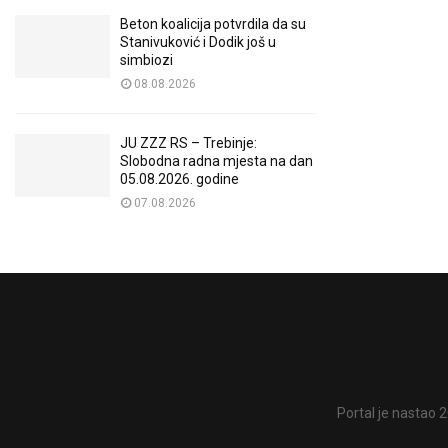
Beton koalicija potvrdila da su
Stanivuković i Dodik još u
simbiozi
08.08.2026
JU ZZZ RS – Trebinje:
Slobodna radna mjesta na dan
05.08.2026. godine
07.08.2026
Portal je nastao 2