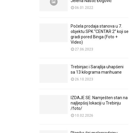
Jelena Nastić Đogović
06.01.2022
Počela prodaja stanova u 7.
objektu SPK “CENTAR 2” koji se
gradi pored Binga (Foto +
Video)
27.06.2023
Trebinjac i Sarajlija uhapšeni
sa 13 kilograma marihuane
26.10.2023
IZDAJE SE: Namješten stan na
najljepšoj lokaciji u Trebinju
/foto/
10.02.2026