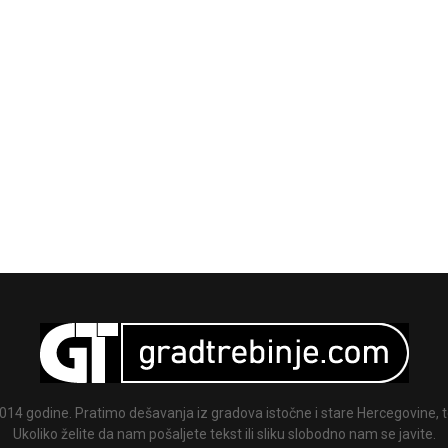
014 godine. Pratimo dešavanja iz gradova istočne i stare Hercegovine, te
Ukoliko želite da nam pošaljete tekst ili sliku slobodno nam se javite.