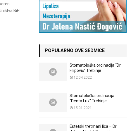
tvoren
dništva BiH
POPULARNO OVE SEDMICE
Stomatološka ordinacija “Dr
Filipović” Trebinje
12.04.2022
Stomatološka ordinacija
“Denta Lux” Trebinje
15.01.2021
Estetski tretmani lica – Dr