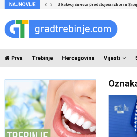
NAJNOVIJE
Za dva dana u Crnu Goru ušlo više ljudi 
Prva
Trebinje
Hercegovina
Vijesti
Oznaka