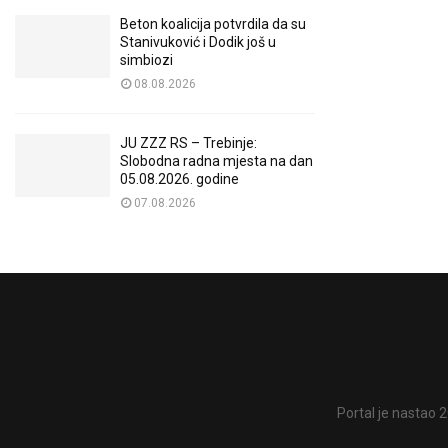
Beton koalicija potvrdila da su
Stanivuković i Dodik još u
simbiozi
08.08.2026
JU ZZZ RS – Trebinje:
Slobodna radna mjesta na dan
05.08.2026. godine
07.08.2026
Portal je nastao 2