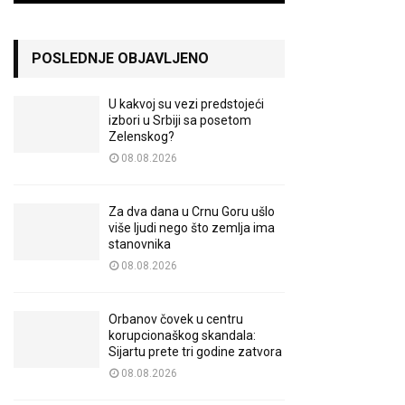
POSLEDNJE OBJAVLJENO
U kakvoj su vezi predstojeći
izbori u Srbiji sa posetom
Zelenskog?
08.08.2026
Za dva dana u Crnu Goru ušlo
više ljudi nego što zemlja ima
stanovnika
08.08.2026
Orbanov čovek u centru
korupcionaškog skandala:
Sijartu prete tri godine zatvora
08.08.2026