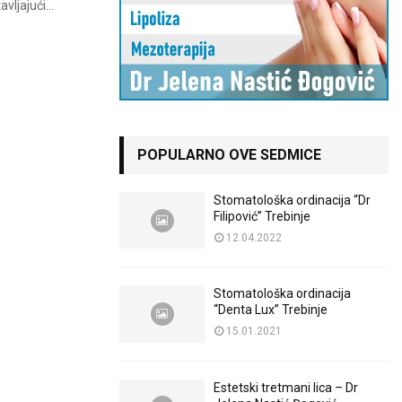
ljajući...
POPULARNO OVE SEDMICE
Stomatološka ordinacija “Dr
Filipović” Trebinje
12.04.2022
Stomatološka ordinacija
“Denta Lux” Trebinje
15.01.2021
Estetski tretmani lica – Dr