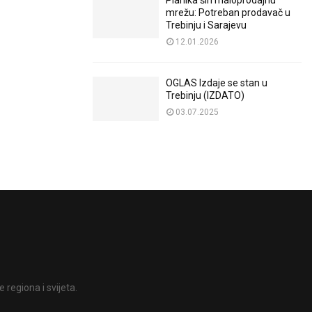
Planika širi maloprodajnu
mrežu: Potreban prodavač u
Trebinju i Sarajevu
12.01.2026
OGLAS Izdaje se stan u
Trebinju (IZDATO)
03.07.2025
 regiona i svijeta.