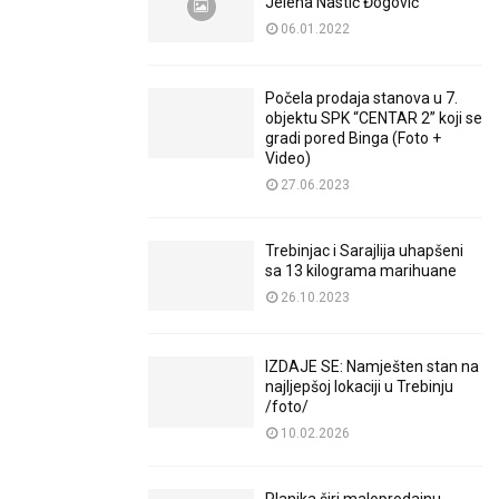
Jelena Nastić Đogović
06.01.2022
Počela prodaja stanova u 7.
objektu SPK “CENTAR 2” koji se
gradi pored Binga (Foto +
Video)
27.06.2023
Trebinjac i Sarajlija uhapšeni
sa 13 kilograma marihuane
26.10.2023
IZDAJE SE: Namješten stan na
najljepšoj lokaciji u Trebinju
/foto/
10.02.2026