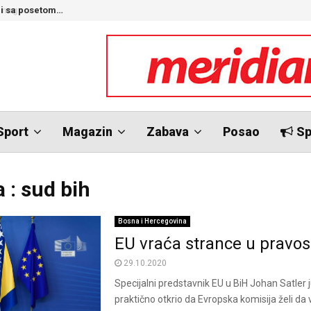
nego…
O
Sport
Magazin
Zabava
Posao
Sp
 : sud bih
Bosna i Hercegovina
EU vraća strance u pravo
29.10.2020
Specijalni predstavnik EU u BiH Johan Satler j
praktično otkrio da Evropska komisija želi da 