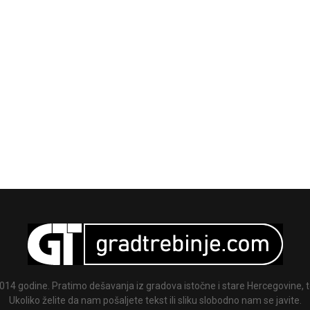
014 godine. Pratimo dešavanja iz gradova istočne i stare Hercegovine, te
Ukoliko želite da nam pošaljete tekst ili sliku slobodno nam se javite.