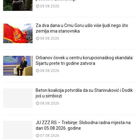
08.08.2026
Za dva dana u Crnu Goru ušlo više ljudi nego što
zemlja ima stanovnika
08.08.2026
Orbanov čovek u centru korupcionaškog skandala:
Sijartu prete tri godine zatvora
08.08.2026
Beton koalicija potvrdila da su Stanivuković i Dodik
još u simbiozi
08.08.2026
JU ZZZ RS – Trebinje: Slobodna radna mjesta na
dan 05.08.2026. godine
07.08.2026