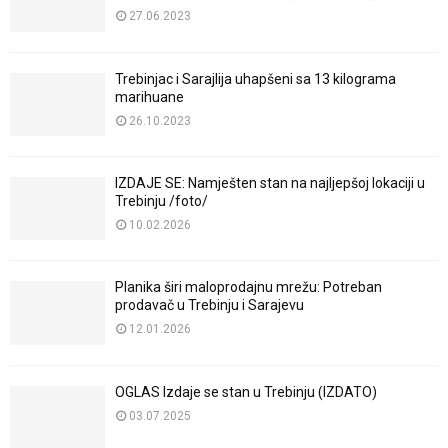
27.06.2023
Trebinjac i Sarajlija uhapšeni sa 13 kilograma
marihuane
26.10.2023
IZDAJE SE: Namješten stan na najljepšoj lokaciji u
Trebinju /foto/
10.02.2026
Planika širi maloprodajnu mrežu: Potreban
prodavač u Trebinju i Sarajevu
12.01.2026
OGLAS Izdaje se stan u Trebinju (IZDATO)
03.07.2025