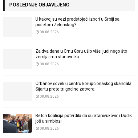
POSLEDNJE OBJAVLJENO
U kakvoj su vezi predstojeći izbori u Srbiji sa
posetom Zelenskog?
08.08.2026
Za dva dana u Crnu Goru ušlo više ljudi nego što
zemlja ima stanovnika
08.08.2026
Orbanov čovek u centru korupcionaškog skandala:
Sijartu prete tri godine zatvora
08.08.2026
Beton koalicija potvrdila da su Stanivuković i Dodik
još u simbiozi
08.08.2026