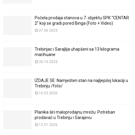
Počela prodaja stanova u 7. objektu SPK “CENTAR
2” koji se gradi pored Binga (Foto + Video)
27.06.2023
Trebinjac i Sarajlija uhapšeni sa 13 kilograma
marihuane
26.10.2023
IZDAJE SE: Namješten stan na najljepšoj lokaciji u
Trebinju /foto/
10.02.2026
Planika širi maloprodajnu mrežu: Potreban
prodavač u Trebinju i Sarajevu
12.01.2026