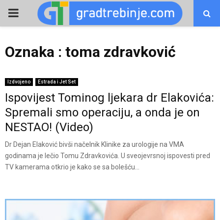
PRIMARY
MENU
Oznaka : toma zdravković
Izdvojeno
Estrada i Jet Set
Ispovijest Tominog ljekara dr Elakovića:
Spremali smo operaciju, a onda je on
NESTAO! (Video)
Dr Dejan Elaković bivši načelnik Klinike za urologije na VMA
godinama je lečio Tomu Zdravkovića. U sveojevrsnoj ispovesti pred
TV kamerama otkrio je kako se sa bolešću...