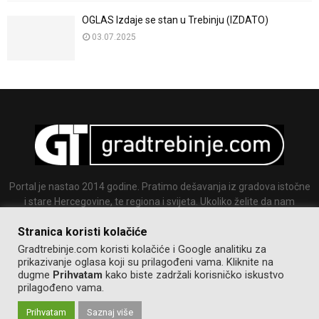
OGLAS Izdaje se stan u Trebinju (IZDATO)
03.07.2025
Portal je nastao 2014 godine. Pratimo dešavanja iz gradova istočne
i stare Hercegovine, te regiona i svijeta. Ukoliko želite da nam
pošaljete tekst ili sliku slobodno nam se javite.
Stranica koristi kolačiće
Email:
info@gradtrebinje.com
Gradtrebinje.com koristi kolačiće i Google analitiku za
prikazivanje oglasa koji su prilagođeni vama. Kliknite na
dugme
Prihvatam
kako biste zadržali korisničko iskustvo
prilagođeno vama.
Prihvatam
Saznaj više