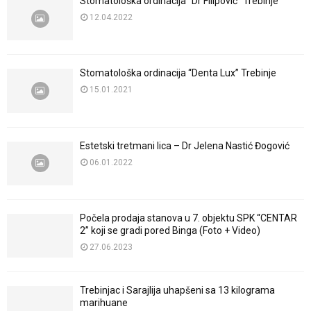
Stomatološka ordinacija “Dr Filipović” Trebinje
12.04.2022
Stomatološka ordinacija “Denta Lux” Trebinje
15.01.2021
Estetski tretmani lica – Dr Jelena Nastić Đogović
06.01.2022
Počela prodaja stanova u 7. objektu SPK “CENTAR
2” koji se gradi pored Binga (Foto + Video)
27.06.2023
Trebinjac i Sarajlija uhapšeni sa 13 kilograma
marihuane