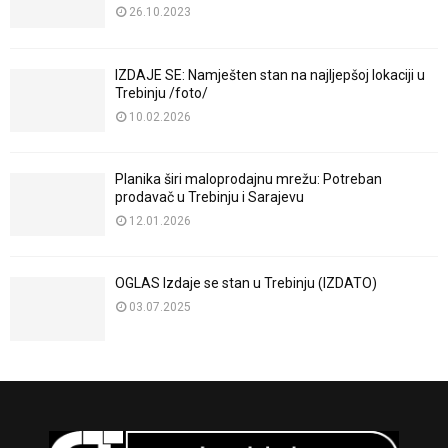
26.10.2023
IZDAJE SE: Namješten stan na najljepšoj lokaciji u
Trebinju /foto/
10.02.2026
Planika širi maloprodajnu mrežu: Potreban
prodavač u Trebinju i Sarajevu
12.01.2026
OGLAS Izdaje se stan u Trebinju (IZDATO)
03.07.2025