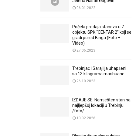
Jelena Nastić Đogović
06.01.2022
Počela prodaja stanova u 7.
objektu SPK “CENTAR 2” koji se
gradi pored Binga (Foto +
Video)
27.06.2023
Trebinjac i Sarajlija uhapšeni
sa 13 kilograma marihuane
26.10.2023
IZDAJE SE: Namješten stan na
najljepšoj lokaciji u Trebinju
/foto/
10.02.2026