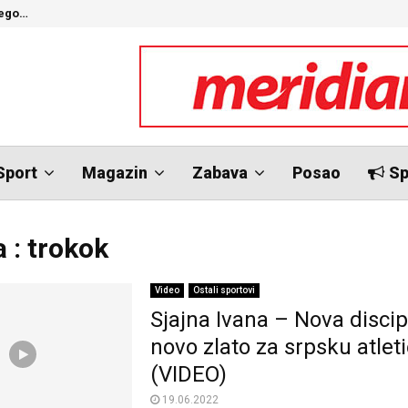
nego…
O
Sport
Magazin
Zabava
Posao
Sp
 : trokok
Video
Ostali sportovi
Sjajna Ivana – Nova discip
novo zlato za srpsku atlet
(VIDEO)
19.06.2022