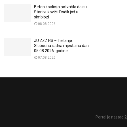
Beton koalicija potvrdila da su
Stanivuković i Dodik još u
simbiozi
08.08.2026
JU ZZZ RS – Trebinje:
Slobodna radna mjesta na dan
05.08.2026. godine
07.08.2026
Portal je nastao 2