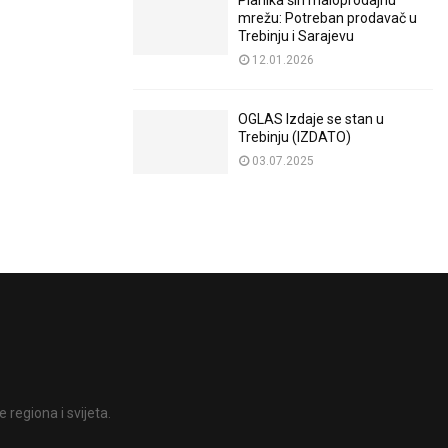
Planika širi maloprodajnu
mrežu: Potreban prodavač u
Trebinju i Sarajevu
12.01.2026
OGLAS Izdaje se stan u
Trebinju (IZDATO)
03.07.2025
 regiona i svijeta.