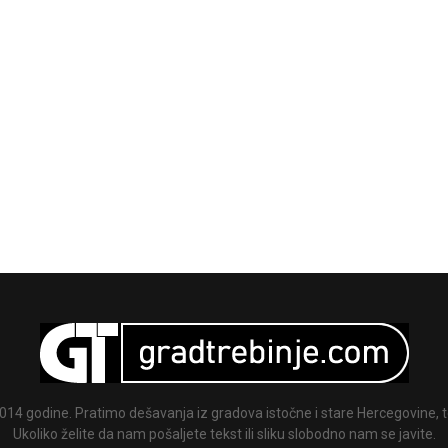
014 godine. Pratimo dešavanja iz gradova istočne i stare Hercegovine, te
Ukoliko želite da nam pošaljete tekst ili sliku slobodno nam se javite.