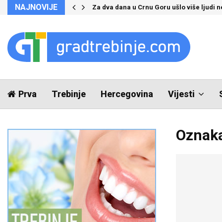
NAJNOVIJE
Za dva dana u Crnu Goru ušlo više ljudi 
Prva
Trebinje
Hercegovina
Vijesti
Oznaka