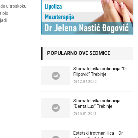
ade u troskoku.
e bio
di....
POPULARNO OVE SEDMICE
Stomatološka ordinacija “Dr
Filipović” Trebinje
12.04.2022
Stomatološka ordinacija
“Denta Lux” Trebinje
15.01.2021
Estetski tretmani lica – Dr