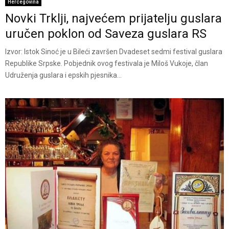
Hercegovina
Novki Trklji, najvećem prijatelju guslara
uručen poklon od Saveza guslara RS
Izvor: Istok Sinoć je u Bileći završen Dvadeset sedmi festival guslara
Republike Srpske. Pobjednik ovog festivala je Miloš Vukoje, član
Udruženja guslara i epskih pjesnika...