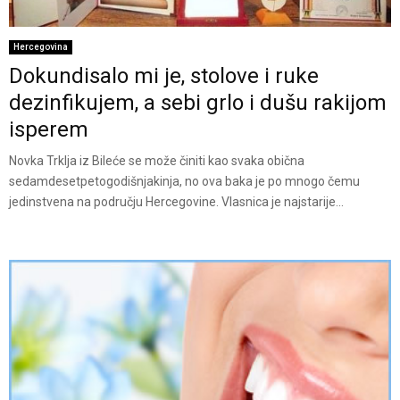
Hercegovina
Dokundisalo mi je, stolove i ruke
dezinfikujem, a sebi grlo i dušu rakijom
isperem
Novka Trklja iz Bileće se može činiti kao svaka obična
sedamdesetpetogodišnjakinja, no ova baka je po mnogo čemu
jedinstvena na području Hercegovine. Vlasnica je najstarije...