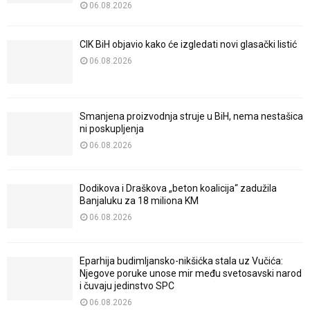
06.08.2026
CIK BiH objavio kako će izgledati novi glasački listić
06.08.2026
Smanjena proizvodnja struje u BiH, nema nestašica
ni poskupljenja
06.08.2026
Dodikova i Draškova „beton koalicija“ zadužila
Banjaluku za 18 miliona KM
06.08.2026
Eparhija budimljansko-nikšićka stala uz Vučića:
Njegove poruke unose mir među svetosavski narod
i čuvaju jedinstvo SPC
06.08.2026