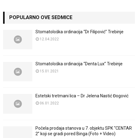
POPULARNO OVE SEDMICE
Stomatološka ordinacija “Dr Filipović” Trebinje
12.04.2022
Stomatološka ordinacija “Denta Lux” Trebinje
15.01.2021
Estetski tretmani lica – Dr Jelena Nastić Đogović
06.01.2022
Počela prodaja stanova u 7. objektu SPK “CENTAR
2” koji se gradi pored Binga (Foto + Video)