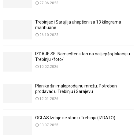
27.06.2023
Trebinjac i Sarajlija uhapšeni sa 13 kilograma
marihuane
26.10.2023
IZDAJE SE: Namješten stan na najljepšoj lokaciji u
Trebinju /foto/
10.02.2026
Planika širi maloprodajnu mrežu: Potreban
prodavač u Trebinju i Sarajevu
12.01.2026
OGLAS Izdaje se stan u Trebinju (IZDATO)
03.07.2025