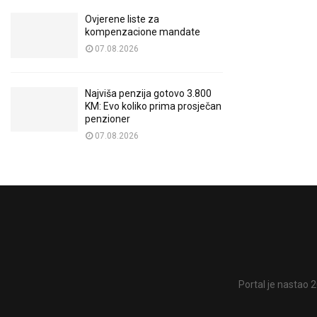
Ovjerene liste za
kompenzacione mandate
07.08.2026
Najviša penzija gotovo 3.800
KM: Evo koliko prima prosječan
penzioner
07.08.2026
Portal je nastao 2