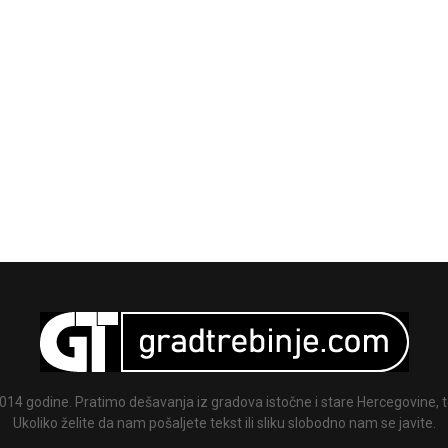
014 godine. Pratimo dešavanja iz gradova istočne i stare Hercegovine, te
Ukoliko želite da nam pošaljete tekst ili sliku slobodno nam se javite.