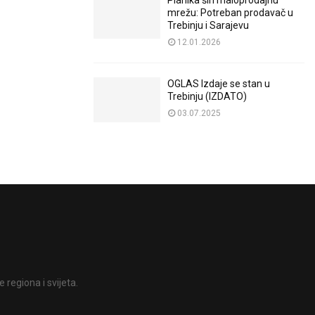
Planika širi maloprodajnu
mrežu: Potreban prodavač u
Trebinju i Sarajevu
12.01.2026
OGLAS Izdaje se stan u
Trebinju (IZDATO)
03.07.2025
 regiona i svijeta.