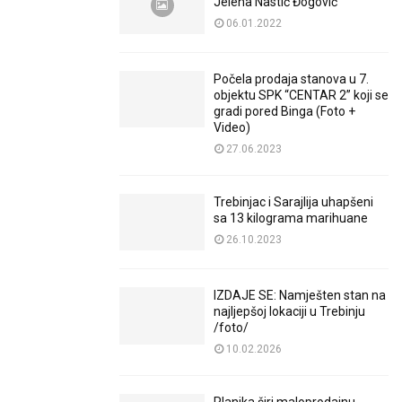
Jelena Nastić Đogović
06.01.2022
Počela prodaja stanova u 7.
objektu SPK “CENTAR 2” koji se
gradi pored Binga (Foto +
Video)
27.06.2023
Trebinjac i Sarajlija uhapšeni
sa 13 kilograma marihuane
26.10.2023
IZDAJE SE: Namješten stan na
najljepšoj lokaciji u Trebinju
/foto/
10.02.2026