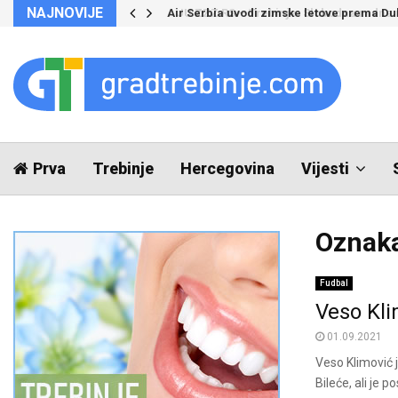
NAJNOVIJE
Air Serbia uvodi zimske letove prema Du
Prva
Trebinje
Hercegovina
Vijesti
Oznaka
Fudbal
Veso Kl
01.09.2021
Veso Klimović 
Bileće, ali je p