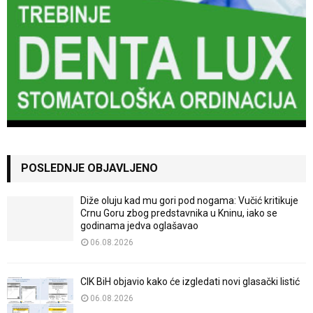
POSLEDNJE OBJAVLJENO
Diže oluju kad mu gori pod nogama: Vučić kritikuje
Crnu Goru zbog predstavnika u Kninu, iako se
godinama jedva oglašavao
06.08.2026
CIK BiH objavio kako će izgledati novi glasački listić
06.08.2026