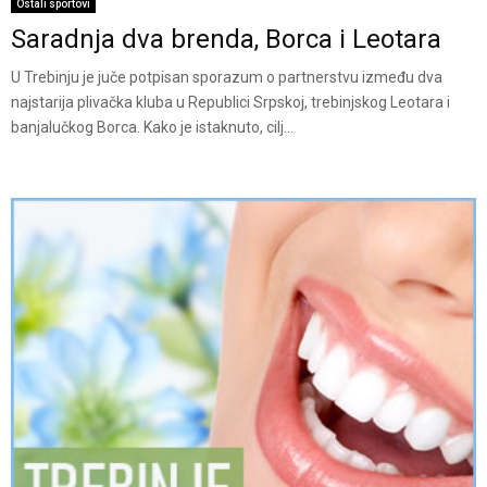
Ostali sportovi
Saradnja dva brenda, Borca i Leotara
U Trebinju je juče potpisan sporazum o partnerstvu između dva
najstarija plivačka kluba u Republici Srpskoj, trebinjskog Leotara i
banjalučkog Borca. Kako je istaknuto, cilj...