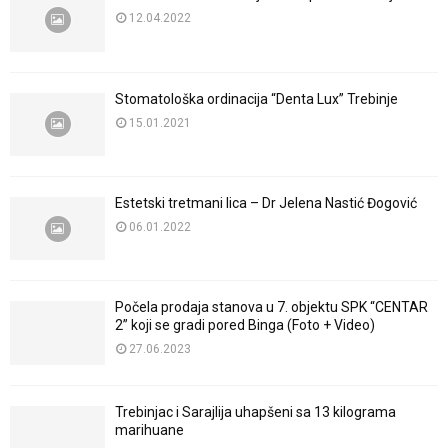
12.04.2022
Stomatološka ordinacija “Denta Lux” Trebinje
15.01.2021
Estetski tretmani lica – Dr Jelena Nastić Đogović
06.01.2022
Počela prodaja stanova u 7. objektu SPK “CENTAR
2” koji se gradi pored Binga (Foto + Video)
27.06.2023
Trebinjac i Sarajlija uhapšeni sa 13 kilograma
marihuane