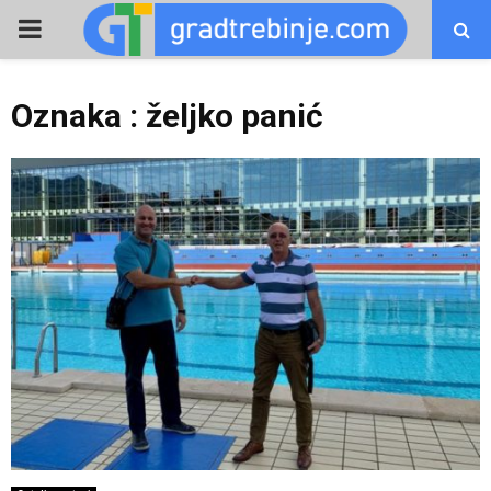
PRIMARY
MENU
Oznaka : željko panić