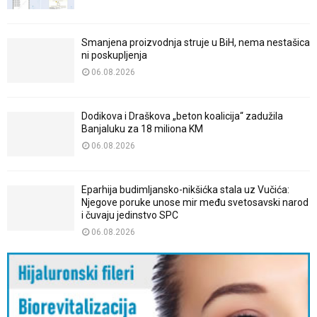
Smanjena proizvodnja struje u BiH, nema nestašica
ni poskupljenja
06.08.2026
Dodikova i Draškova „beton koalicija“ zadužila
Banjaluku za 18 miliona KM
06.08.2026
Eparhija budimljansko-nikšićka stala uz Vučića:
Njegove poruke unose mir među svetosavski narod
i čuvaju jedinstvo SPC
06.08.2026