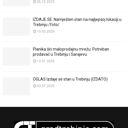
26.10.2023
IZDAJE SE: Namješten stan na najljepšoj lokaciji u
Trebinju /foto/
10.02.2026
Planika širi maloprodajnu mrežu: Potreban
prodavač u Trebinju i Sarajevu
12.01.2026
OGLAS Izdaje se stan u Trebinju (IZDATO)
03.07.2025