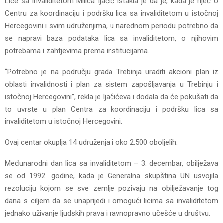
Lice sa invaliditetom Milica Ijačić istakla je da je, kada je riječ o
Centru za koordinaciju i podršku lica sa invaliditetom u istočnoj
Hercegovini i svim udruženjima, u narednom periodu potrebno da
se napravi baza podataka lica sa invaliditetom, o njihovim
potrebama i zahtjevima prema institucijama.
“Potrebno je na području grada Trebinja uraditi akcioni plan iz
oblasti invalidnosti i plan za sistem zapošljavanja u Trebinju i
istočnoj Hercegovini”, rekla je Ijačićeva i dodala da će pokušati da
to uvrste u plan Centra za koordinaciju i podršku lica sa
invaliditetom u istočnoj Hercegovini.
Ovaj centar okuplja 14 udruženja i oko 2.500 oboljelih.
Međunarodni dan lica sa invaliditetom – 3. decembar, obilježava
se od 1992. godine, kada je Generalna skupština UN usvojila
rezoluciju kojom se sve zemlje pozivaju na obilježavanje tog
dana s ciljem da se unaprijedi i omogući licima sa invaliditetom
jednako uživanje ljudskih prava i ravnopravno učešće u društvu.