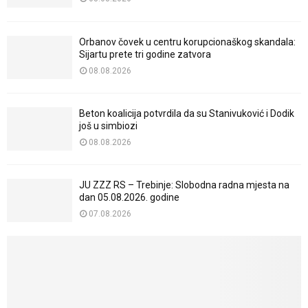
Orbanov čovek u centru korupcionaškog skandala:
Sijartu prete tri godine zatvora
08.08.2026
Beton koalicija potvrdila da su Stanivuković i Dodik
još u simbiozi
08.08.2026
JU ZZZ RS – Trebinje: Slobodna radna mjesta na
dan 05.08.2026. godine
07.08.2026