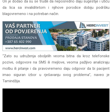
On je dodao da su se trudili da neposredno daju sugestije i utiču
da lica sa invaliditetom i njihove porodice dobiju podršku
blagovremeno i na potreban način.
“Zato su udruženja oboljelih veoma bitna da kroz telefonske
pozive, odgovore na SMS ili mejlove, veoma pažljivo analiziraju
molbu ili pitanje i da pravovremeno daju odgovor da bi pacijent
imao siguran izbor u rješavanju svog problema”, naveo je
Tamindžija.