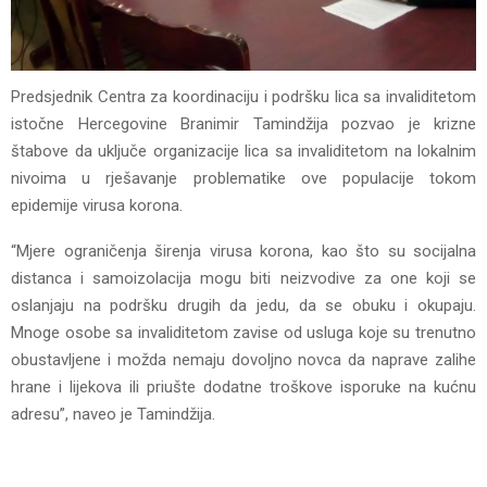
Predsjednik Centra za koordinaciju i podršku lica sa invaliditetom
istočne Hercegovine Branimir Tamindžija pozvao je krizne
štabove da uključe organizacije lica sa invaliditetom na lokalnim
nivoima u rješavanje problematike ove populacije tokom
epidemije virusa korona.
“Mjere ograničenja širenja virusa korona, kao što su socijalna
distanca i samoizolacija mogu biti neizvodive za one koji se
oslanjaju na podršku drugih da jedu, da se obuku i okupaju.
Mnoge osobe sa invaliditetom zavise od usluga koje su trenutno
obustavljene i možda nemaju dovoljno novca da naprave zalihe
hrane i lijekova ili priušte dodatne troškove isporuke na kućnu
adresu”, naveo je Tamindžija.