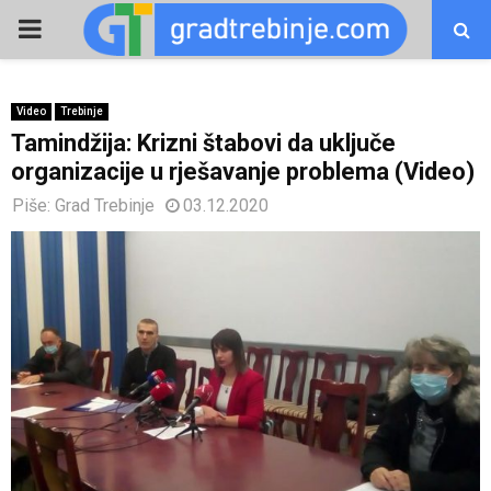
PRIMARY
MENU
Video
Trebinje
Tamindžija: Krizni štabovi da uključe
organizacije u rješavanje problema (Video)
Piše:
Grad Trebinje
03.12.2020