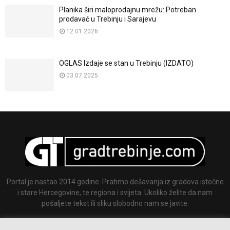
Planika širi maloprodajnu mrežu: Potreban
prodavač u Trebinju i Sarajevu
12.01.2026
OGLAS Izdaje se stan u Trebinju (IZDATO)
03.07.2025
Portal je nastao 2014 godine. Pratimo dešavanja iz gradova istočne
i stare Hercegovine, te regiona i svijeta. Ukoliko želite da nam
pošaljete tekst ili sliku slobodno nam se javite.
Email:
info@gradtrebinje.com