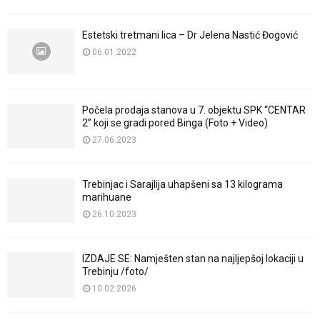
Estetski tretmani lica – Dr Jelena Nastić Đogović
06.01.2022
Počela prodaja stanova u 7. objektu SPK “CENTAR
2” koji se gradi pored Binga (Foto + Video)
27.06.2023
Trebinjac i Sarajlija uhapšeni sa 13 kilograma
marihuane
26.10.2023
IZDAJE SE: Namješten stan na najljepšoj lokaciji u
Trebinju /foto/
10.02.2026