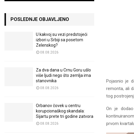
POSLEDNJE OBJAVLJENO
U kakvoj su vezi predstojeći
izbori u Srbiji sa posetom
Zelenskog?
08.08.2026
Za dva dana u Crnu Goru ušlo
više ljudi nego što zemlja ima
stanovnika
Pojasnio je 
08.08.2026
remonta, ali 
tog postrojen
Orbanov čovek u centru
On je dodao 
korupcionaškog skandala:
kontinuiranom
Sijartu prete tri godine zatvora
prvom kvartal
08.08.2026