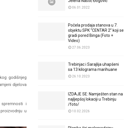
Jelena Nastić Đogović
06.01.2022
Počela prodaja stanova u 7.
objektu SPK “CENTAR 2” koji se
gradi pored Binga (Foto +
Video)
27.06.2023
Trebinjac i Sarajlija uhapšeni
sa 13 kilograma marihuane
26.10.2023
kog godišnjeg
mjeni dijelova
IZDAJE SE: Namješten stan na
najljepšoj lokaciji u Trebinju
 spremnosti i
/foto/
 proizvodnju u
10.02.2026