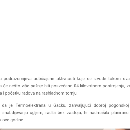
da podrazumijeva uobičajene aktivnosti koje se izvode tokom sva
da će nešto više pažnje biti posvećeno 04 kilovotnom postrojenju, za
ja i početku radova na rashladnom tornju.
da je Termoelektrana u Gacku, zahvaljujući dobroj pogonskoj
 snabdijevanju ugljem, radila bez zastoja, te nadmašila planiranu
u ove godine.