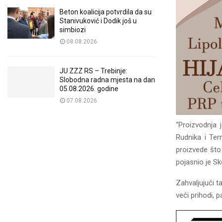
Beton koalicija potvrdila da su
Stanivuković i Dodik još u
simbiozi
08.08.2026
JU ZZZ RS – Trebinje:
Slobodna radna mjesta na dan
05.08.2026. godine
07.08.2026
“Proizvodnja 
Rudnika i Ter
proizvede što 
pojasnio je Sk
Zahvaljujući 
veći prihodi, p