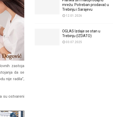
Planika širi maloprodajnu
mrežu: Potreban prodavač u
Trebinju i Sarajevu
12.01.2026
OGLAS Izdaje se stan u
Trebinju (IZDATO)
03.07.2025
dovnih zastoja
stojanja da se
u nije radila”,
a su ostvareni