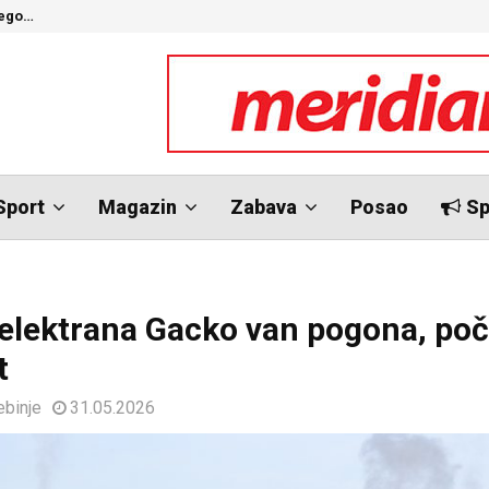
nego…
O
Sport
Magazin
Zabava
Posao
Sp
lektrana Gacko van pogona, po
t
ebinje
31.05.2026