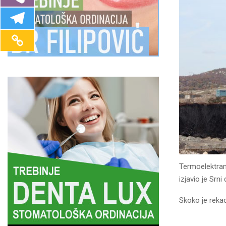
Termoelektra
izjavio je Srn
Skoko je rekao