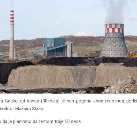
na Gacko od danas (30.maja) je van pogona zbog redovnog godiš
i direktor Maksim Skoko.
 da je planirano da remont traje 50 dana.