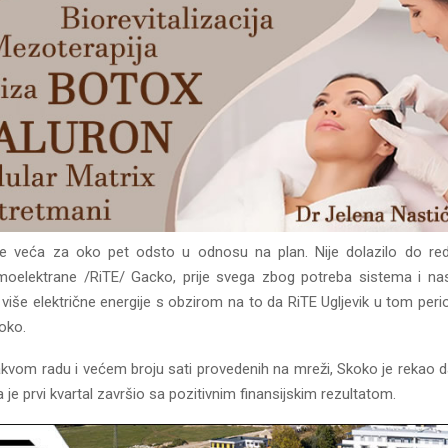
je veća za oko pet odsto u odnosu na plan. Nije dolazilo do re
moelektrane /RiTE/ Gacko, prije svega zbog potreba sistema i na
više električne energije s obzirom na to da RiTE Ugljevik u tom period
oko.
takvom radu i većem broju sati provedenih na mreži, Skoko je rekao d
a je prvi kvartal završio sa pozitivnim finansijskim rezultatom.