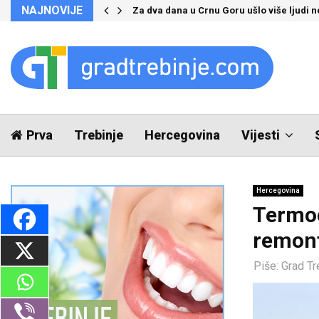
NAJNOVIJE
Za dva dana u Crnu Goru ušlo više ljudi 
Prva
Trebinje
Hercegovina
Vijesti
Hercegovina
Termoe
remon
Piše:
Grad Tr