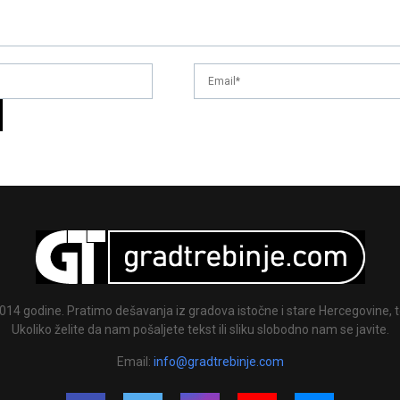
014 godine. Pratimo dešavanja iz gradova istočne i stare Hercegovine, te
Ukoliko želite da nam pošaljete tekst ili sliku slobodno nam se javite.
Email:
info@gradtrebinje.com