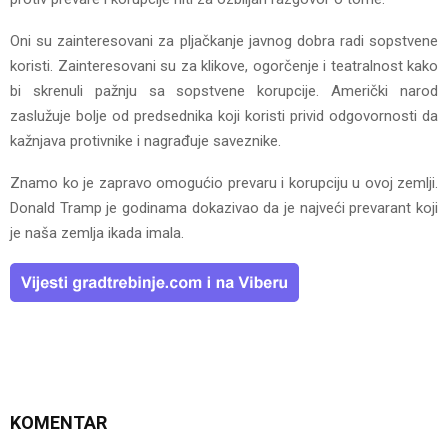
Oni su zainteresovani za pljačkanje javnog dobra radi sopstvene
koristi. Zainteresovani su za klikove, ogorčenje i teatralnost kako
bi skrenuli pažnju sa sopstvene korupcije. Američki narod
zaslužuje bolje od predsednika koji koristi privid odgovornosti da
kažnjava protivnike i nagrađuje saveznike.
Znamo ko je zapravo omogućio prevaru i korupciju u ovoj zemlji.
Donald Tramp je godinama dokazivao da je najveći prevarant koji
je naša zemlja ikada imala.
KOMENTAR