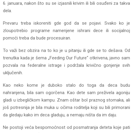
6. januara, nakon što su se izjasnili krivim ili bili osuđeni za takva
dela.
Prevaru treba iskoreniti gde god da se pojavi. Svako ko je
zloupotrebio programe namenjene ishrani dece ili socijalnoj
pomoći treba da bude procesuiran.
To važi bez obzira na to ko je u pitanju ili gde se to dešava. Od
trenutka kada je šema „Feeding Our Future“ otkrivena, javno sam
pozvala na federalne istrage i podržala krivično gonjenje svih
uključenih.
Kao neko kome je duboko stalo do toga da deca budu
nahranjena, bila sam ogorčena. Kao dete sam preživela agoniju
gladi u izbegličkom kampu. Znam oštar bol praznog stomaka, ali
još potresnija je bila muka u očima roditelja koji su bili primorani
da gledaju kako im deca gladuju, a nemaju ništa da im daju.
Ne postoji veća bespomoćnost od posmatranja deteta koje pati