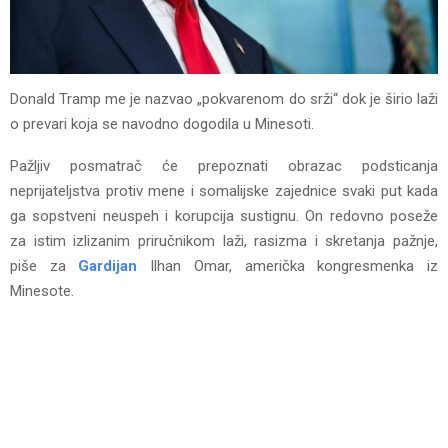
Donald Tramp me je nazvao „pokvarenom do srži“ dok je širio laži
o prevari koja se navodno dogodila u Minesoti.
Pažljiv posmatrač će prepoznati obrazac podsticanja
neprijateljstva protiv mene i somalijske zajednice svaki put kada
ga sopstveni neuspeh i korupcija sustignu. On redovno poseže
za istim izlizanim priručnikom laži, rasizma i skretanja pažnje,
piše za
Gardijan
Ilhan Omar, američka kongresmenka iz
Minesote.