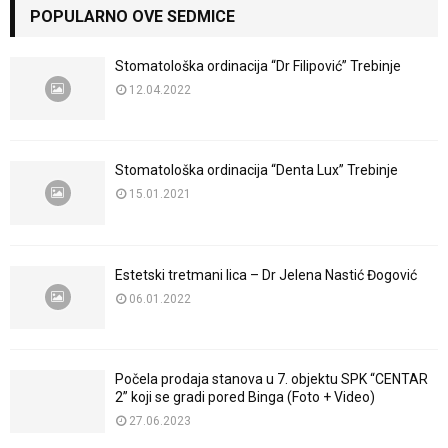
POPULARNO OVE SEDMICE
Stomatološka ordinacija “Dr Filipović” Trebinje
12.04.2022
Stomatološka ordinacija “Denta Lux” Trebinje
15.01.2021
Estetski tretmani lica – Dr Jelena Nastić Đogović
06.01.2022
Počela prodaja stanova u 7. objektu SPK “CENTAR
2” koji se gradi pored Binga (Foto + Video)
27.06.2023