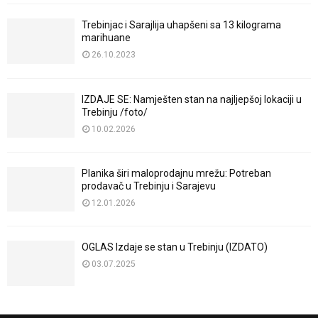
Trebinjac i Sarajlija uhapšeni sa 13 kilograma
marihuane
26.10.2023
IZDAJE SE: Namješten stan na najljepšoj lokaciji u
Trebinju /foto/
10.02.2026
Planika širi maloprodajnu mrežu: Potreban
prodavač u Trebinju i Sarajevu
12.01.2026
OGLAS Izdaje se stan u Trebinju (IZDATO)
03.07.2025