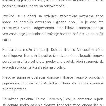
koriste radi političke koristi, lideri u Minesoti su radili na tome da
počinioci budu suočeni sa odgovornošću.
Izvršioci su suočeni sa ozbiljnim zatvorskim kaznama zbog
krađe od poreskih obveznika i gladne dece. To je ono što
predstavlja stvarnu odgovornost – ne klikovi i samopromocija,
već zatvaranje kriminalaca i traženje stvarne odštete za američki
narod.
Kontrast ne može biti jasniji. Dok su lideri u Minesoti krivično
gonili lopove, Tramp ih je puštao iz zatvora. On se bogati, njegova
porodica profitira od kripto poslova, a svetski lideri razumeju da
je predsednička funkcija sada na prodaju.
Njegove sumnjive operacije donose milijarde njegovoj porodici i
prijateljima, dok se radni Amerikanci bore da priušte osnovne
životne potrebe.
Od lažnog projekta „Trump University“, koji je obmanuo hiljade
studenata, preko gašenja njegove fondacije zbog onoga što su