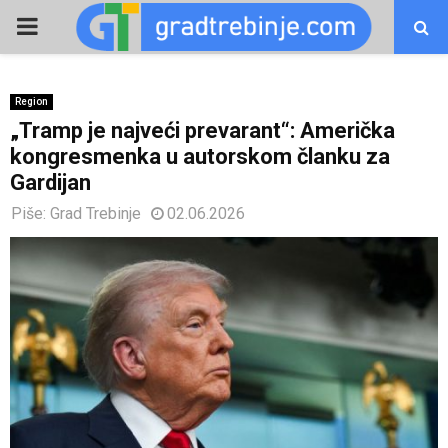
PRIMARY
MENU
Region
„Tramp je najveći prevarant“: Američka
kongresmenka u autorskom članku za
Gardijan
Piše:
Grad Trebinje
02.06.2026