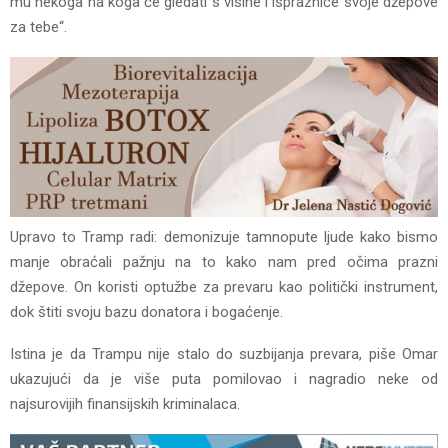
mu nekoga na koga će gledati s visine i isprazniće svoje džepove
za tebe“.
Upravo to Tramp radi: demonizuje tamnopute ljude kako bismo
manje obraćali pažnju na to kako nam pred očima prazni
džepove. On koristi optužbe za prevaru kao politički instrument,
dok štiti svoju bazu donatora i bogaćenje.
Istina je da Trampu nije stalo do suzbijanja prevara, piše Omar
ukazujući da je više puta pomilovao i nagradio neke od
najsurovijih finansijskih kriminalaca.