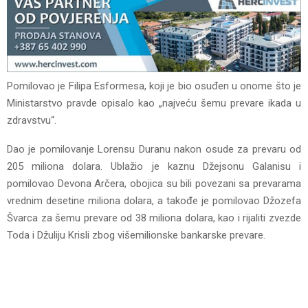
Pomilovao je Filipa Esformesa, koji je bio osuđen u onome što je
Ministarstvo pravde opisalo kao „najveću šemu prevare ikada u
zdravstvu“.
Dao je pomilovanje Lorensu Duranu nakon osude za prevaru od
205 miliona dolara. Ublažio je kaznu Džejsonu Galanisu i
pomilovao Devona Arčera, obojica su bili povezani sa prevarama
vrednim desetine miliona dolara, a takođe je pomilovao Džozefa
Švarca za šemu prevare od 38 miliona dolara, kao i rijaliti zvezde
Toda i Džuliju Krisli zbog višemilionske bankarske prevare.