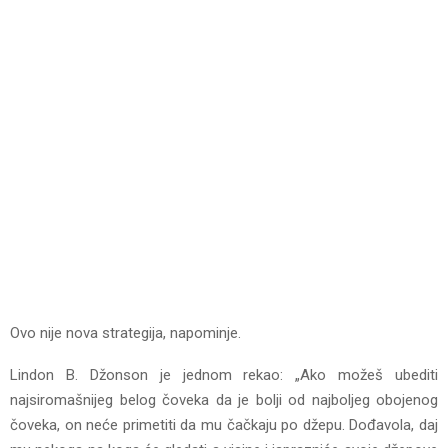
Ovo nije nova strategija, napominje.
Lindon B. Džonson je jednom rekao: „Ako možeš ubediti
najsiromašnijeg belog čoveka da je bolji od najboljeg obojenog
čoveka, on neće primetiti da mu čačkaju po džepu. Dođavola, daj