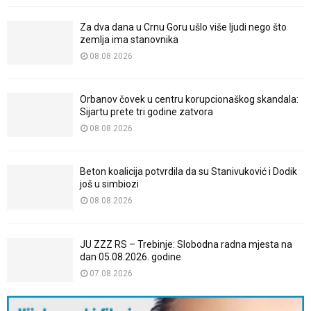
Za dva dana u Crnu Goru ušlo više ljudi nego što
zemlja ima stanovnika
08.08.2026
Orbanov čovek u centru korupcionaškog skandala:
Sijartu prete tri godine zatvora
08.08.2026
Beton koalicija potvrdila da su Stanivuković i Dodik
još u simbiozi
08.08.2026
JU ZZZ RS – Trebinje: Slobodna radna mjesta na
dan 05.08.2026. godine
07.08.2026