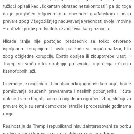
tužioci opisali kao „šokantan obrazac nezakonitosti“, pa do toga
da je proglašen odgovornim u obimnom građanskom slučaju
prevare zbog višegodišnjeg naduvavanja vrednosti svoje imovine
– optužbe protiv predsednika zvuče više kao priznanja.
Nikada ranije nije postojao predsednik sa toliko otvoreno
ispoljenom korupcijom. I svaki put kada se pojača nadzor, bilo
zbog očigledne korupcije, Epstin dosijea ili zloupotrebe vlasti –
Tramp se vraća istoj strategiji: proizvodnji ogorčenja i širenju
ksenofobnih laži.
Licemerje je očigledno. Republikanci koji ignorišu korupciju, brane
pomilovanja osuđenih prevaranata i nasilnih pobunjenika, i ćute
dok se Tramp bogati, sada su odjednom ogorčeni zbog slučajeva
prevare koje su sami demokrate istražile i procesuirale godinama
ranije.
Realnost je da Tramp i republikanci nisu zainteresovani za borbu
protiv prevare i korupcije niti za ozbiljan razgovor o tome.