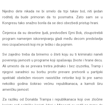
Nijedno dete nikada ne bi smelo da trpi takav bol, niti ijedan
roditelj da bude primoran da to posmatra. Zato sam se u
Kongresu tako snažno borila da se deci obezbedi pristup hrani.
Činjenica da su desetine ljudi, predvođeni Ejmi Bok, zloupotrebili
program namenjen iskorenjivanju gladi među decom predstavlja
nivo izopačenosti koji mi je teško i da pojmim.
Svi zajedno treba da brinemo o šteti koju su ti kriminalci naneli
poverenju javnosti u programe koji spašavaju živote i hrane decu.
Ali umesto da se prevara tretira jednako i bez izuzetka, Tramp i
njegovi saradnici su borbu protiv prevare pretvorili u partijski
spektakl obeležen nivoom rasističke retorike koji bi pre samo
nekoliko godina šokirao većinu republikanaca, a kamoli širu
američku javnost.
Za razliku od Donalda Trampa i republikanaca koji ove zločine