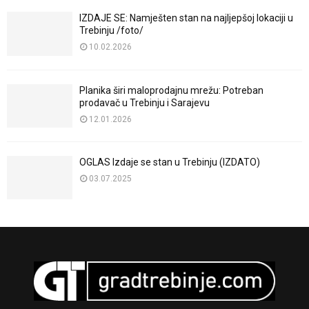
IZDAJE SE: Namješten stan na najljepšoj lokaciji u
Trebinju /foto/
10.02.2026
Planika širi maloprodajnu mrežu: Potreban
prodavač u Trebinju i Sarajevu
12.01.2026
OGLAS Izdaje se stan u Trebinju (IZDATO)
03.07.2025