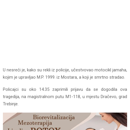
U nesreći je, kako su rekli iz policije, učestvovao motocikl jamaha,
kojim je upravljao M.P. 1999. iz Mostara, a koji je smrtno stradao.
Policajci su oko 14.35 zaprimili prijavu da se dogodila ova
tragedija, na magistralnom putu M1-118, u mjestu Dračevo, grad
Trebinje.