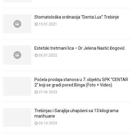
Stomatološka ordinacija “Denta Lux” Trebinje
15.01.2021
Estetski tretmani lica – Dr Jelena Nastić Đogović
06.01.2022
Počela prodaja stanova u 7. objektu SPK “CENTAR
2” koji se gradi pored Binga (Foto + Video)
27.06.2023
Trebinjac i Sarajlija uhapšeni sa 13 kilograma
marihuane
26.10.2023