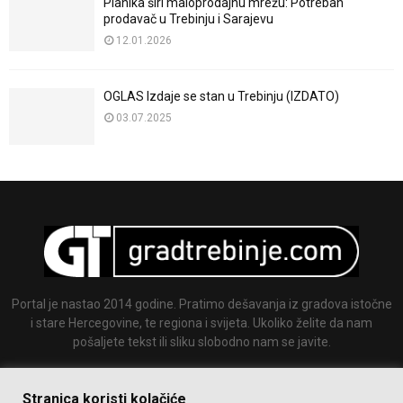
Planika širi maloprodajnu mrežu: Potreban
prodavač u Trebinju i Sarajevu
12.01.2026
OGLAS Izdaje se stan u Trebinju (IZDATO)
03.07.2025
Portal je nastao 2014 godine. Pratimo dešavanja iz gradova istočne
i stare Hercegovine, te regiona i svijeta. Ukoliko želite da nam
pošaljete tekst ili sliku slobodno nam se javite.
Email:
info@gradtrebinje.com
Stranica koristi kolačiće