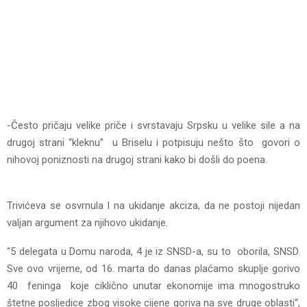
-Često pričaju velike priče i svrstavaju Srpsku u velike sile a na
drugoj strani “kleknu” u Briselu i potpisuju nešto što govori o
nihovoj poniznosti na drugoj strani kako bi došli do poena.
Trivićeva se osvrnula I na ukidanje akciza, da ne postoji nijedan
valjan argument za njihovo ukidanje.
“5 delegata u Domu naroda, 4 je iz SNSD-a, su to oborila, SNSD.
Sve ovo vrijeme, od 16. marta do danas plaćamo skuplje gorivo
40 feninga koje ciklično unutar ekonomije ima mnogostruko
štetne posljedice zbog visoke cijene goriva na sve druge oblasti“,