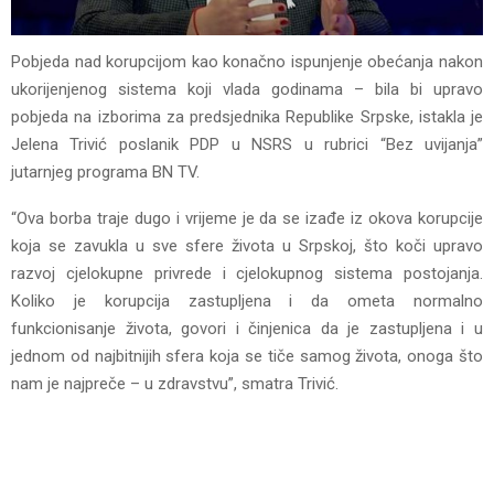
Pobjeda nad korupcijom kao konačno ispunjenje obećanja nakon
ukorijenjenog sistema koji vlada godinama – bila bi upravo
pobjeda na izborima za predsjednika Republike Srpske, istakla je
Jelena Trivić poslanik PDP u NSRS u rubrici “Bez uvijanja”
jutarnjeg programa BN TV.
“Ova borba traje dugo i vrijeme je da se izađe iz okova korupcije
koja se zavukla u sve sfere života u Srpskoj, što koči upravo
razvoj cjelokupne privrede i cjelokupnog sistema postojanja.
Koliko je korupcija zastupljena i da ometa normalno
funkcionisanje života, govori i činjenica da je zastupljena i u
jednom od najbitnijih sfera koja se tiče samog života, onoga što
nam je najpreče – u zdravstvu”, smatra Trivić.