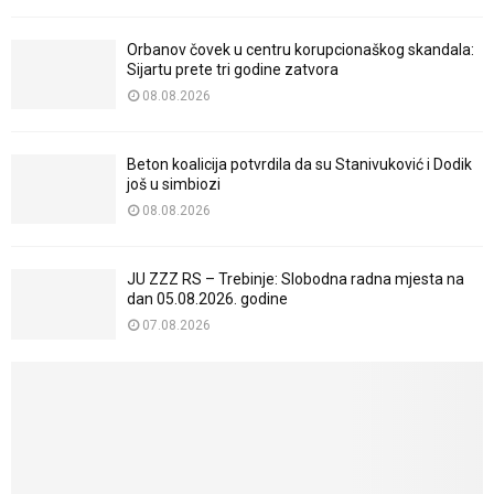
Orbanov čovek u centru korupcionaškog skandala:
Sijartu prete tri godine zatvora
08.08.2026
Beton koalicija potvrdila da su Stanivuković i Dodik
još u simbiozi
08.08.2026
JU ZZZ RS – Trebinje: Slobodna radna mjesta na
dan 05.08.2026. godine
07.08.2026