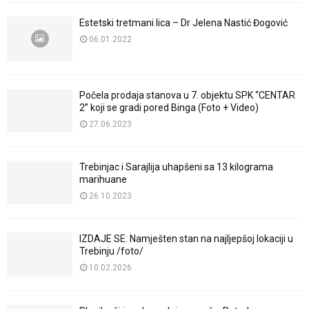
Estetski tretmani lica – Dr Jelena Nastić Đogović
06.01.2022
Počela prodaja stanova u 7. objektu SPK “CENTAR
2” koji se gradi pored Binga (Foto + Video)
27.06.2023
Trebinjac i Sarajlija uhapšeni sa 13 kilograma
marihuane
26.10.2023
IZDAJE SE: Namješten stan na najljepšoj lokaciji u
Trebinju /foto/
10.02.2026