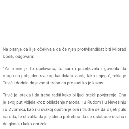
Na pitanje da li je očekivala da će njen protivkandidat biti Milorad
Dodik, odgovara:
“Za mene je to očekivano, to sam i priželjkivala i govorila da
mogu da pobjedim svakog kandidata vlasti, tako i njega”, rekla je
Trivić i dodala da javnost treba da prosudi ko je kakav.
Trivić je istakla i da treba raditi kako bi ljudi stekli povjerenje. Ona
je svoj put vidjela kroz obilaženje naroda, i u Rudom i u Nevesinju
i u Zvorniku, kao i u svakoj opštini je bila i trudila se da osjeti puls
naroda, te shvatila da je ljudima potrebno da se oslobode straha i
da glasaju kako oni žele.