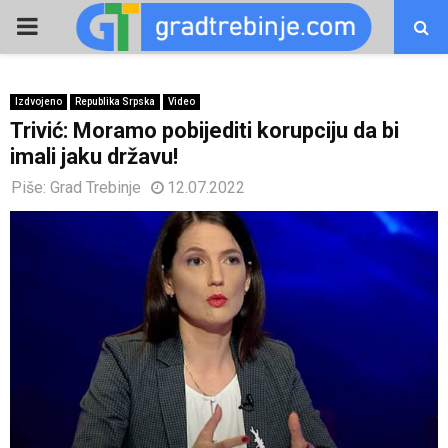
PRIMARY
MENU
Izdvojeno
Republika Srpska
Video
Trivić: Moramo pobijediti korupciju da bi
imali jaku državu!
Piše:
Grad Trebinje
12.07.2022