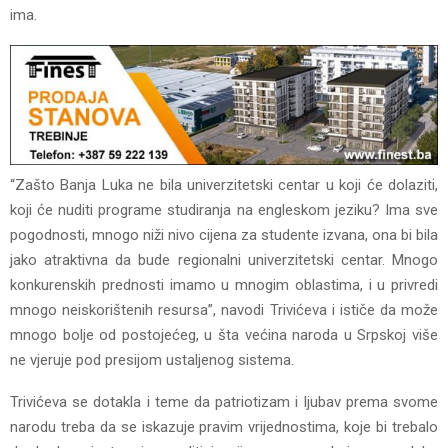
ima.
“Zašto Banja Luka ne bila univerzitetski centar u koji će dolaziti,
koji će nuditi programe studiranja na engleskom jeziku? Ima sve
pogodnosti, mnogo niži nivo cijena za studente izvana, ona bi bila
jako atraktivna da bude regionalni univerzitetski centar. Mnogo
konkurenskih prednosti imamo u mnogim oblastima, i u privredi
mnogo neiskorištenih resursa”, navodi Trivićeva i ističe da može
mnogo bolje od postojećeg, u šta većina naroda u Srpskoj više
ne vjeruje pod presijom ustaljenog sistema.
Trivićeva se dotakla i teme da patriotizam i ljubav prema svome
narodu treba da se iskazuje pravim vrijednostima, koje bi trebalo