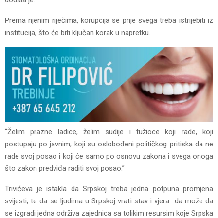
dodala je.
Prema njenim riječima, korupcija se prije svega treba istrijebiti iz
institucija, što će biti ključan korak u napretku.
“Želim prazne ladice, želim sudije i tužioce koji rade, koji
postupaju po javnim, koji su oslobođeni političkog pritiska da ne
rade svoj posao i koji će samo po osnovu zakona i svega onoga
što zakon predviđa raditi svoj posao.”
Trivićeva je istakla da Srpskoj treba jedna potpuna promjena
svijesti, te da se ljudima u Srpskoj vrati stav i vjera da može da
se izgradi jedna održiva zajednica sa tolikim resursim koje Srpska