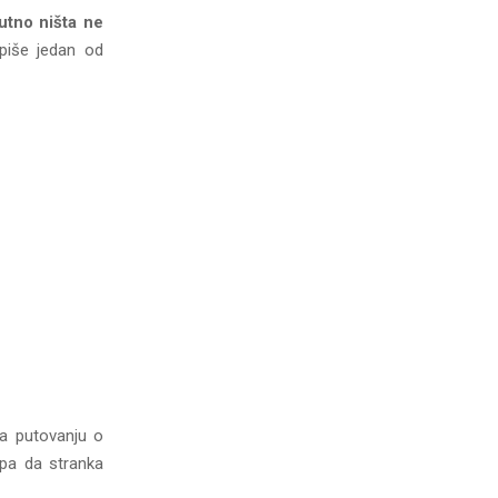
lutno ništa ne
 piše jedan od
na putovanju o
pa da stranka