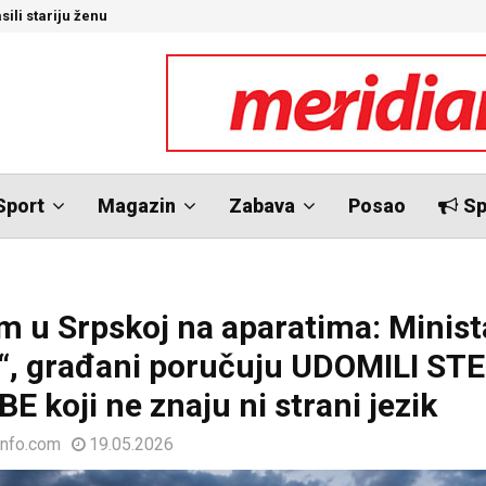
sili stariju ženu
U
Sport
Magazin
Zabava
Posao
Sp
m u Srpskoj na aparatima: Minist
“, građani poručuju UDOMILI STE
E koji ne znaju ni strani jezik
info.com
19.05.2026