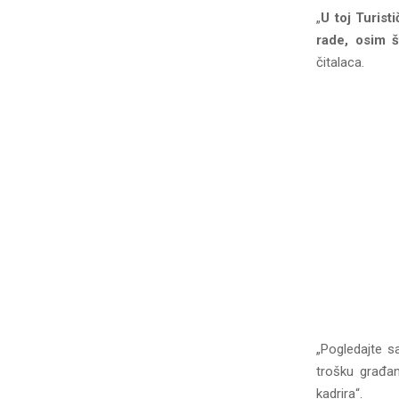
„
U toj Turist
rade, osim š
čitalaca.
„Pogledajte s
trošku građa
kadrira“.