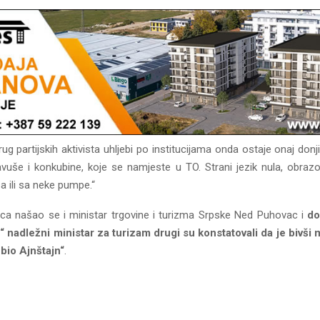
rug partijskih aktivista uhljebi po institucijama onda ostaje onaj donj
avuše i konkubine, koje se namjeste u TO. Strani jezik nula, obraz
a ili sa neke pumpe.“
aca našao se i ministar trgovine i turizma Srpske Ned Puhovac i
do
“ nadležni ministar za turizam drugi su konstatovali da je bivši 
 bio Ajnštajn“
.