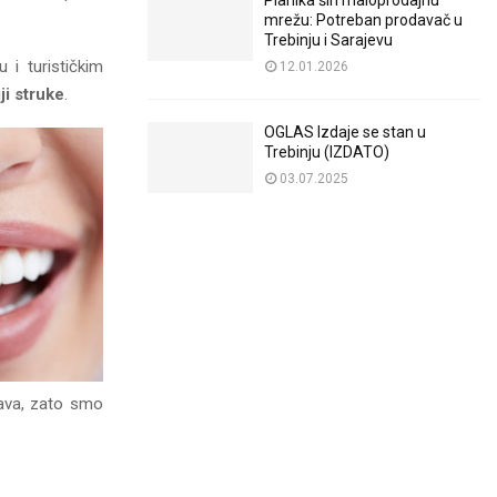
Planika širi maloprodajnu
mrežu: Potreban prodavač u
Trebinju i Sarajevu
 i turističkim
12.01.2026
ji struke
.
OGLAS Izdaje se stan u
Trebinju (IZDATO)
03.07.2025
žava, zato smo