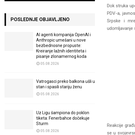
Dok struka upo
PDV-a, javnos
POSLEDNJE OBJAVLJENO
Srpske i mrež
udomljavanje 
AI agenti kompanija OpenAI i
Anthropic umešani u nove
bezbednosne propuste:
Kreiranje lažnih identiteta i
pisanje zlonamernog koda
05.08.2026
Vatrogasci preko balkona ušli u
stan i spasili stariju ženu
05.08.2026
Uz Ligu šampiona do poklon
tiketa: Fenerbahce dočekuje
Sturm
Reakcije građ
05.08.2026
se u svojevrs