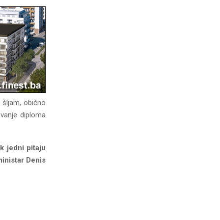
i šljam, obično
ovanje diploma
k jedni pitaju
ministar Denis