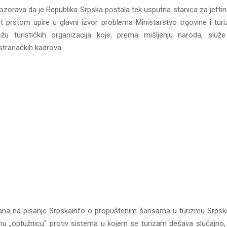
zorava da je Republika Srpska postala tek usputna stanica za jeftin
t prstom upire u glavni izvor problema Ministarstvo trgovine i tur
u turističkih organizacija koje, prema mišljenju naroda, služe
stranačkih kadrova.
ana na pisanje Srpskainfo o propuštenim šansama u turizmu Srpske
nu „optužnicu“ protiv sistema u kojem se turizam dešava slučajno,