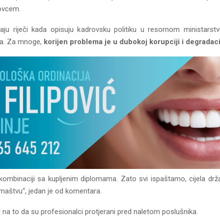
ovcem.
raju riječi kada opisuju kadrovsku politiku u resornom ministarstvu
ma. Za mnoge,
korijen problema je u dubokoj korupciji i degradaci
ombinaciji sa kupljenim diplomama. Zato svi ispaštamo, cijela dr
maštvu“, jedan je od komentara.
na to da su profesionalci protjerani pred naletom poslušnika.