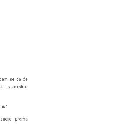
nadam se da će
le, razmisli o
mu.“
zacije, prema