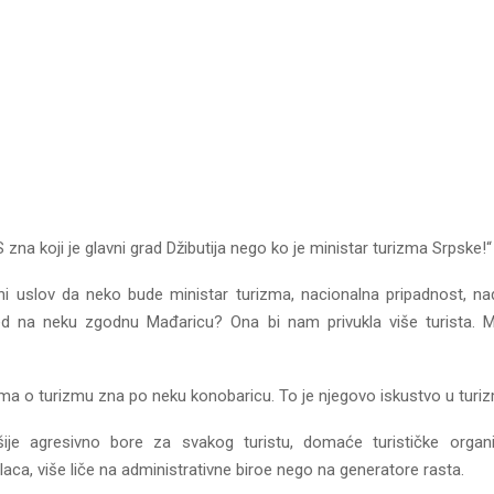
S zna koji je glavni grad Džibutija nego ko je ministar turizma Srpske!“
ini uslov da neko bude ministar turizma, nacionalna pripadnost, 
d na neku zgodnu Mađaricu? Ona bi nam privukla više turista. Mi
zma o turizmu zna po neku konobaricu. To je njegovo iskustvo u turiz
je agresivno bore za svakog turistu, domaće turističke organi
laca, više liče na administrativne biroe nego na generatore rasta.