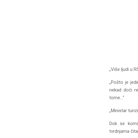
„Više ljudi u R
„Pošto je jed
nekad doći re
tome…“
„Ministar turi
Dok se komši
tvrdnjama čita