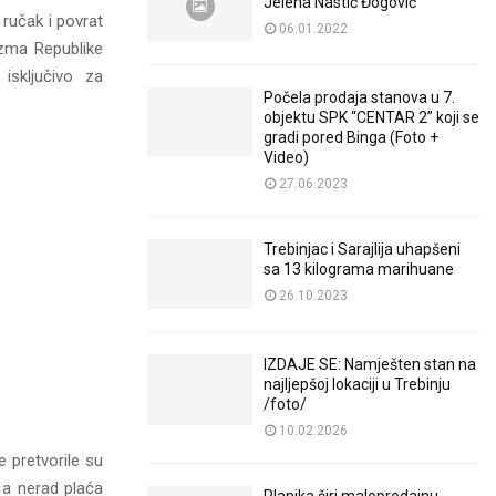
Jelena Nastić Đogović
 ručak i povrat
06.01.2022
izma Republike
 isključivo za
Počela prodaja stanova u 7.
objektu SPK “CENTAR 2” koji se
gradi pored Binga (Foto +
Video)
27.06.2023
Trebinjac i Sarajlija uhapšeni
sa 13 kilograma marihuane
26.10.2023
IZDAJE SE: Namješten stan na
najljepšoj lokaciji u Trebinju
/foto/
10.02.2026
 pretvorile su
 a nerad plaća