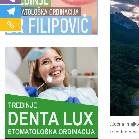
„Jadna majko 
trenutno stan