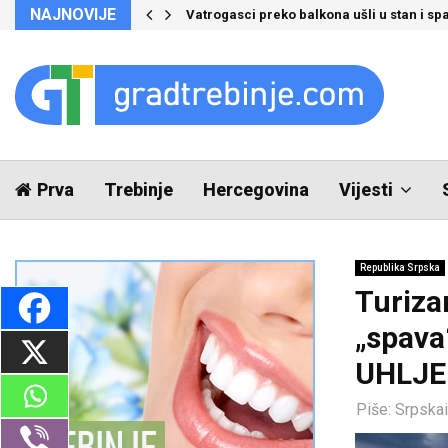
NAJNOVIJE
Vatrogasci preko balkona ušli u stan i spa
Prva
Trebinje
Hercegovina
Vijesti
Republika Srpska
Turiza
„spava
UHLJEB
Piše:
Srpska