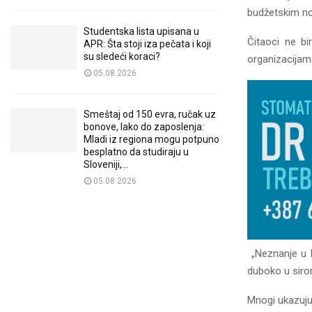
budžetskim n
Studentska lista upisana u
Čitaoci ne bi
APR: Šta stoji iza pečata i koji
su sledeći koraci?
organizacija
05.08.2026
Smeštaj od 150 evra, ručak uz
bonove, lako do zaposlenja:
Mladi iz regiona mogu potpuno
besplatno da studiraju u
Sloveniji,...
05.08.2026
„Neznanje u k
duboko u siro
Mnogi ukazuju 