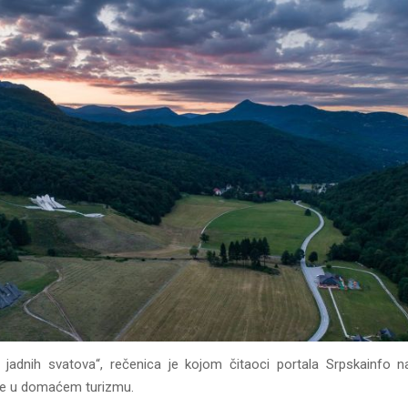
jadnih svatova“, rečenica je kojom čitaoci portala Srpskainfo na
je u domaćem turizmu.