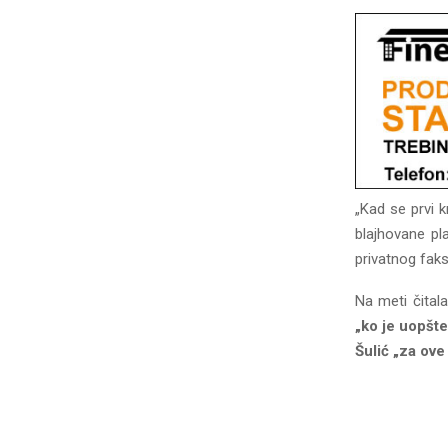
„Kad se prvi k
blajhovane pl
privatnog faks
Na meti čital
„ko je uopšte
Šulić „za ove