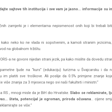
jte sajtove tih institucija i sve vam je jasno… informacije su i
čnih zamjerki je i elementarna nepismenost onih koji bi trebali biti
u kako neko ko ne vlada ni sopstvenim, a kamoli stranim jezicima
izvod na globalnom tržištu.
ORS-a ne govore nijedan strani jezik, pa kako mislite da dovedu stran
 pametne ljude na “kurs” (edukaciju) turizma u Švajcarsku i da 
u im platiti sve troškove. Ali poslije da 0.5% primjene znanje ko
 više znanja za 3 mjeseca nego svi naši fakulteti i ministri.“
za RS , mnogi misle da je BiH dio Hrvatske.
Slabo se reklamirate, lju
 vas… šteta, potencijal je ogroman, priroda očuvana
… cijene sm
eklamirajte se više.“