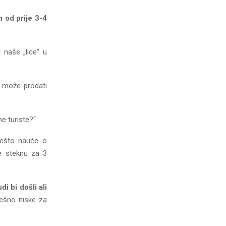
m od prije 3-4
 naše „lice“ u
, može prodati
e turiste?“
nešto nauče o
je steknu za 3
di bi došli ali
ješno niske za