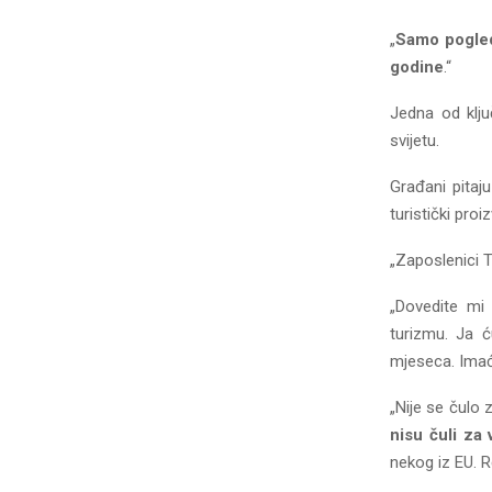
„
Samo pogleda
godine
.“
Jedna od klju
svijetu.
Građani pitaj
turistički pro
„Zaposlenici T
„Dovedite mi
turizmu. Ja ć
mjeseca. Imaće
„Nije se čulo 
nisu čuli za
nekog iz EU. R