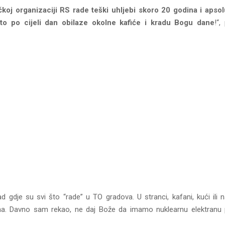
ičkoj organizaciji RS rade teški uhljebi skoro 20 godina i apso
to po cijeli dan obilaze okolne kafiće i kradu Bogu dane
!“,
ad gdje su svi što “rade” u TO gradova. U stranci, kafani, kući ili 
na. Davno sam rekao, ne daj Bože da imamo nuklearnu elektranu 