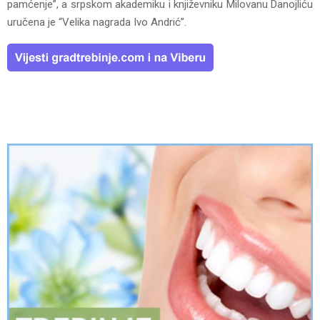
pamćenje”, a srpskom akademiku i književniku Milovanu Danojliću
uručena je “Velika nagrada Ivo Andrić”.