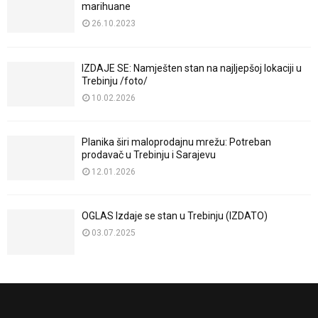
marihuane
26.10.2023
IZDAJE SE: Namješten stan na najljepšoj lokaciji u
Trebinju /foto/
10.02.2026
Planika širi maloprodajnu mrežu: Potreban
prodavač u Trebinju i Sarajevu
12.01.2026
OGLAS Izdaje se stan u Trebinju (IZDATO)
03.07.2025