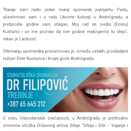
“Ranije sam radio jedan manji spomenik patrijarhu Pavlu,
učestvovao sam i u radu Likovne koloniji u Andrićgradu, a
pretprošle godine sam izlagao. Moj rad se svidio (Emiru)
Kusturici i on me pozvao da ove godine realizujemo tu ideju”,
rekao je Lacković.
Otkrivanju spomenika prisustvovao je, između ostalih, proslavljeni
režiser Emir Kusturica i brojni gosti Andrićgrada.
U oviru Vidovdanskih svečanosti, u Andrićgradu je prethodno
otvorena izložba Državnog arhiva Srbije “Srbija i Srbi – trajanje i