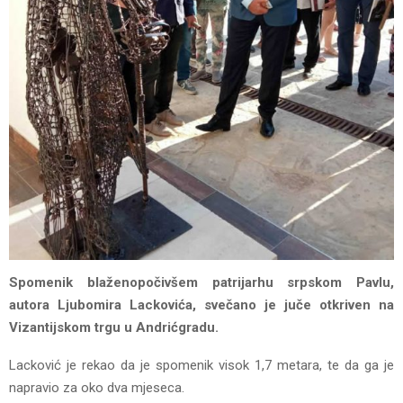
Spomenik blaženopočivšem patrijarhu srpskom Pavlu,
autora Ljubomira Lackovića, svečano je juče otkriven na
Vizantijskom trgu u Andrićgradu.
Lacković je rekao da je spomenik visok 1,7 metara, te da ga je
napravio za oko dva mjeseca.