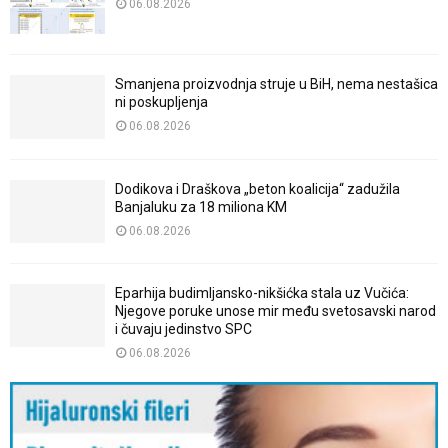
06.08.2026
Smanjena proizvodnja struje u BiH, nema nestašica
ni poskupljenja
06.08.2026
Dodikova i Draškova „beton koalicija“ zadužila
Banjaluku za 18 miliona KM
06.08.2026
Eparhija budimljansko-nikšićka stala uz Vučića:
Njegove poruke unose mir među svetosavski narod
i čuvaju jedinstvo SPC
06.08.2026