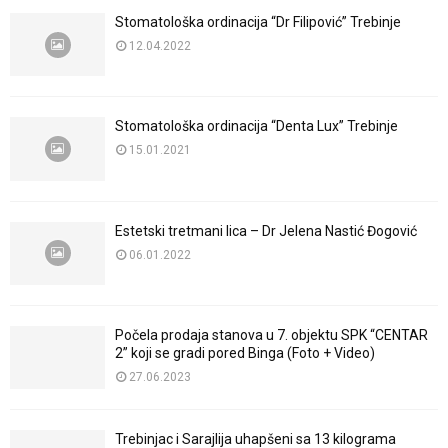
Stomatološka ordinacija “Dr Filipović” Trebinje
12.04.2022
Stomatološka ordinacija “Denta Lux” Trebinje
15.01.2021
Estetski tretmani lica – Dr Jelena Nastić Đogović
06.01.2022
Počela prodaja stanova u 7. objektu SPK “CENTAR
2” koji se gradi pored Binga (Foto + Video)
27.06.2023
Trebinjac i Sarajlija uhapšeni sa 13 kilograma