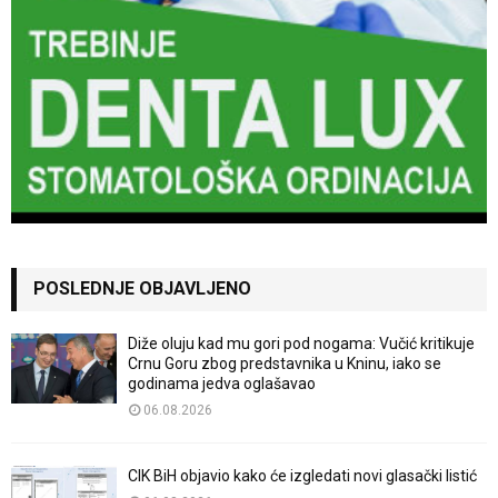
POSLEDNJE OBJAVLJENO
Diže oluju kad mu gori pod nogama: Vučić kritikuje
Crnu Goru zbog predstavnika u Kninu, iako se
godinama jedva oglašavao
06.08.2026
CIK BiH objavio kako će izgledati novi glasački listić