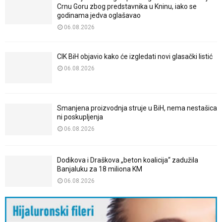
Crnu Goru zbog predstavnika u Kninu, iako se
godinama jedva oglašavao
06.08.2026
CIK BiH objavio kako će izgledati novi glasački listić
06.08.2026
Smanjena proizvodnja struje u BiH, nema nestašica
ni poskupljenja
06.08.2026
Dodikova i Draškova „beton koalicija“ zadužila
Banjaluku za 18 miliona KM
06.08.2026