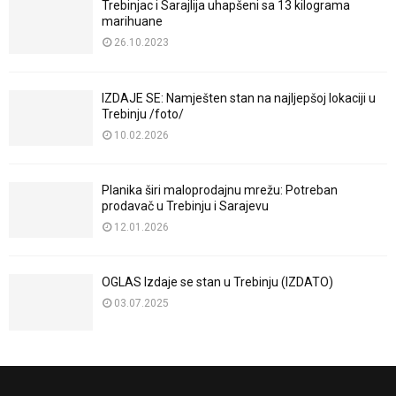
Trebinjac i Sarajlija uhapšeni sa 13 kilograma
marihuane
26.10.2023
IZDAJE SE: Namješten stan na najljepšoj lokaciji u
Trebinju /foto/
10.02.2026
Planika širi maloprodajnu mrežu: Potreban
prodavač u Trebinju i Sarajevu
12.01.2026
OGLAS Izdaje se stan u Trebinju (IZDATO)
03.07.2025