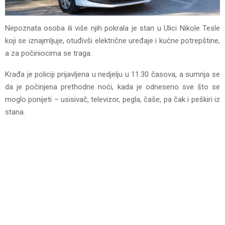
Nepoznata osoba ili više njih pokrala je stan u Ulici Nikole Tesle
koji se iznajmljuje, otuđivši električne uređaje i kućne potrepštine,
a za počiniocima se traga.
Krađa je policiji prijavljena u nedjelju u 11.30 časova, a sumnja se
da je počinjena prethodne noći, kada je odneseno sve što se
moglo ponijeti – usisivač, televizor, pegla, čaše, pa čak i peškiri iz
stana.