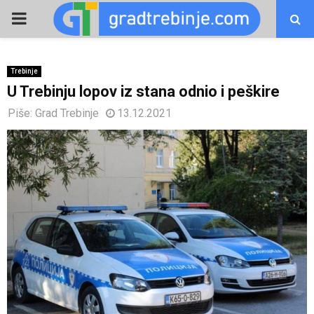
PRIMARY
MENU
Trebinje
U Trebinju lopov iz stana odnio i peškire
Piše:
Grad Trebinje
13.12.2021