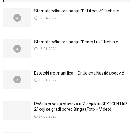
Stomatološka ordinacija “Dr Filipović” Trebinje
12.04.2022
Stomatološka ordinacija “Denta Lux” Trebinje
15.01.2021
Estetski tretmani lica – Dr Jelena Nastić Đogović
06.01.2022
Počela prodaja stanova u 7. objektu SPK “CENTAR
2” koji se gradi pored Binga (Foto + Video)
27.06.2023