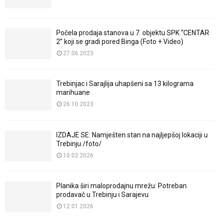
Počela prodaja stanova u 7. objektu SPK “CENTAR
2” koji se gradi pored Binga (Foto + Video)
27.06.2023
Trebinjac i Sarajlija uhapšeni sa 13 kilograma
marihuane
26.10.2023
IZDAJE SE: Namješten stan na najljepšoj lokaciji u
Trebinju /foto/
10.02.2026
Planika širi maloprodajnu mrežu: Potreban
prodavač u Trebinju i Sarajevu
12.01.2026