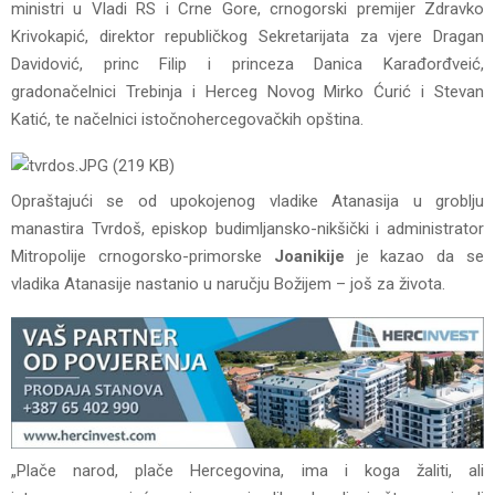
ministri u Vladi RS i Crne Gore, crnogorski premijer Zdravko
Krivokapić, direktor republičkog Sekretarijata za vjere Dragan
Davidović, princ Filip i princeza Danica Karađorđveić,
gradonačelnici Trebinja i Herceg Novog Mirko Ćurić i Stevan
Katić, te načelnici istočnohercegovačkih opština.
Opraštajući se od upokojenog vladike Atanasija u groblju
manastira Tvrdoš, episkop budimljansko-nikšički i administrator
Mitropolije crnogorsko-primorske
Joanikije
je kazao da se
vladika Atanasije nastanio u naručju Božijem – još za života.
„Plače narod, plače Hercegovina, ima i koga žaliti, ali