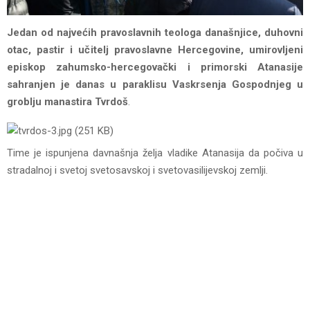
Jedan od najvećih pravoslavnih teologa današnjice, duhovni
otac, pastir i učitelj pravoslavne Hercegovine, umirovljeni
episkop zahumsko-hercegovački i primorski Atanasije
sahranjen je danas u paraklisu Vaskrsenja Gospodnjeg u
groblju manastira Tvrdoš
.
Time je ispunjena davnašnja želja vladike Atanasija da počiva u
stradalnoj i svetoj svetosavskoj i svetovasilijevskoj zemlji.