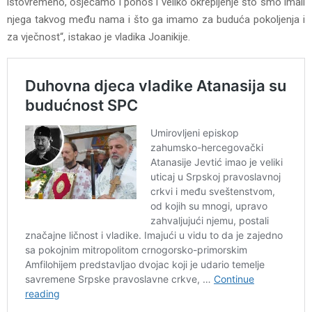
istovremeno, osjećamo i ponos i veliko okrepljenje što smo imali
njega takvog među nama i što ga imamo za buduća pokoljenja i
za vječnost“, istakao je vladika Joanikije.