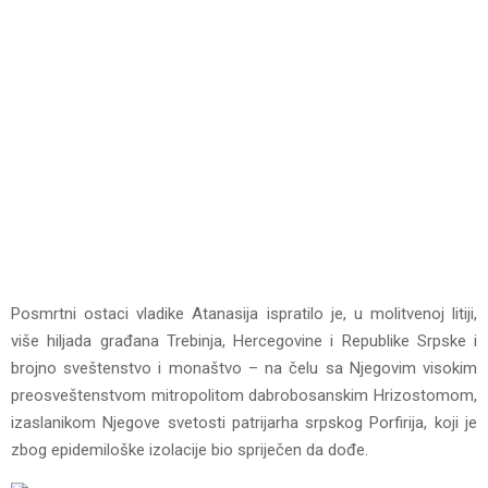
Posmrtni ostaci vladike Atanasija ispratilo je, u molitvenoj litiji,
više hiljada građana Trebinja, Hercegovine i Republike Srpske i
brojno sveštenstvo i monaštvo – na čelu sa Njegovim visokim
preosveštenstvom mitropolitom dabrobosanskim Hrizostomom,
izaslanikom Njegove svetosti patrijarha srpskog Porfirija, koji je
zbog epidemiloške izolacije bio spriječen da dođe.