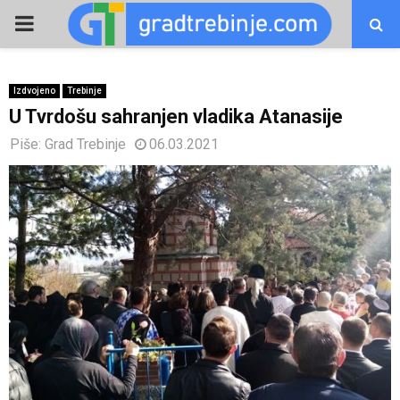
PRIMARY
MENU
Izdvojeno
Trebinje
U Tvrdošu sahranjen vladika Atanasije
Piše:
Grad Trebinje
06.03.2021