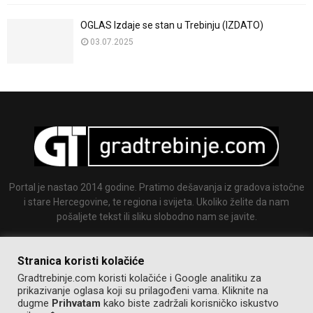
OGLAS Izdaje se stan u Trebinju (IZDATO)
03.07.2025
Portal je nastao 2014 godine. Pratimo dešavanja iz gradova istočne
i stare Hercegovine, te regiona i svijeta. Ukoliko želite da nam
pošaljete tekst ili sliku slobodno nam se javite.
Email:
info@gradtrebinje.com
Stranica koristi kolačiće
Gradtrebinje.com koristi kolačiće i Google analitiku za
prikazivanje oglasa koji su prilagođeni vama. Kliknite na
dugme
Prihvatam
kako biste zadržali korisničko iskustvo