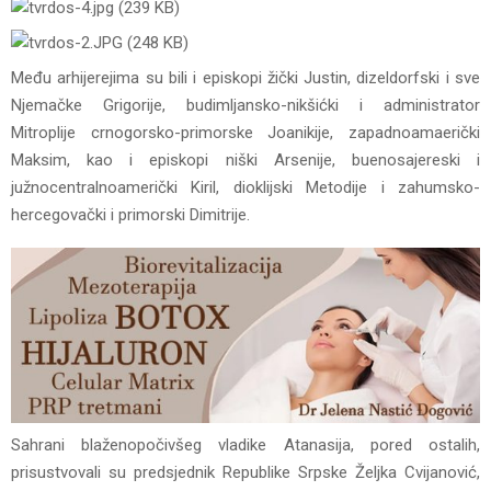
Među arhijerejima su bili i episkopi žički Justin, dizeldorfski i sve
Njemačke Grigorije, budimljansko-nikšićki i administrator
Mitroplije crnogorsko-primorske Joanikije, zapadnoamaerički
Maksim, kao i episkopi niški Arsenije, buenosajereski i
južnocentralnoamerički Kiril, dioklijski Metodije i zahumsko-
hercegovački i primorski Dimitrije.
Sahrani blaženopočivšeg vladike Atanasija, pored ostalih,
prisustvovali su predsjednik Republike Srpske Željka Cvijanović,