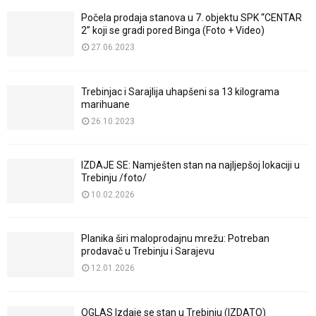
Počela prodaja stanova u 7. objektu SPK “CENTAR
2” koji se gradi pored Binga (Foto + Video)
27.06.2023
Trebinjac i Sarajlija uhapšeni sa 13 kilograma
marihuane
26.10.2023
IZDAJE SE: Namješten stan na najljepšoj lokaciji u
Trebinju /foto/
10.02.2026
Planika širi maloprodajnu mrežu: Potreban
prodavač u Trebinju i Sarajevu
12.01.2026
OGLAS Izdaje se stan u Trebinju (IZDATO)