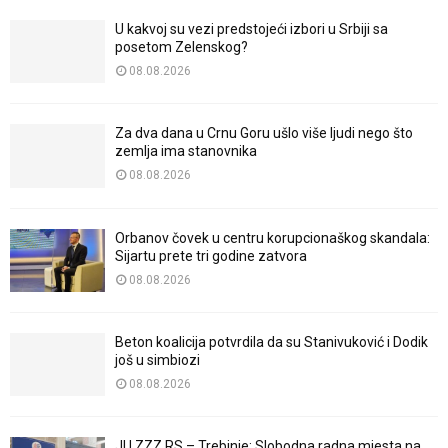
U kakvoj su vezi predstojeći izbori u Srbiji sa
posetom Zelenskog?
08.08.2026
Za dva dana u Crnu Goru ušlo više ljudi nego što
zemlja ima stanovnika
08.08.2026
Orbanov čovek u centru korupcionaškog skandala:
Sijartu prete tri godine zatvora
08.08.2026
Beton koalicija potvrdila da su Stanivuković i Dodik
još u simbiozi
08.08.2026
JU ZZZ RS – Trebinje: Slobodna radna mjesta na