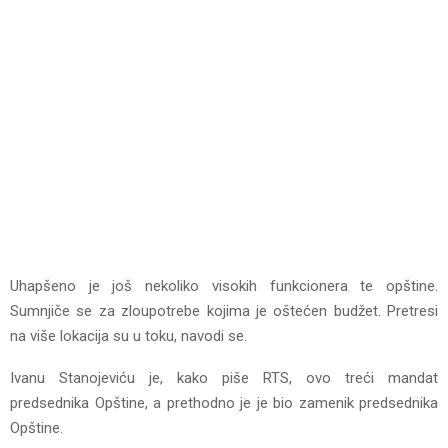
Uhapšeno je još nekoliko visokih funkcionera te opštine.
Sumnjiče se za zloupotrebe kojima je oštećen budžet. Pretresi
na više lokacija su u toku, navodi se.
Ivanu Stanojeviću je, kako piše RTS, ovo treći mandat
predsednika Opštine, a prethodno je je bio zamenik predsednika
Opštine.