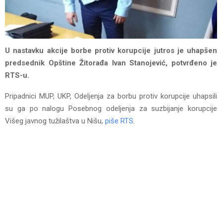
U nastavku akcije borbe protiv korupcije jutros je uhapšen
predsednik Opštine Žitorađa Ivan Stanojević, potvrđeno je
RTS-u.
Pripadnici MUP, UKP, Odeljenja za borbu protiv korupcije uhapsili
su ga po nalogu Posebnog odeljenja za suzbijanje korupcije
Višeg javnog tužilaštva u Nišu,
piše RTS
.