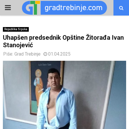
PRIMARY
MENU
Republika Srpska
Uhapšen predsednik Opštine Žitorađa Ivan
Stanojević
Piše:
Grad Trebinje
01.04.2025