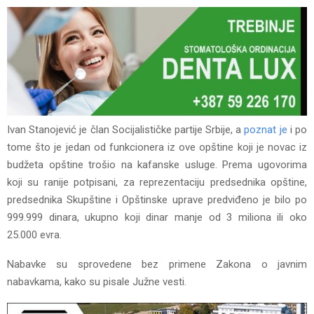
Ivan Stanojević je član Socijalističke partije Srbije, a
poznat je
i po
tome što je jedan od funkcionera iz ove opštine koji je novac iz
budžeta opštine trošio na kafanske usluge. Prema ugovorima
koji su ranije potpisani, za reprezentaciju predsednika opštine,
predsednika Skupštine i Opštinske uprave predviđeno je bilo po
999.999 dinara, ukupno koji dinar manje od 3 miliona ili oko
25.000 evra.
Nabavke su sprovedene bez primene Zakona o javnim
nabavkama, kako su pisale Južne vesti.