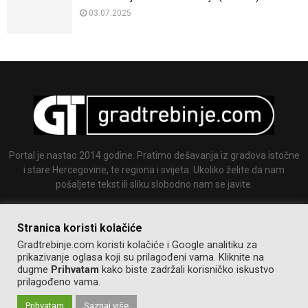
03.07.2025
Portal je nastao 2014 godine. Pratimo dešavanja iz gradova istočne
i stare Hercegovine, te regiona i svijeta. Ukoliko želite da nam
pošaljete tekst ili sliku slobodno nam se javite.
Email:
info@gradtrebinje.com
Stranica koristi kolačiće
Gradtrebinje.com koristi kolačiće i Google analitiku za
prikazivanje oglasa koji su prilagođeni vama. Kliknite na
dugme
Prihvatam
kako biste zadržali korisničko iskustvo
prilagođeno vama.
Prihvatam
Saznaj više