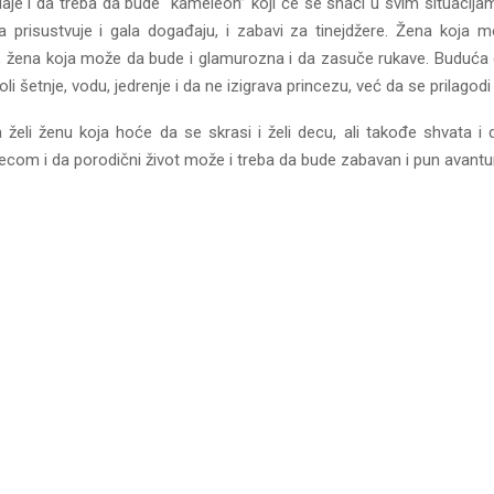
aje i da treba da bude “kameleon” koji će se snaći u svim situacija
 prisustvuje i gala događaju, i zabavi za tinejdžere. Žena koja 
te, žena koja može da bude i glamurozna i da zasuče rukave. Buduć
oli šetnje, vodu, jedrenje i da ne izigrava princezu, već da se prilagod
a želi ženu koja hoće da se skrasi i želi decu, ali takođe shvata i 
ecom i da porodični život može i treba da bude zabavan i pun avantu