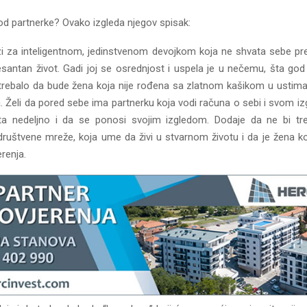
 od partnerke? Ovako izgleda njegov spisak:
zi za inteligentnom, jedinstvenom devojkom koja ne shvata sebe prev
resantan život. Gadi joj se osrednjost i uspela je u nečemu, šta god
 trebalo da bude žena koja nije rođena sa zlatnom kašikom u ustima
. Želi da pored sebe ima partnerku koja vodi računa o sebi i svom i
ta nedeljno i da se ponosi svojim izgledom. Dodaje da ne bi tr
ruštvene mreže, koja ume da živi u stvarnom životu i da je žena ko
renja.