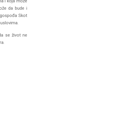
ma i koja može
može da bude i
a gospođa Skot
i uslovima.
da se život ne
ra.