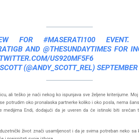
VIEW FOR
#MASERATI100
EVENT. 
ATIGB
AND
@THESUNDAYTIMES
FOR IN
.TWITTER.COM/US920MF5F6
 SCOTT (@ANDY_SCOTT_REL)
SEPTEMBER 
cu, ali teško je naći nekog ko ispunjava sve željene kriterijume. Moj
 se potrudim oko pronalaska partnerke koliko i oko posla, nema šan
medijima Endi, dodajući da je uveren da će istinski biti srećan
duzetnički život znači usamljenost i da je svima potreban neko sa k
e i preispitati svoje izbore.