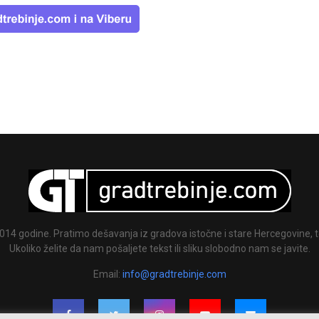
014 godine. Pratimo dešavanja iz gradova istočne i stare Hercegovine, te
Ukoliko želite da nam pošaljete tekst ili sliku slobodno nam se javite.
Email:
info@gradtrebinje.com