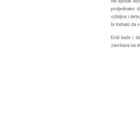
Na spisak dod
podjednako da
ozbiljna i de
bi trebalo da v
Endi kaže i d
završava sa d