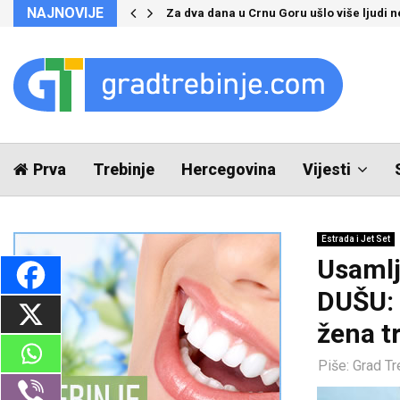
NAJNOVIJE
Za dva dana u Crnu Goru ušlo više ljudi 
Prva
Trebinje
Hercegovina
Vijesti
Estrada i Jet Set
Usamlj
DUŠU: 
žena t
Piše:
Grad Tr