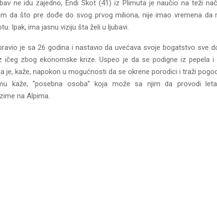
ubav ne idu zajedno, Endi Skot (41) iz Plimuta je naučio na teži nač
om da što pre dođe do svog prvog miliona, nije imao vremena da 
u. Ipak, ima jasnu viziju šta želi u ljubavi.
apravio je sa 26 godina i nastavio da uvećava svoje bogatstvo sve do
z ičeg zbog ekonomske krize. Uspeo je da se podigne iz pepela i
da je, kaže, napokon u mogućnosti da se okrene porodici i traži pog
mu kaže, “posebna osoba” koja može sa njim da provodi leta
 zime na Alpima.