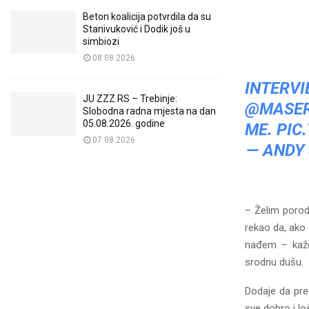
Beton koalicija potvrdila da su
Stanivuković i Dodik još u
simbiozi
08.08.2026
INTER
JU ZZZ RS – Trebinje:
@MASER
Slobodna radna mjesta na dan
05.08.2026. godine
ME.
PIC
07.08.2026
— ANDY
– Želim porodi
rekao da, ako
nađem – kaže 
srodnu dušu.
Dodaje da pre
sve dobro i loš