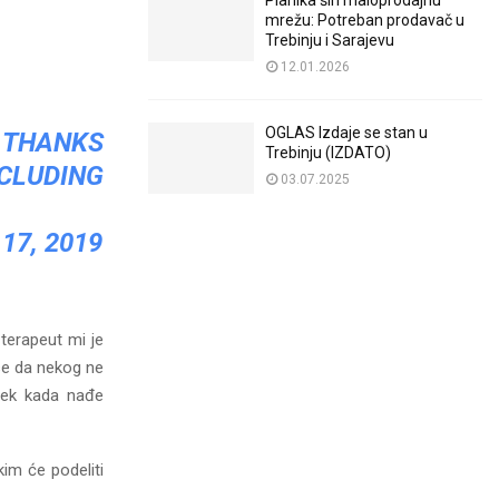
Planika širi maloprodajnu
mrežu: Potreban prodavač u
Trebinju i Sarajevu
12.01.2026
OGLAS Izdaje se stan u
THANKS
Trebinju (IZDATO)
CLUDING
03.07.2025
17, 2019
 terapeut mi je
se da nekog ne
 tek kada nađe
im će podeliti