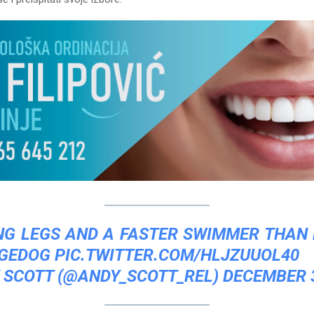
NG LEGS AND A FASTER SWIMMER THAN
GEDOG
PIC.TWITTER.COM/HLJZUUOL40
 SCOTT (@ANDY_SCOTT_REL)
DECEMBER 3