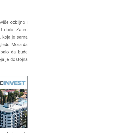
iše ozbiljno i
 to bilo. Zatim
, koja je sama
zgledu. Mora da
ebalo da bude
ja je dostojna