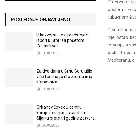
Da novac i lj
poslom i želj
ljubavnom život
POSLEDNJE OBJAVLJENO
Prvi milion n
U kakvoj su vezi predstojeći
nije ostao be
izbori u Srbiji sa posetom
imperiju, a sa
Zelenskog?
brak. Treba 
08.08.2026
Mediteranu, a
Za dva dana u Crnu Goru ušlo
više ljudi nego što zemlja ima
stanovnika
08.08.2026
Orbanov čovek u centru
korupcionaškog skandala:
Sijartu prete tri godine zatvora
08.08.2026