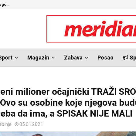
nego…
O
Sport
Magazin
Zabava
Posao
Sp
eni milioner očajnički TRAŽI S
Ovo su osobine koje njegova bu
reba da ima, a SPISAK NIJE MALI
ebinje
05.01.2021