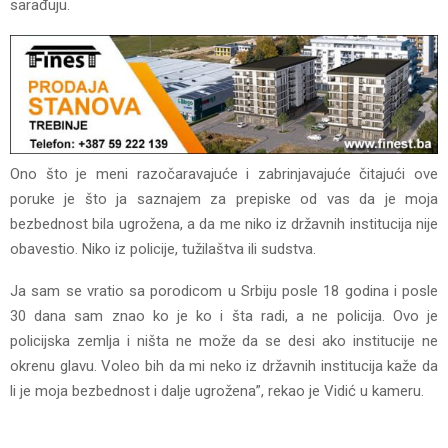
sarađuju.
Ono što je meni razočaravajuće i zabrinjavajuće čitajući ove
poruke je što ja saznajem za prepiske od vas da je moja
bezbednost bila ugrožena, a da me niko iz državnih institucija nije
obavestio. Niko iz policije, tužilaštva ili sudstva.
Ja sam se vratio sa porodicom u Srbiju posle 18 godina i posle
30 dana sam znao ko je ko i šta radi, a ne policija. Ovo je
policijska zemlja i ništa ne može da se desi ako institucije ne
okrenu glavu. Voleo bih da mi neko iz državnih institucija kaže da
li je moja bezbednost i dalje ugrožena”, rekao je Vidić u kameru.