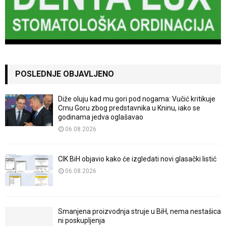
POSLEDNJE OBJAVLJENO
Diže oluju kad mu gori pod nogama: Vučić kritikuje
Crnu Goru zbog predstavnika u Kninu, iako se
godinama jedva oglašavao
06.08.2026
CIK BiH objavio kako će izgledati novi glasački listić
06.08.2026
Smanjena proizvodnja struje u BiH, nema nestašica
ni poskupljenja