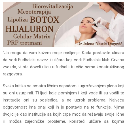
“Ja mogu da vam kažem moje mišljenje. Kada postavite uličara
da vodi Fudbalski savez i uličara koji vodi Fudbalski klub Crvena
zvezda, vi ste doveli ulicu u fudbal i tu više nema konstruktivnog
razgovora.
Svaka kritika se smatra ličnim napadom i ugrožavanjem plena koji
su oni uzurpirali. Ti ljudi koje pominjem i koji vode ili su vodili te
institucije oni su posledica, a ne uzrok problema. Najveću
odgovornost ima onaj koji ih je postavio na te funkcije. Njima
dvojici je dao institucije sa kojih crpe moć da rešavaju svoje lične
ili možda zajedničke probleme, koristeći uličare sa kojima