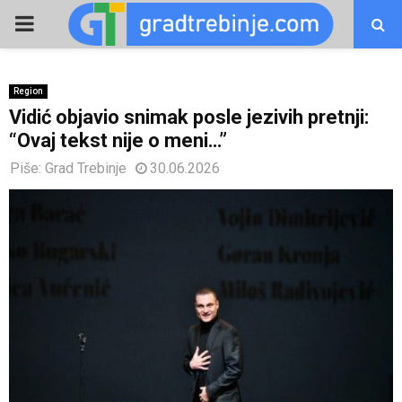
PRIMARY
MENU
Region
Vidić objavio snimak posle jezivih pretnji:
“Ovaj tekst nije o meni…”
Piše:
Grad Trebinje
30.06.2026