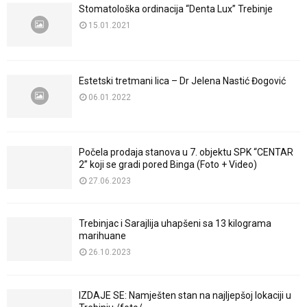
Stomatološka ordinacija “Denta Lux” Trebinje
15.01.2021
Estetski tretmani lica – Dr Jelena Nastić Đogović
06.01.2022
Počela prodaja stanova u 7. objektu SPK “CENTAR
2” koji se gradi pored Binga (Foto + Video)
27.06.2023
Trebinjac i Sarajlija uhapšeni sa 13 kilograma
marihuane
26.10.2023
IZDAJE SE: Namješten stan na najljepšoj lokaciji u