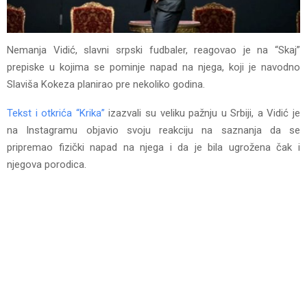
Nemanja Vidić, slavni srpski fudbaler, reagovao je na “Skaj”
prepiske u kojima se pominje napad na njega, koji je navodno
Slaviša Kokeza planirao pre nekoliko godina.
Tekst i otkrića “Krika”
izazvali su veliku pažnju u Srbiji, a Vidić je
na Instagramu objavio svoju reakciju na saznanja da se
pripremao fizički napad na njega i da je bila ugrožena čak i
njegova porodica.