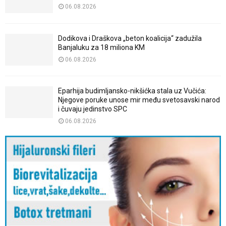
06.08.2026
Dodikova i Draškova „beton koalicija“ zadužila
Banjaluku za 18 miliona KM
06.08.2026
Eparhija budimljansko-nikšićka stala uz Vučića:
Njegove poruke unose mir među svetosavski narod
i čuvaju jedinstvo SPC
06.08.2026