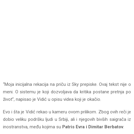
“Moja inicijalna rekacija na priču iz Sky prepiske. Ovaj tekst nije o
meni. O sistemu je koji dozvoljava da kritika postane pretnja po
život”, napisao je Vidić u opisu videa koji je okačio.
Evo i šta je Vidić rekao u kameru ovom prilikom. Zbog ovih reči je
dobio veliku podršku ljudi u Srbiji, ali i njegovih bivših saigrača iz
inostranstva, među kojima su
Patris Evra i Dimitar Berbatov
.