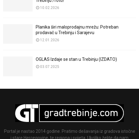
Trebinju /foto/
10.02.2026
Planika širi maloprodajnu mrežu: Potreban
prodavač u Trebinju i Sarajevu
12.01.2026
OGLAS Izdaje se stan u Trebinju (IZDATO)
03.07.2025
Portal je nastao 2014 godine. Pratimo dešavanja iz gradova istočne
i stare Hercegovine, te regiona i svijeta. Ukoliko želite da nam