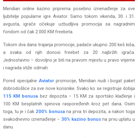
Meridian online kazino priprema posebno iznenađenje za sve
ljubitelje popularne igre Aviator. Samo tokom vikenda, 30. i 31.
avgusta, igrače očekuje uzbudljiva promocija sa nagradnim
fondom od čak 2.000 KM freebeta.
Tokom dva dana trajanja promocije, padaće ukupno 200 keš kiša,
a svaka od njih donosi freebet za 20 najbržih igrača.
Jednostavno – dovoljno je biti na pravom mjestu u pravo vrijeme
i nagrada stiže odmah.
Pored specijalne
Aviator
promocije, Meridian nudi i bogat paket
dobrodošlice za sve nove korisnike. Svako ko se registruje dobija
115 KM bonusa
bez depozita – 15 KM za sportsko klađenje i
100 KM besplatnih spinova raspoređenih kroz pet dana. Osim
toga, tu je i čak
200% bonusa
na prva tri depozita, a nakon toga
svakodnevno iznenađenje –
30% kazino bonus
na prvu uplatu u
danu.