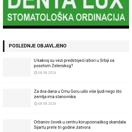
POSLEDNJE OBJAVLJENO
U kakvoj su vezi predstojeći izbori u Srbiji sa
posetom Zelenskog?
08.08.2026
Za dva dana u Crnu Goru ušlo više ljudi nego što
zemlja ima stanovnika
08.08.2026
Orbanov čovek u centru korupcionaškog skandala:
Sijartu prete tri godine zatvora