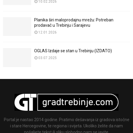
10.02.2026
Planika širi maloprodajnu mrežu: Potreban
prodavač u Trebinju i Sarajevu
12.01.2026
OGLAS Izdaje se stan u Trebinju (IZDATO)
03.07.2025
Portal je nastao 2014 godine. Pratimo dešavanja iz gradova istočne
i stare Hercegovine, te regiona i svijeta. Ukoliko želite da nam
pošaljete tekst ili sliku slobodno nam se javite.