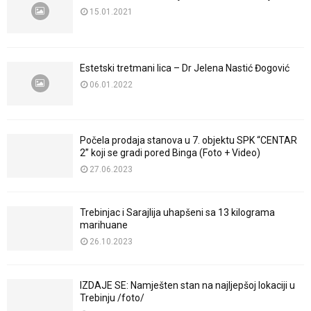
15.01.2021
Estetski tretmani lica – Dr Jelena Nastić Đogović
06.01.2022
Počela prodaja stanova u 7. objektu SPK “CENTAR
2” koji se gradi pored Binga (Foto + Video)
27.06.2023
Trebinjac i Sarajlija uhapšeni sa 13 kilograma
marihuane
26.10.2023
IZDAJE SE: Namješten stan na najljepšoj lokaciji u
Trebinju /foto/