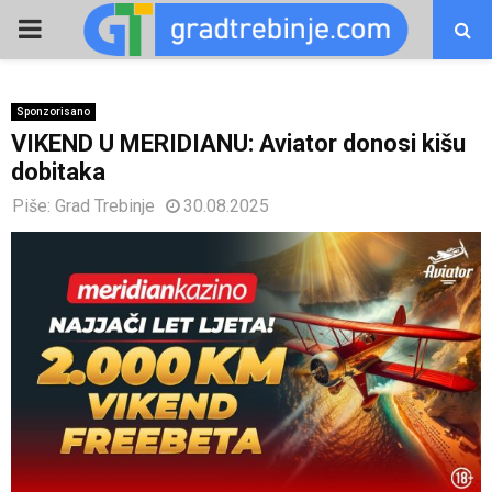
PRIMARY
MENU
Sponzorisano
VIKEND U MERIDIANU: Aviator donosi kišu
dobitaka
Piše:
Grad Trebinje
30.08.2025