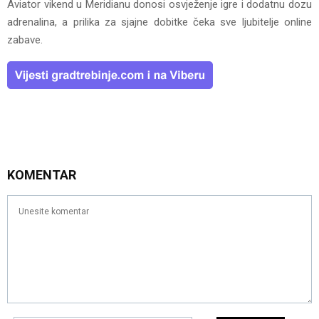
Aviator vikend u Meridianu donosi osvježenje igre i dodatnu dozu
adrenalina, a prilika za sjajne dobitke čeka sve ljubitelje online
zabave.
KOMENTAR