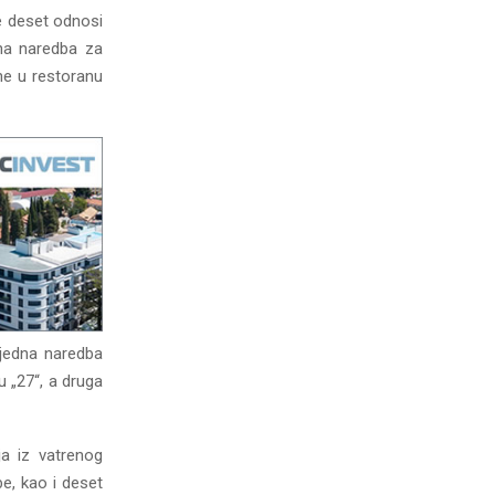
e deset odnosi
dna naredba za
ne u restoranu
 jedna naredba
u „27“, a druga
a iz vatrenog
e, kao i deset