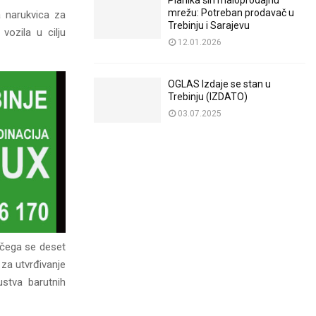
Planika širi maloprodajnu
mrežu: Potreban prodavač u
a narukvica za
Trebinju i Sarajevu
vozila u cilju
12.01.2026
OGLAS Izdaje se stan u
Trebinju (IZDATO)
03.07.2025
d čega se deset
 za utvrđivanje
ustva barutnih