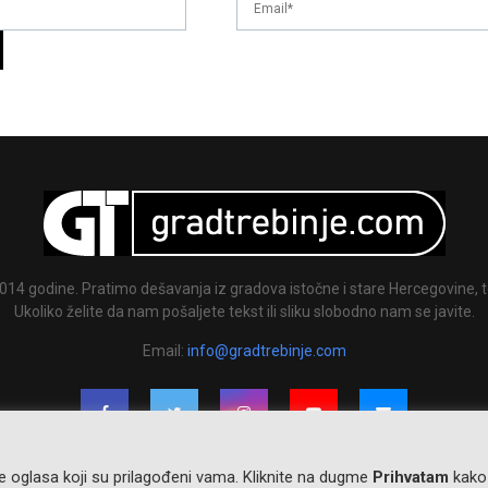
014 godine. Pratimo dešavanja iz gradova istočne i stare Hercegovine, te
Ukoliko želite da nam pošaljete tekst ili sliku slobodno nam se javite.
Email:
info@gradtrebinje.com
nje oglasa koji su prilagođeni vama. Kliknite na dugme
Prihvatam
kako