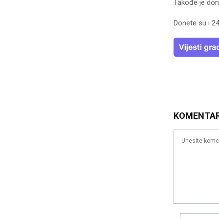
Takođe je done
Donete su i 24
KOMENTA