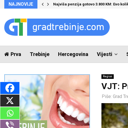
NAJNOVIJE
Najviša penzija gotovo 3.800 KM: Evo kol
Prva
Trebinje
Hercegovina
Vijesti
Region
VJT: P
Piše:
Grad Tr