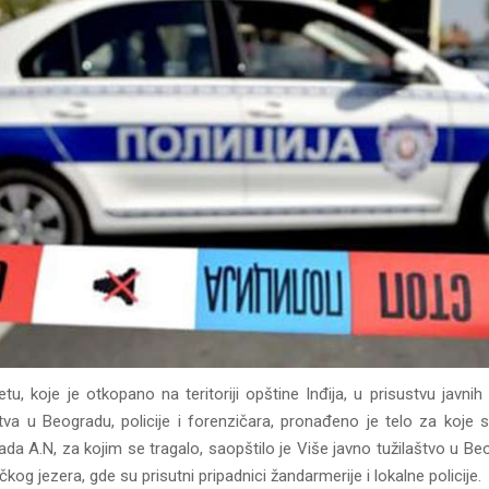
u, koje je otkopano na teritoriji opštine Inđija, u prisustvu javnih
štva u Beogradu, policije i forenzičara, pronađeno je telo za koje s
da A.N, za kojim se tragalo, saopštilo je Više javno tužilaštvo u Be
čkog jezera, gde su prisutni pripadnici žandarmerije i lokalne policije.