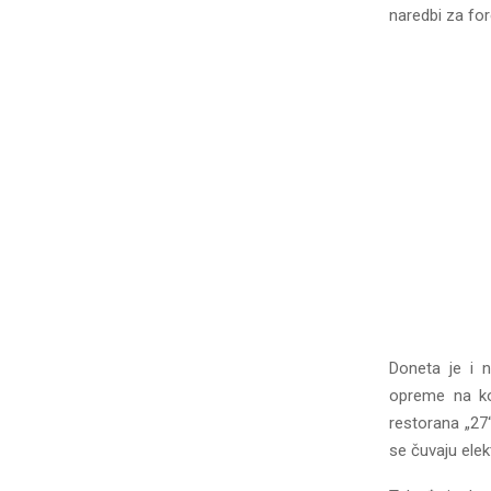
naredbi za for
Doneta je i 
opreme na koj
restorana „27
se čuvaju elek