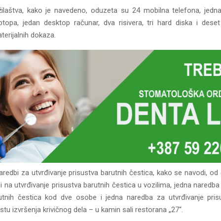
ilaštva, kako je navedeno, oduzeta su 24 mobilna telefona, jedn
aptopa, jedan desktop računar, dva risivera, tri hard diska i deset 
aterijalnih dokaza.
aredbi za utvrđivanje prisustva barutnih čestica, kako se navodi, o
 na utvrđivanje prisustva barutnih čestica u vozilima, jedna naredba
utnih čestica kod dve osobe i jedna naredba za utvrđivanje pris
tu izvršenja krivičnog dela – u kamin sali restorana „27“.