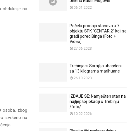
Jelena Nastić Đogović
06.01.2022
a obdukcije na
Počela prodaja stanova u 7.
objektu SPK “CENTAR 2” koji se
gradi pored Binga (Foto +
Video)
27.06.2023
Trebinjac i Sarajlija uhapšeni
sa 13 kilograma marihuane
26.10.2023
IZDAJE SE: Namješten stan na
najljepšoj lokaciji u Trebinju
/foto/
10 osoba, zbog
10.02.2026
tvo izvršeno na
čenja.