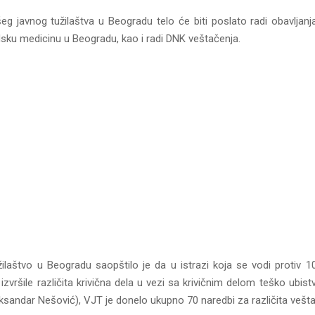
eg javnog tužilaštva u Beogradu telo će biti poslato radi obavljanj
dsku medicinu u Beogradu, kao i radi DNK veštačenja.
žilaštvo u Beogradu saopštilo je da u istrazi koja se vodi protiv 
zvršile različita krivična dela u vezi sa krivičnim delom teško ubis
ksandar Nešović), VJT je donelo ukupno 70 naredbi za različita vešta