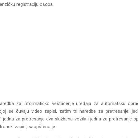
enzičku registraciju osoba.
naredba za informaticko veštačenje uređaja za automatsku obra
oj se čuvaju video zapisi, zatim tri naredbe za pretresanje: je
“, jedna za pretresanje dva službena vozila i jedna za pretresanje o
tronski zapisi, saopšteno je.