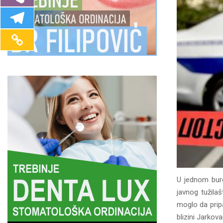
U jednom buret
javnog tužila
moglo da pripa
blizini Jarkova