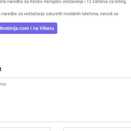
ta naredba za fizičko-hemijsko veštačenje i 12 zahteva za listing.
 naredbe za veštačenje oduzetih mobilinih telefona, navodi se.
R