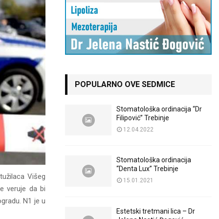
POPULARNO OVE SEDMICE
Stomatološka ordinacija “Dr
Filipović” Trebinje
12.04.2022
Stomatološka ordinacija
“Denta Lux” Trebinje
 tužilaca Višeg
15.01.2021
e veruje da bi
ogradu. N1 je u
Estetski tretmani lica – Dr