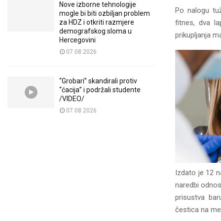
Nove izborne tehnologije
Po nalogu tuž
mogle bi biti ozbiljan problem
fitnes, dva l
za HDZ i otkriti razmjere
demografskog sloma u
prikupljanja m
Hercegovini
07.08.2026
“Grobari” skandirali protiv
“ćacija” i podržali studente
/VIDEO/
07.08.2026
Izdato je 12 n
naredbi odnosi
prisustva bar
čestica na mes