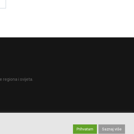
 regiona i svijeta.
Prihvatam
Saznaj više