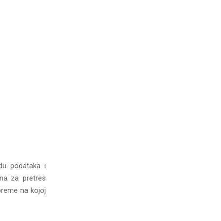
du podataka i
dna za pretres
preme na kojoj