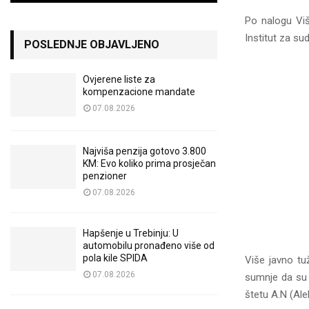
Po nalogu Viš
Institut za su
POSLEDNJE OBJAVLJENO
Ovjerene liste za
kompenzacione mandate
07.08.2026
Najviša penzija gotovo 3.800
KM: Evo koliko prima prosječan
penzioner
07.08.2026
Hapšenje u Trebinju: U
automobilu pronađeno više od
pola kile SPIDA
Više javno tu
07.08.2026
sumnje da su i
štetu A.N (Ale