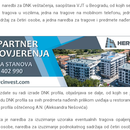
3 naredbi za DNK veštačenja, saopštava VJT u Beogradu, od kojih s
 tragova u vozilima, jedna na tragove na mobilnom telefonu, je
držaj za četiri osobe, a jedna naredba za tragove i predmete nađe
zdate su radi izrade DNK profila, objašnjava se dalje, od kojih se
du DNK profila sa svih predmeta nađenih prilikom uviđaja u restoran
 profila oštećenog A.N. (Aleksandra Nešovića).
a je naredba za izuzimanje uzoraka eventualnih tragova opaljenj
 osobe, naredba za izuzimanje podnokatnog sadržaja od četiri osob