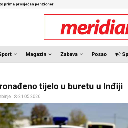
iko prima prosječan penzioner
H
Sport
Magazin
Zabava
Posao
Sp
ronađeno tijelo u buretu u Inđiji
ebinje
21.05.2026