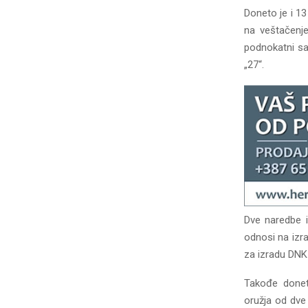
Doneto je i 1
na veštačenje
podnokatni sa
„27“.
Dve naredbe i
odnosi na izra
za izradu DNK
Takođe donet
oružja od dve