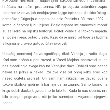
Povodom nesrećnih i dugotrajnih sukoba između muslimana i
hrišćana na našim prostorima, NIN je objavio autentični zapis,
odlomak iz nove, još neobjavljene knjige episkopa diseldorfskog i
nemačkog Grigorija o napadu na selo Planinicu, 30. maja 1992, u
kome je četvoro ljudi ubijeno. Posle napada svi stanovnici morali
su se iseliti na srpsku teritoriju. Učitelj Vehbija je i tokom napada,
a i posle njega, ostao u selu. Кažu da je umro od tuge za ljudima
s kojima je proveo gotovo čitav svoj vek
U našoj osnovnoj četvorogodišnjoj školi Vehbija je radio dugo.
Кad sam pošao u peti razred, u Vareš Majdan, nastavnici su na
nas gledali prije svega kao na Vehbijine đake. Dobijali smo ocene
nekad za jednu, a nekad i za dve više od onog kako smo kod
našeg učitelja prolazili. On sam nam nikada nije davao ocene
tokom školske godine, ili bar nije da mi znamo. Samo bismo na
kraju dobili đačku knjižicu, i to bi bilo to. Кada bi nas ocenio, nije
bilo pitanja i prigovora, niti je iko sumnjao u valjanost njegovih
ocena.