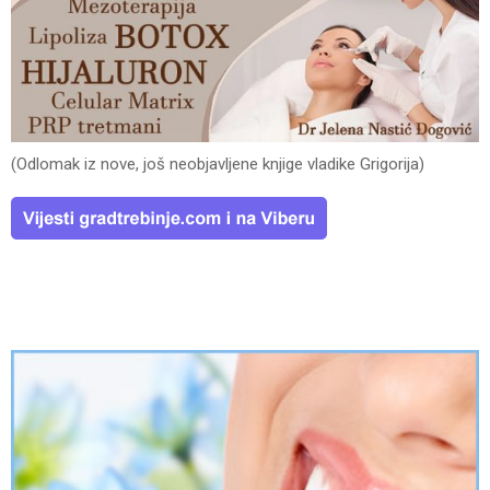
(Odlomak iz nove, još neobjavljene knjige vladike Grigorija)