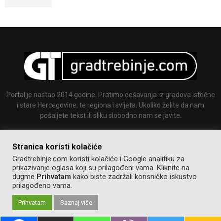
Portal je nastao 2014 godine. Pratimo dešavanja iz gradova istočne
i stare Hercegovine, te regiona i svijeta. Ukoliko želite da nam
pošaljete tekst ili sliku slobodno nam se javite.
Email:
info@gradtrebinje.com
Stranica koristi kolačiće
Gradtrebinje.com koristi kolačiće i Google analitiku za
prikazivanje oglasa koji su prilagođeni vama. Kliknite na
dugme
Prihvatam
kako biste zadržali korisničko iskustvo
prilagođeno vama.
Prihvatam
Saznaj više
@2014-2020. Sva prava zadržana.
Pravila korištenja
Izrada:
GT team