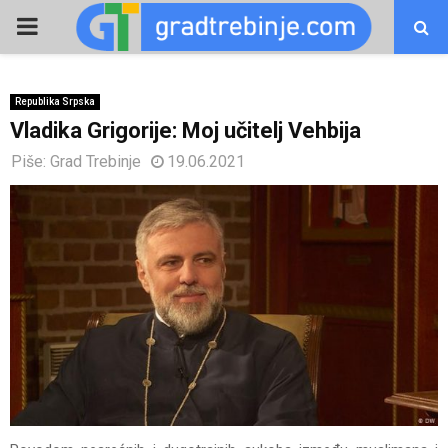
PRIMARY
MENU
Republika Srpska
Vladika Grigorije: Moj učitelj Vehbija
Piše:
Grad Trebinje
19.06.2021