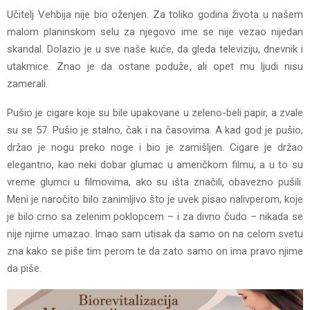
Učitelj Vehbija nije bio oženjen. Za toliko godina života u našem
malom planinskom selu za njegovo ime se nije vezao nijedan
skandal. Dolazio je u sve naše kuće, da gleda televiziju, dnevnik i
utakmice. Znao je da ostane poduže, ali opet mu ljudi nisu
zamerali.
Pušio je cigare koje su bile upakovane u zeleno-beli papir, a zvale
su se 57. Pušio je stalno, čak i na časovima. A kad god je pušio,
držao je nogu preko noge i bio je zamišljen. Cigare je držao
elegantno, kao neki dobar glumac u američkom filmu, a u to su
vreme glumci u filmovima, ako su išta značili, obavezno pušili.
Meni je naročito bilo zanimljivo što je uvek pisao nalivperom, koje
je bilo crno sa zelenim poklopcem – i za divno čudo – nikada se
nije njime umazao. Imao sam utisak da samo on na celom svetu
zna kako se piše tim perom te da zato samo on ima pravo njime
da piše.