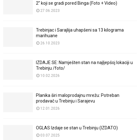
2” koji se gradi pored Binga (Foto + Video)
27.06.2023
Trebinjac i Sarajlija uhapšeni sa 13 kilograma
marihuane
26.10.2023
IZDAJE SE: Namješten stan na najljepšoj lokaciji u
Trebinju /foto/
10.02.2026
Planika širi maloprodajnu mrežu: Potreban
prodavač u Trebinju i Sarajevu
12.01.2026
OGLAS Izdaje se stan u Trebinju (IZDATO)
03.07.2025