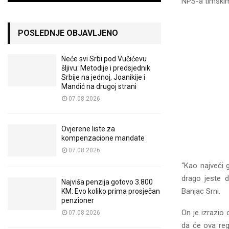
NPS-a timskim
POSLEDNJE OBJAVLJENO
Neće svi Srbi pod Vučićevu
šljivu: Metodije i predsjednik
Srbije na jednoj, Joanikije i
Mandić na drugoj strani
07.08.2026
Ovjerene liste za
kompenzacione mandate
07.08.2026
“Kao najveći 
drago jeste d
Najviša penzija gotovo 3.800
Banjac Srni.
KM: Evo koliko prima prosječan
penzioner
On je izrazio
07.08.2026
da će ova reg