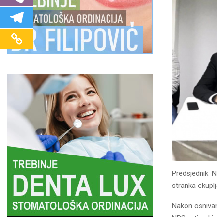
Predsjednik 
stranka okuplj
Nakon osnivanj