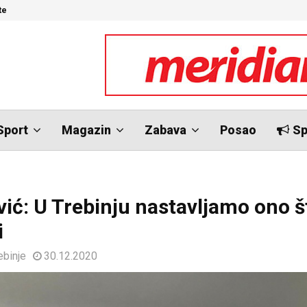
te
N
Sport
Magazin
Zabava
Posao
Sp
vić: U Trebinju nastavljamo ono 
i
ebinje
30.12.2020