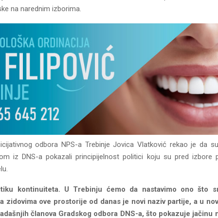
ske na narednim izborima.
nicijativnog odbora NPS-a Trebinje Jovica Vlatković rekao je da s
om iz DNS-a pokazali principijelnost politici koju su pred izbore
lu.
itiku kontinuiteta. U Trebinju ćemo da nastavimo ono što s
 zidovima ove prostorije od danas je novi naziv partije, a u novo
adašnjih članova Gradskog odbora DNS-a, što pokazuje jačinu n