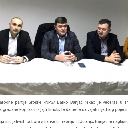
Narodne partije Srpske /NPS/ Darko Banjac rekao je večeras u Tr
a građane koji razmišljaju timski, te da neće izdvajati nijednog pojedi
a inicijativnih odbora stranke u Trebinju i LJubinju, Banjac je naglasi