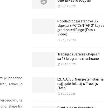
Jelena Nastić Đogović
06.01.2022
Počela prodaja stanova u 7.
objektu SPK “CENTAR 2” koji se
gradi pored Binga (Foto +
Video)
27.06.2023
Trebinjac i Sarajlija uhapšeni
sa 13 kilograma marihuane
26.10.2023
 mi je posebno
IZDAJE SE: Namješten stan na
najljepšoj lokaciji u Trebinju
NPS”, rekao je
/foto/
10.02.2026
ercegovini, te
dnoj skupštini