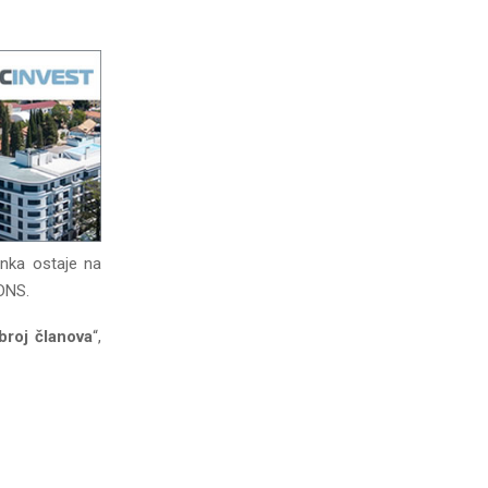
anka ostaje na
 DNS.
broj članova
“,