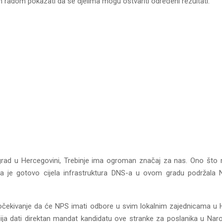
 radom pokazati da se djelima mogu ostvariti određeni rezultati.
grad u Hercegovini, Trebinje ima ogroman značaj za nas. Ono što
a je gotovo cijela infrastruktura DNS-a u ovom gradu podržala 
 očekivanje da će NPS imati odbore u svim lokalnim zajednicama u H
ija dati direktan mandat kandidatu ove stranke za poslanika u Naro