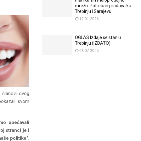
Planika širi maloprodajnu
mrežu: Potreban prodavač u
Trebinju i Sarajevu
12.01.2026
OGLAS Izdaje se stan u
Trebinju (IZDATO)
03.07.2025
u članovi ovog
 pokazali svom
mo obećavali
j stranci je i
aše politike”
,