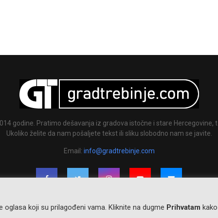
014 godine. Pratimo dešavanja iz gradova istočne i stare Hercegovine, te
Ukoliko želite da nam pošaljete tekst ili sliku slobodno nam se javite.
Email:
info@gradtrebinje.com
nje oglasa koji su prilagođeni vama. Kliknite na dugme
Prihvatam
kako