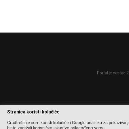
Portal je nastao 2
Stranica koristi kolačiće
Gradtrebinje.com koristi kolačiće i Google analitiku za prikaziva
biste zadržali korisničko iskustvo prilagođeno vama.