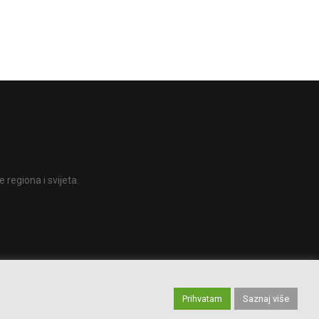
 regiona i svijeta.
Prihvatam
Saznaj više