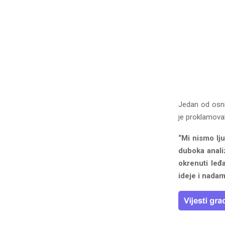
Jedan od osni
je proklamoval
“Mi nismo lju
duboka anali
okrenuti leđ
ideje i nadam