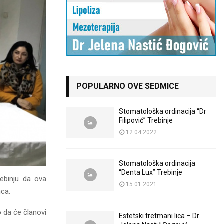
POPULARNO OVE SEDMICE
Stomatološka ordinacija “Dr
Filipović” Trebinje
12.04.2022
Stomatološka ordinacija
“Denta Lux” Trebinje
ebinju da ova
15.01.2021
nca.
o da će članovi
Estetski tretmani lica – Dr