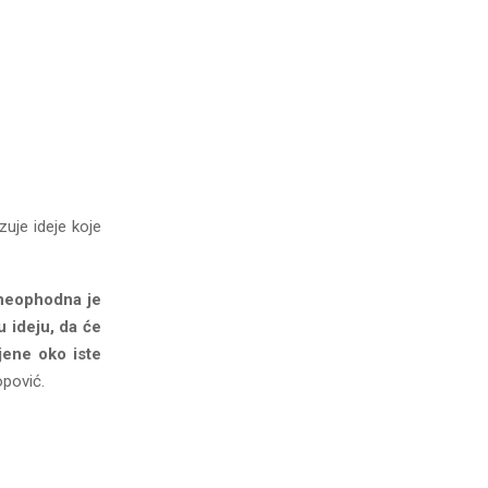
uje ideje koje
v neophodna je
 ideju, da će
jene oko iste
opović.