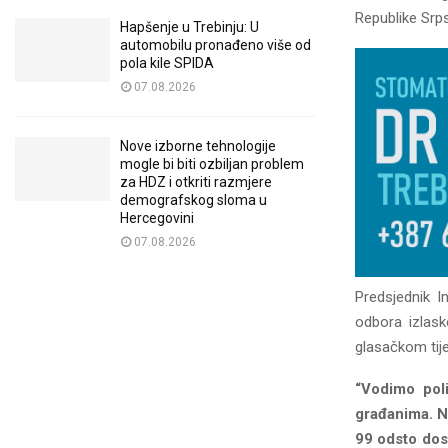
Republike Srp
Hapšenje u Trebinju: U
automobilu pronađeno više od
pola kile SPIDA
07.08.2026
Nove izborne tehnologije
mogle bi biti ozbiljan problem
za HDZ i otkriti razmjere
demografskog sloma u
Hercegovini
07.08.2026
Predsjednik I
odbora izlask
glasačkom tije
“Vodimo pol
građanima. Na
99 odsto dos