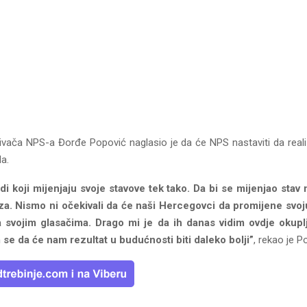
vača NPS-a Đorđe Popović naglasio je da će NPS nastaviti da realiz
a.
di koji mijenjaju svoje stavove tek tako. Da bi se mijenjao sta
za. Nismo ni očekivali da će naši Hercegovci da promijene svoju
a svojim glasačima. Drago mi je da ih danas vidim ovdje okupl
 se da će nam rezultat u budućnosti biti daleko bolji”
, rekao je P