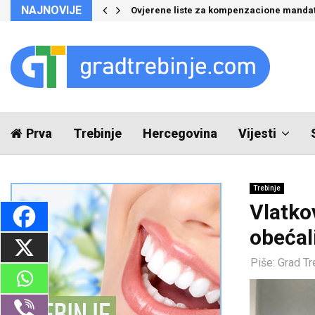
NAJNOVIJE
Ovjerene liste za kompenzacione manda
Prva
Trebinje
Hercegovina
Vijesti
Trebinje
Vlatko
obećal
Piše:
Grad Tr