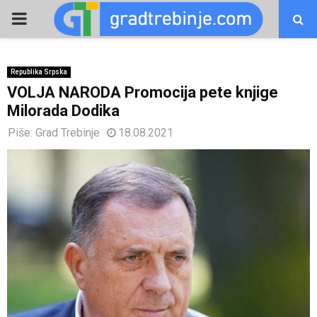
PRIMARY
MENU
Republika Srpska
VOLJA NARODA Promocija pete knjige
Milorada Dodika
Piše:
Grad Trebinje
18.08.2021