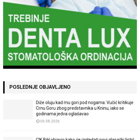
POSLEDNJE OBJAVLJENO
Diže oluju kad mu gori pod nogama: Vučić kritikuje
Crnu Goru zbog predstavnika u Kninu, iako se
godinama jedva oglašavao
06.08.2026
CIK BiH objavio kako će izgledati novi glasački listić