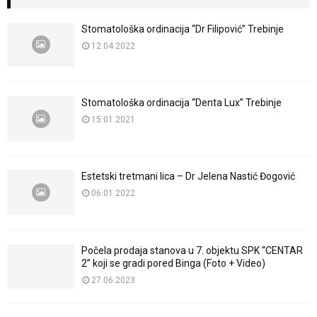
Stomatološka ordinacija “Dr Filipović” Trebinje
12.04.2022
Stomatološka ordinacija “Denta Lux” Trebinje
15.01.2021
Estetski tretmani lica – Dr Jelena Nastić Đogović
06.01.2022
Počela prodaja stanova u 7. objektu SPK “CENTAR
2” koji se gradi pored Binga (Foto + Video)
27.06.2023