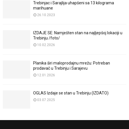
Trebinjac i Sarajlija uhapšeni sa 13 kilograma
marihuane
26.10.2023
IZDAJE SE: Namješten stan na najljepšoj lokaciji u
Trebinju /foto/
10.02.2026
Planika širi maloprodajnu mrežu: Potreban
prodavač u Trebinju i Sarajevu
12.01.2026
OGLAS Izdaje se stan u Trebinju (IZDATO)
03.07.2025