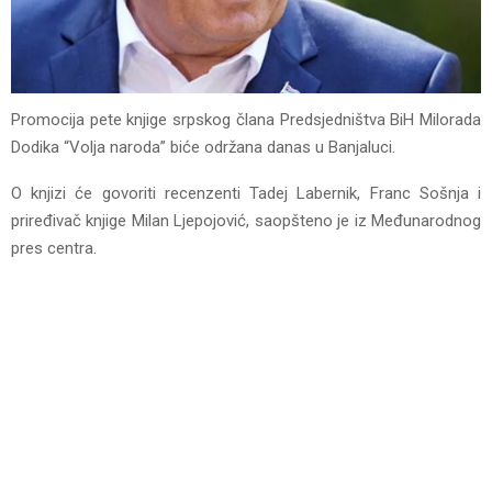
Promocija pete knjige srpskog člana Predsjedništva BiH Milorada
Dodika “Volja naroda” biće održana danas u Banjaluci.
O knjizi će govoriti recenzenti Tadej Labernik, Franc Sošnja i
priređivač knjige Milan Ljepojović, saopšteno je iz Međunarodnog
pres centra.