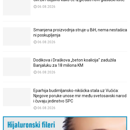
06.08.2026
Smanjena proizvodnja struje u BiH, nema nestašica
ni poskupljenja
06.08.2026
Dodikova i Draškova „beton koalicija“ zadužila
Banjaluku za 18 miliona KM
06.08.2026
Eparhija budimljansko-nikšićka stala uz Vučića:
Njegove poruke unose mir među svetosavski narod
i čuvaju jedinstvo SPC
06.08.2026