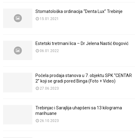
Stomatološka ordinacija “Denta Lux” Trebinje
15.01.2021
Estetski tretmani lica – Dr Jelena Nastić Đogović
06.01.2022
Počela prodaja stanova u 7. objektu SPK “CENTAR
2” koji se gradi pored Binga (Foto + Video)
27.06.2023
Trebinjac i Sarajlija uhapšeni sa 13 kilograma
marihuane
26.10.2023