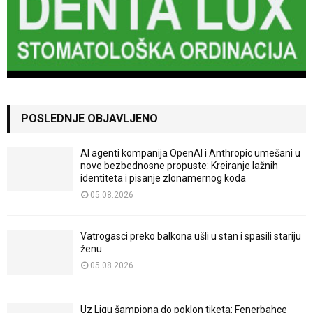
POSLEDNJE OBJAVLJENO
AI agenti kompanija OpenAI i Anthropic umešani u
nove bezbednosne propuste: Kreiranje lažnih
identiteta i pisanje zlonamernog koda
05.08.2026
Vatrogasci preko balkona ušli u stan i spasili stariju
ženu
05.08.2026
Uz Ligu šampiona do poklon tiketa: Fenerbahce