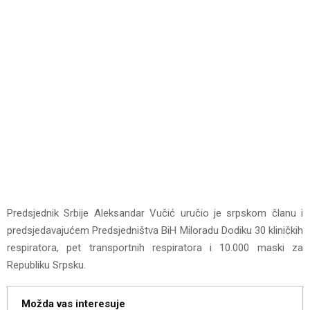
Predsjednik Srbije Aleksandar Vučić uručio je srpskom članu i
predsjedavajućem Predsjedništva BiH Miloradu Dodiku 30 kliničkih
respiratora, pet transportnih respiratora i 10.000 maski za
Republiku Srpsku.
Možda vas interesuje