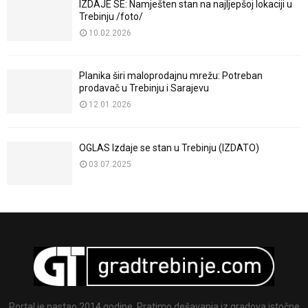
IZDAJE SE: Namješten stan na najljepšoj lokaciji u
Trebinju /foto/
10.02.2026
Planika širi maloprodajnu mrežu: Potreban
prodavač u Trebinju i Sarajevu
12.01.2026
OGLAS Izdaje se stan u Trebinju (IZDATO)
03.07.2025
Portal je nastao 2014 godine. Pratimo dešavanja iz gradova istočne