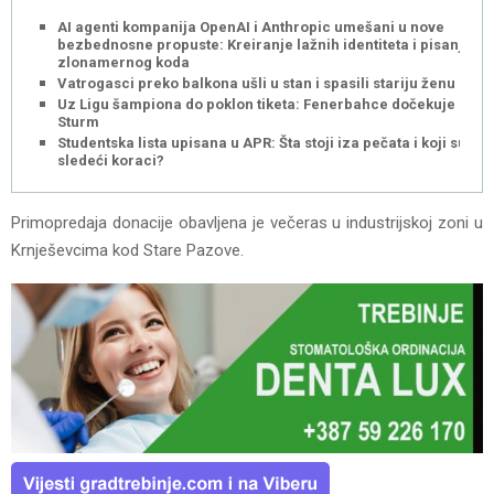
AI agenti kompanija OpenAI i Anthropic umešani u nove
bezbednosne propuste: Kreiranje lažnih identiteta i pisanje
zlonamernog koda
Vatrogasci preko balkona ušli u stan i spasili stariju ženu
Uz Ligu šampiona do poklon tiketa: Fenerbahce dočekuje
Sturm
Studentska lista upisana u APR: Šta stoji iza pečata i koji su
sledeći koraci?
Primopredaja donacije obavljena je večeras u industrijskoj zoni u
Krnješevcima kod Stare Pazove.