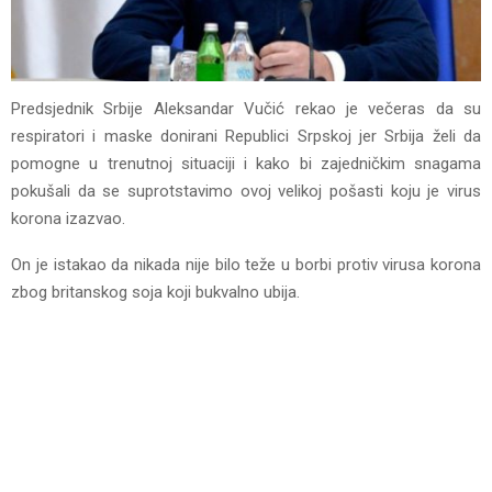
Predsjednik Srbije Aleksandar Vučić rekao je večeras da su
respiratori i maske donirani Republici Srpskoj jer Srbija želi da
pomogne u trenutnoj situaciji i kako bi zajedničkim snagama
pokušali da se suprotstavimo ovoj velikoj pošasti koju je virus
korona izazvao.
On je istakao da nikada nije bilo teže u borbi protiv virusa korona
zbog britanskog soja koji bukvalno ubija.