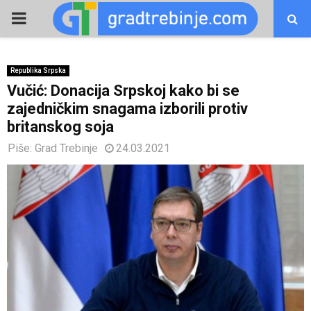
PRIMARY
MENU
Republika Srpska
Vučić: Donacija Srpskoj kako bi se
zajedničkim snagama izborili protiv
britanskog soja
Piše:
Grad Trebinje
24.03.2021