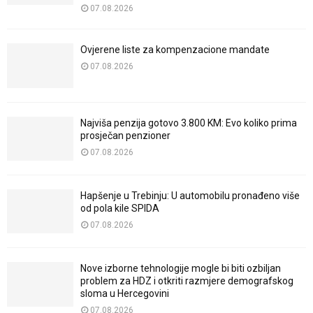
07.08.2026
Ovjerene liste za kompenzacione mandate
07.08.2026
Najviša penzija gotovo 3.800 KM: Evo koliko prima
prosječan penzioner
07.08.2026
Hapšenje u Trebinju: U automobilu pronađeno više
od pola kile SPIDA
07.08.2026
Nove izborne tehnologije mogle bi biti ozbiljan
problem za HDZ i otkriti razmjere demografskog
sloma u Hercegovini
07.08.2026