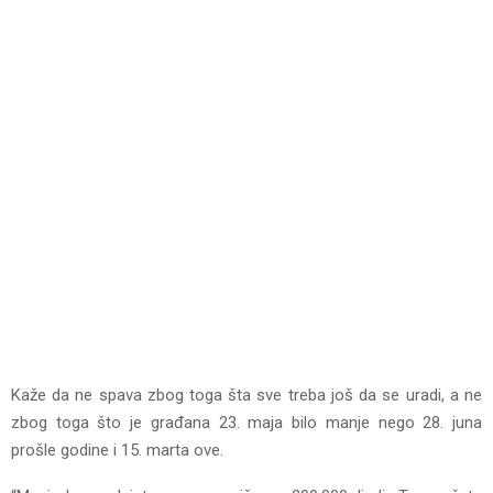
Kaže da ne spava zbog toga šta sve treba još da se uradi, a ne
zbog toga što je građana 23. maja bilo manje nego 28. juna
prošle godine i 15. marta ove.