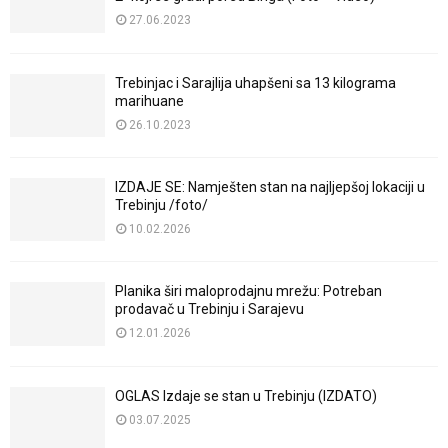
27.06.2023
Trebinjac i Sarajlija uhapšeni sa 13 kilograma
marihuane
26.10.2023
IZDAJE SE: Namješten stan na najljepšoj lokaciji u
Trebinju /foto/
10.02.2026
Planika širi maloprodajnu mrežu: Potreban
prodavač u Trebinju i Sarajevu
12.01.2026
OGLAS Izdaje se stan u Trebinju (IZDATO)
03.07.2025