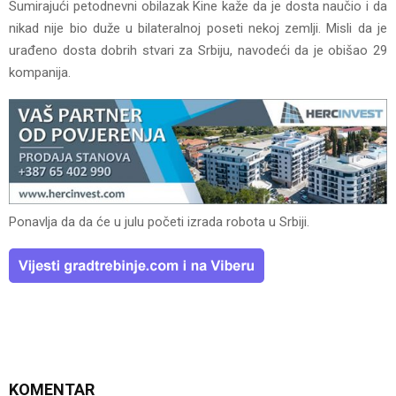
Sumirajući petodnevni obilazak Kine kaže da je dosta naučio i da
nikad nije bio duže u bilateralnoj poseti nekoj zemlji. Misli da je
urađeno dosta dobrih stvari za Srbiju, navodeći da je obišao 29
kompanija.
Ponavlja da da će u julu početi izrada robota u Srbiji.
KOMENTAR