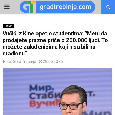
PRIMARY
MENU
Region
Vučić iz Kine opet o studentima: “Meni da
prodajete prazne priče o 200.000 ljudi. To
možete zaluđenicima koji nisu bili na
stadionu”
Piše:
Grad Trebinje
28.05.2026