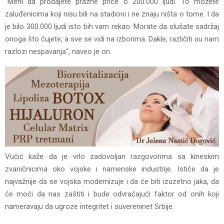
“Meni da prodajete prazne priče o 200.000 ljudi. To možete
zaluđenicima koji nisu bili na stadioni i ne znaju ništa o tome. I da
je bilo 300.000 ljudi isto bih vam rekao. Morate da slušate sadržaj
onoga što čujete, a sve se vidi na izborima. Dakle, različiti su nam
razlozi nespavanja“, naveo je on.
Vučić kaže da je vrlo zadovoljan razgovorima sa kineskim
zvaničnicima oko vojske i namenske industrije. Ističe da je
najvažnije da se vojska modernizuje i da će biti izuzetno jaka, da
će moći da nas zaštiti i bude odvraćajući faktor od onih koji
nameravaju da ugroze integritet i suvereninet Srbije.