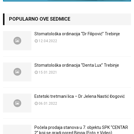
POPULARNO OVE SEDMICE
Stomatološka ordinacija “Dr Filipović” Trebinje
12.04.2022
Stomatološka ordinacija “Denta Lux” Trebinje
15.01.2021
Estetski tretmani lica – Dr Jelena Nastić Đogović
06.01.2022
Počela prodaja stanova u 7. objektu SPK “CENTAR
2” koji se gradi pored Binga (Foto + Video)