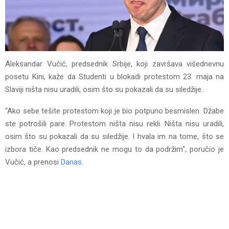
Aleksandar Vučić, predsednik Srbije, koji završava višednevnu
posetu Kini, kaže da Studenti u blokadi protestom 23. maja na
Slaviji ništa nisu uradili, osim što su pokazali da su siledžije.
“Ako sebe tešite protestom koji je bio potpuno besmislen. Džabe
ste potrošili pare. Protestom ništa nisu rekli. Ništa nisu uradili,
osim što su pokazali da su siledžije. I hvala im na tome, što se
izbora tiče. Kao predsednik ne mogu to da podržim“, poručio je
Vučić, a prenosi
Danas
.