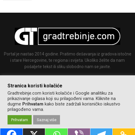
Portal je nastao 2014 godine. Pratimo dešavanja iz gradova istočne
i stare Hercegovine, te regiona i svijeta. Ukoliko želite da nam
pošaljete tekst ili sliku slobodno nam se javite.
Email:
info@gradtrebinje.com
Stranica koristi kolačiće
Gradtrebinje.com koristi kolačiće i Google analitiku za
prikazivanje oglasa koji su prilagođeni vama. Kliknite na
dugme
Prihvatam
kako biste zadržali korisničko iskustvo
prilagođeno vama.
Prihvatam
Saznaj više
@2014-2020. Sva prava zadržana.
Pravila korištenja
Izrada:
GT team