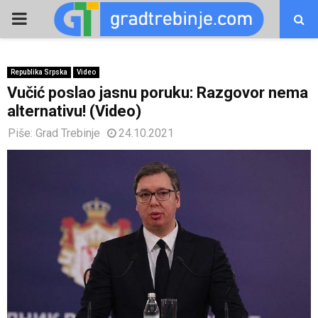
PRIMARY
MENU
Republika Srpska
Video
Vučić poslao jasnu poruku: Razgovor nema
alternativu! (Video)
Piše:
Grad Trebinje
24.10.2021