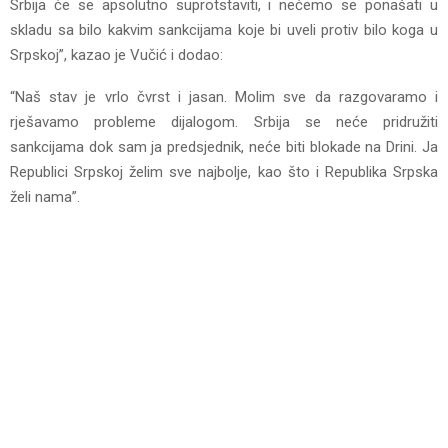
Srbija će se apsolutno suprotstaviti, i nećemo se ponašati u
skladu sa bilo kakvim sankcijama koje bi uveli protiv bilo koga u
Srpskoj”, kazao je Vučić i dodao:
“Naš stav je vrlo čvrst i jasan. Molim sve da razgovaramo i
rješavamo probleme dijalogom. Srbija se neće pridružiti
sankcijama dok sam ja predsjednik, neće biti blokade na Drini. Ja
Republici Srpskoj želim sve najbolje, kao što i Republika Srpska
želi nama”.