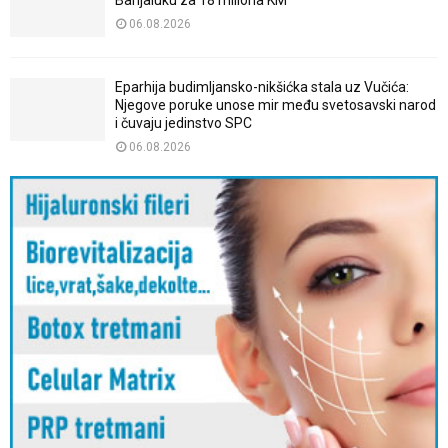
Banjaluku za 18 miliona KM
06.08.2026
Eparhija budimljansko-nikšićka stala uz Vučića:
Njegove poruke unose mir među svetosavski narod
i čuvaju jedinstvo SPC
06.08.2026