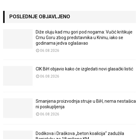
POSLEDNJE OBJAVLJENO
Diže oluju kad mu gori pod nogama: Vučić kritikuje
Crnu Goru zbog predstavnika u Kninu, iako se
godinama jedva oglašavao
06.08.2026
CIK BiH objavio kako će izgledati novi glasački listić
06.08.2026
Smanjena proizvodnja struje u BiH, nema nestašica
ni poskupljenja
06.08.2026
Dodikova i Draškova „beton koalicija“ zadužila