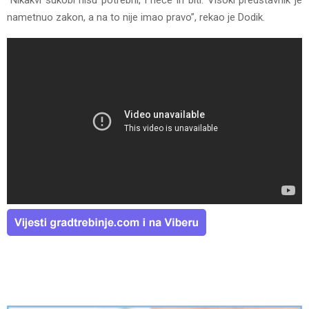
nametnuo zakon, a na to nije imao pravo”, rekao je Dodik.