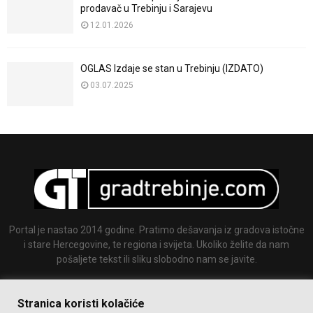
prodavač u Trebinju i Sarajevu
12.01.2026
OGLAS Izdaje se stan u Trebinju (IZDATO)
03.07.2025
Portal je nastao 2014 godine. Pratimo dešavanja iz gradova istočne
i stare Hercegovine, te regiona i svijeta. Ukoliko želite da nam
pošaljete tekst ili sliku slobodno nam se javite.
Email:
info@gradtrebinje.com
Stranica koristi kolačiće