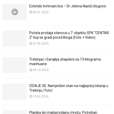
Estetski tretmani lica – Dr Jelena Nastić Đogović
06.01.2022
Počela prodaja stanova u 7. objektu SPK “CENTAR
2” koji se gradi pored Binga (Foto + Video)
27.06.2023
Trebinjac i Sarajlija uhapšeni sa 13 kilograma
marihuane
26.10.2023
IZDAJE SE: Namješten stan na najljepšoj lokaciji u
Trebinju /foto/
10.02.2026
Planika širi maloprodajnu mrežu: Potreban