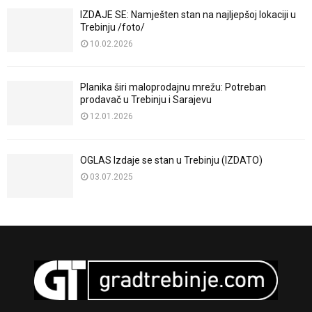
IZDAJE SE: Namješten stan na najljepšoj lokaciji u
Trebinju /foto/
10.02.2026
Planika širi maloprodajnu mrežu: Potreban
prodavač u Trebinju i Sarajevu
12.01.2026
OGLAS Izdaje se stan u Trebinju (IZDATO)
03.07.2025