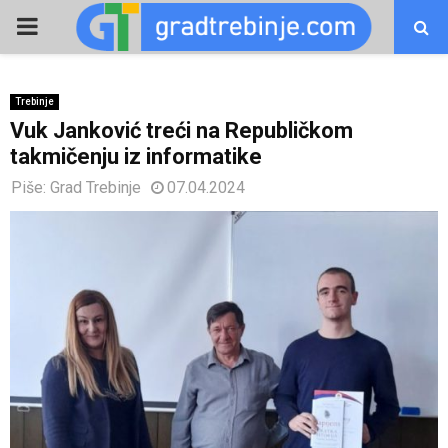
PRIMARY
MENU
Trebinje
Vuk Janković treći na Republičkom
takmičenju iz informatike
Piše:
Grad Trebinje
07.04.2024