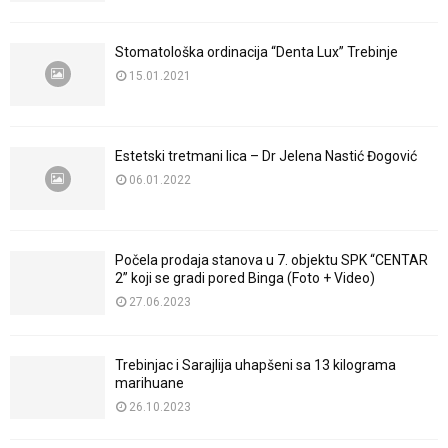
Stomatološka ordinacija “Denta Lux” Trebinje
15.01.2021
Estetski tretmani lica – Dr Jelena Nastić Đogović
06.01.2022
Počela prodaja stanova u 7. objektu SPK “CENTAR
2” koji se gradi pored Binga (Foto + Video)
27.06.2023
Trebinjac i Sarajlija uhapšeni sa 13 kilograma
marihuane
26.10.2023