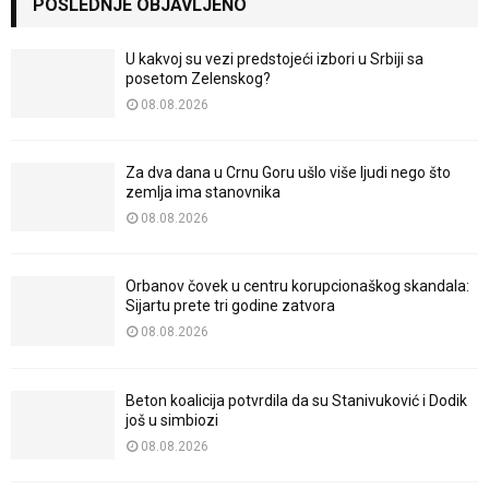
POSLEDNJE OBJAVLJENO
U kakvoj su vezi predstojeći izbori u Srbiji sa
posetom Zelenskog?
08.08.2026
Za dva dana u Crnu Goru ušlo više ljudi nego što
zemlja ima stanovnika
08.08.2026
Orbanov čovek u centru korupcionaškog skandala:
Sijartu prete tri godine zatvora
08.08.2026
Beton koalicija potvrdila da su Stanivuković i Dodik
još u simbiozi
08.08.2026