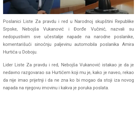
Poslanici Liste Za pravdu i red u Narodnoj skupštini Republike
Srpske, Nebojša Vukanović i Đorđe Vučinić, nazvali su
nedopustivim sve učestalije napade na narodne poslanike,
komentarišući sinoćnju paljevinu automobila poslanika Amira
Hurtića u Doboju.
Lider Liste Za pravdu i red, Nebojša Vukanović istakao je da je
nedavno razgovarao sa Hurtićem koji mu je, kako je naveo, rekao
da nije imao prijetnji i da ne zna ko bi mogao da stoji iza novog
napada na njegovu imovinu i kakva je poruka poslata.