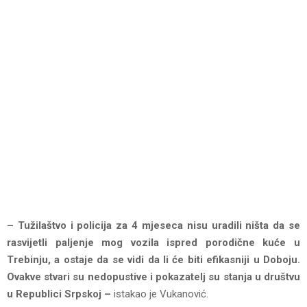
– Tužilaštvo i policija za 4 mjeseca nisu uradili ništa da se
rasvijetli paljenje mog vozila ispred porodične kuće u
Trebinju, a ostaje da se vidi da li će biti efikasniji u Doboju.
Ovakve stvari su nedopustive i pokazatelj su stanja u društvu
u Republici Srpskoj –
istakao je Vukanović.