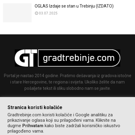
OGLAS Izdaje se stan u Trebinju (IZDATO)
03.07.2025
Portal je nastao 2014 godine. Pratimo dešavanja iz gradova istočne
i stare Hercegovine, te regiona i svijeta. Ukoliko želite da nam
pošaljete tekst ili sliku slobodno nam se javite.
Email:
info@gradtrebinje.com
Stranica koristi kolačiće
Gradtrebinje.com koristi kolačiće i Google analitiku za
prikazivanje oglasa koji su prilagođeni vama. Kliknite na
dugme
Prihvatam
kako biste zadržali korisničko iskustvo
prilagođeno vama.