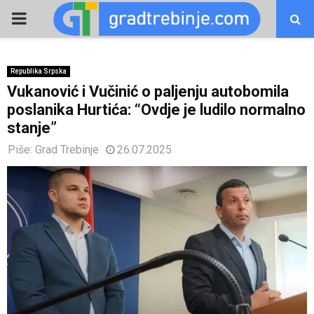
PRIMARY
MENU
Republika Srpska
Vukanović i Vučinić o paljenju autobomila
poslanika Hurtića: “Ovdje je ludilo normalno
stanje”
Piše:
Grad Trebinje
26.07.2025