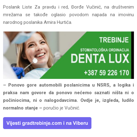
Poslanik Liste Za pravdu i red, Đorđe Vučinić, na društvenim
mrežama se takođe oglasio povodom napada na imovinu
narodnog poslanika Amira Hurtića.
– Ponovo gore automobili poslanicima u NSRS, a logika i
praksa nam govore da ponovo nećemo saznati ništa ni o
počiniocima, ni o nalogodavcima. Ovdje je, izgleda, ludilo
normalno stanje –
poručio je Vučinić.