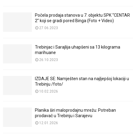
Počela prodaja stanova u 7. objektu SPK “CENTAR
2” koji se gradi pored Binga (Foto + Video)
27.06.2023
Trebinjac i Sarajlija uhapšeni sa 13 kilograma
marihuane
26.10.2023
IZDAJE SE: Namješten stan na najljepšoj lokaciji u
Trebinju /foto/
10.02.2026
Planika širi maloprodajnu mrežu: Potreban
prodavač u Trebinju i Sarajevu
12.01.2026