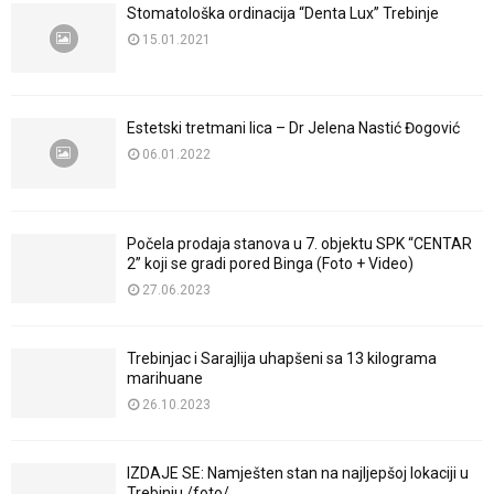
Stomatološka ordinacija “Denta Lux” Trebinje
15.01.2021
Estetski tretmani lica – Dr Jelena Nastić Đogović
06.01.2022
Počela prodaja stanova u 7. objektu SPK “CENTAR
2” koji se gradi pored Binga (Foto + Video)
27.06.2023
Trebinjac i Sarajlija uhapšeni sa 13 kilograma
marihuane
26.10.2023
IZDAJE SE: Namješten stan na najljepšoj lokaciji u
Trebinju /foto/