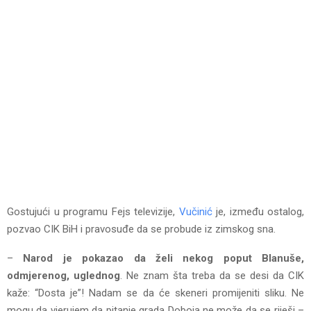
Gostujući u programu Fejs televizije,
Vučinić
je, između ostalog,
pozvao CIK BiH i pravosuđe da se probude iz zimskog sna.
–
Narod je pokazao da želi nekog poput Blanuše,
odmjerenog, uglednog
. Ne znam šta treba da se desi da CIK
kaže: “Dosta je”! Nadam se da će skeneri promijeniti sliku. Ne
mogu da vjerujem da pitanje grada Doboja ne može da se riješi –