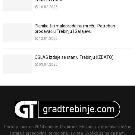
10.02.2026
Planika širi maloprodajnu mrežu: Potreban
prodavač u Trebinju i Sarajevu
12.01.2026
OGLAS Izdaje se stan u Trebinju (IZDATO)
03.07.2025
Portal je nastao 2014 godine. Pratimo dešavanja iz gradova istočne
i stare Hercegovine, te regiona i svijeta. Ukoliko želite da nam