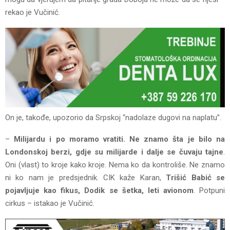
rekao je Vučinić.
On je, takođe, upozorio da Srpskoj “nadolaze dugovi na naplatu”.
–
Milijardu i po moramo vratiti. Ne znamo šta je bilo na
Londonskoj berzi, gdje su milijarde i dalje se čuvaju tajne
.
Oni (vlast) to kroje kako kroje. Nema ko da kontroliše. Ne znamo
ni ko nam je predsjednik. CIK kaže Karan,
Trišić Babić se
pojavljuje kao fikus, Dodik se šetka, leti avionom
. Potpuni
cirkus – istakao je Vučinić.