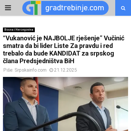
PRIMARY
MENU
Bosna i Hercegovina
“Vukanović je NAJBOLJE rješenje” Vučinić
smatra da bi lider Liste Za pravdu i red
trebalo da bude KANDIDAT za srpskog
člana Predsjedništva BiH
Piše:
Srpskainfo.com
21.12.2025