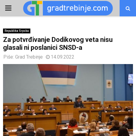
PRIMARY
MENU
Republika Srpska
Za potvrđivanje Dodikovog veta nisu
glasali ni poslanici SNSD-a
Piše:
Grad Trebinje
14.09.2022