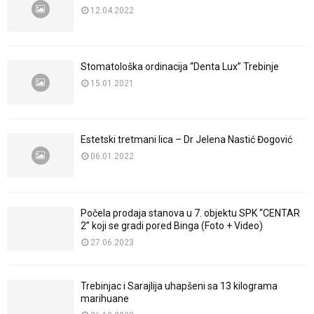
12.04.2022
Stomatološka ordinacija “Denta Lux” Trebinje
15.01.2021
Estetski tretmani lica – Dr Jelena Nastić Đogović
06.01.2022
Počela prodaja stanova u 7. objektu SPK “CENTAR
2” koji se gradi pored Binga (Foto + Video)
27.06.2023
Trebinjac i Sarajlija uhapšeni sa 13 kilograma
marihuane