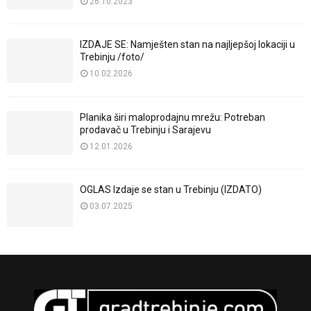
26.10.2023
IZDAJE SE: Namješten stan na najljepšoj lokaciji u
Trebinju /foto/
10.02.2026
Planika širi maloprodajnu mrežu: Potreban
prodavač u Trebinju i Sarajevu
12.01.2026
OGLAS Izdaje se stan u Trebinju (IZDATO)
03.07.2025