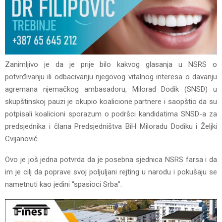
Zanimljivo je da je prije bilo kakvog glasanja u NSRS o
potvrđivanju ili odbacivanju njegovog vitalnog interesa o davanju
agremana njemačkog ambasadoru, Milorad Dodik (SNSD) u
skupštinskoj pauzi je okupio koalicione partnere i saopštio da su
potpisali koalicioni sporazum o podršci kandidatima SNSD-a za
predsjednika i člana Predsjedništva BiH Miloradu Dodiku i Željki
Cvijanović.
Ovo je još jedna potvrda da je posebna sjednica NSRS farsa i da
im je cilj da poprave svoj poljuljani rejting u narodu i pokušaju se
nametnuti kao jedini “spasioci Srba”.