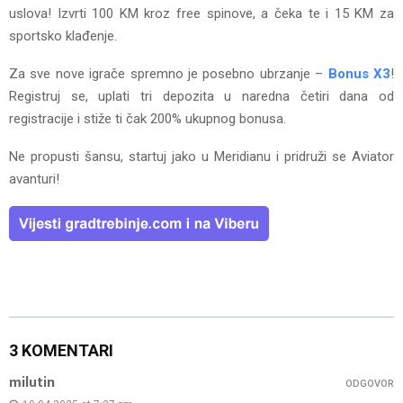
uslova! Izvrti 100 KM kroz free spinove, a čeka te i 15 KM za
sportsko klađenje.
Za sve nove igrače spremno je posebno ubrzanje –
Bonus X3
!
Registruj se, uplati tri depozita u naredna četiri dana od
registracije i stiže ti čak 200% ukupnog bonusa.
Ne propusti šansu, startuj jako u Meridianu i pridruži se Aviator
avanturi!
3 KOMENTARI
milutin
ODGOVOR