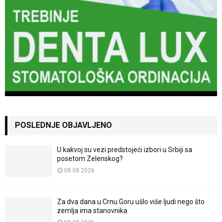
POSLEDNJE OBJAVLJENO
U kakvoj su vezi predstojeći izbori u Srbiji sa
posetom Zelenskog?
08.08.2026
Za dva dana u Crnu Goru ušlo više ljudi nego što
zemlja ima stanovnika