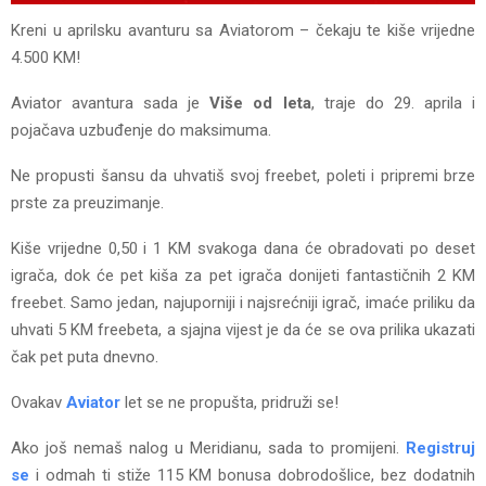
Kreni u aprilsku avanturu sa Aviatorom – čekaju te kiše vrijedne
4.500 KM!
Aviator avantura sada je
Više od leta
, traje do 29. aprila i
pojačava uzbuđenje do maksimuma.
Ne propusti šansu da uhvatiš svoj freebet, poleti i pripremi brze
prste za preuzimanje.
Kiše vrijedne 0,50 i 1 KM svakoga dana će obradovati po deset
igrača, dok će pet kiša za pet igrača donijeti fantastičnih 2 KM
freebet. Samo jedan, najuporniji i najsrećniji igrač, imaće priliku da
uhvati 5 KM freebeta, a sjajna vijest je da će se ova prilika ukazati
čak pet puta dnevno.
Ovakav
Aviator
let se ne propušta, pridruži se!
Ako još nemaš nalog u Meridianu, sada to promijeni.
Registruj
se
i odmah ti stiže 115 KM bonusa dobrodošlice, bez dodatnih