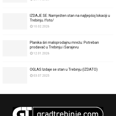
IZDAJE SE: Namješten stan na najljepšoj lokaciji u
Trebinju /foto/
10.02.2026
Planika širi maloprodajnu mrežu: Potreban
prodavač u Trebinju i Sarajevu
12.01.2026
OGLAS Izdaje se stan u Trebinju (IZDATO)
03.07.2025