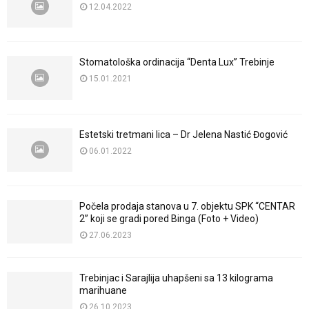
12.04.2022
Stomatološka ordinacija “Denta Lux” Trebinje
15.01.2021
Estetski tretmani lica – Dr Jelena Nastić Đogović
06.01.2022
Počela prodaja stanova u 7. objektu SPK “CENTAR
2” koji se gradi pored Binga (Foto + Video)
27.06.2023
Trebinjac i Sarajlija uhapšeni sa 13 kilograma
marihuane
26.10.2023