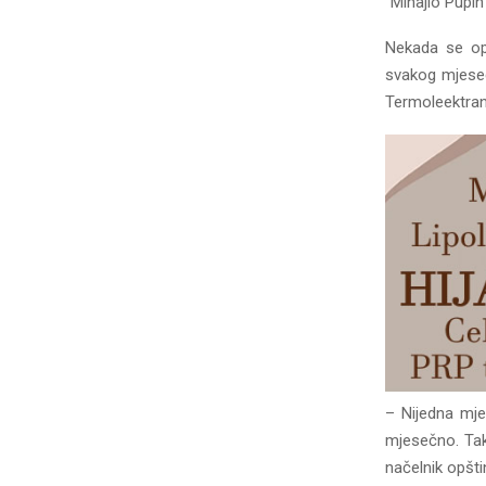
“Mihajlo Pupin
Nekada se opš
svakog mjesec
Termoleektran
– Nijedna mje
mjesečno. Tak
načelnik opšti