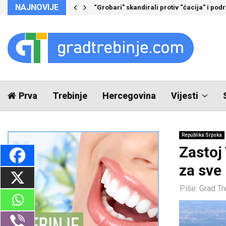
NAJNOVIJE
“Grobari” skandirali protiv “ćacija” i pod
Prva
Trebinje
Hercegovina
Vijesti
Republika Srpska
Zastoj 
za sve 
Piše:
Grad Tr