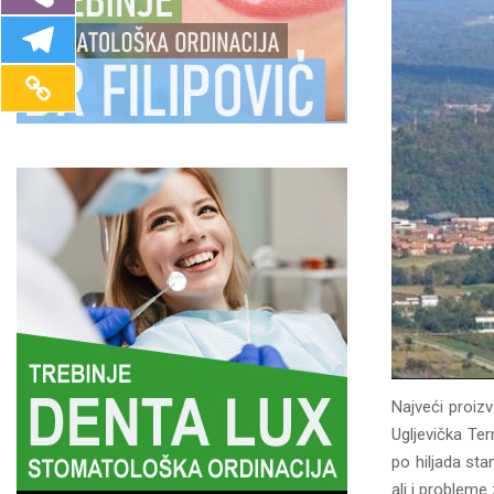
Najveći proiz
Ugljevička Ter
po hiljada st
ali i probleme 