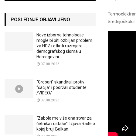
Termoelektran
POSLEDNJE OBJAVLJENO
Srednjoškolci
Nove izborne tehnologije
mogle bi biti ozbiljan problem
za HDZ i otkriti razmjere
demografskog sloma u
Hercegovini
07.08.2026
“Grobari” skandirali protiv
“ćacija” i podržali studente
/VIDEO/
07.08.2026
“Zabole me više ona stvar za
četnika i ustaše”: Izjava Rađe o
kojoj bruji Balkan