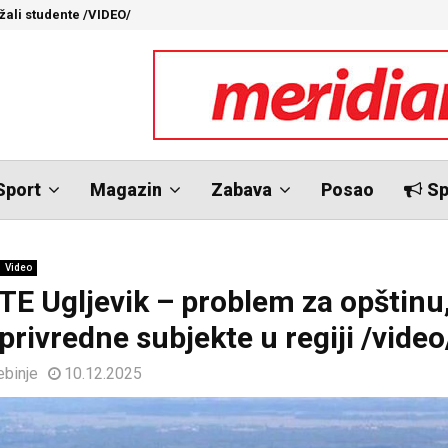
ržali studente /VIDEO/
“
Sport
Magazin
Zabava
Posao
Sp
Video
TE Ugljevik – problem za opštinu, 
privredne subjekte u regiji /video
ebinje
10.12.2025