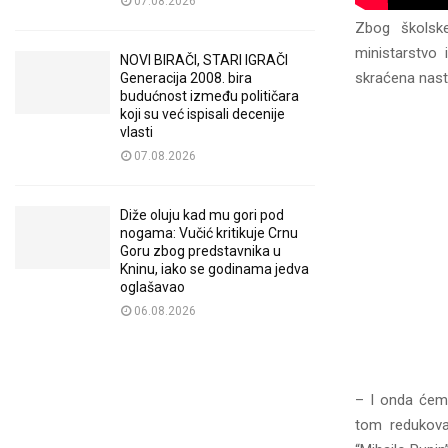
07.08.2026
Zbog školske
ministarstvo 
NOVI BIRAČI, STARI IGRAČI
skraćena nast
Generacija 2008. bira
budućnost između političara
koji su već ispisali decenije
vlasti
07.08.2026
Diže oluju kad mu gori pod
nogama: Vučić kritikuje Crnu
Goru zbog predstavnika u
Kninu, iako se godinama jedva
oglašavao
06.08.2026
– I onda ćemo
tom redukova