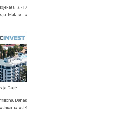
ubjekata, 3.717
oja. Muk je i u
 je Gajić.
miliona. Danas
 radnicima od 4