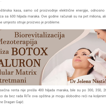
”.
tinska kasa, samo od proizvodnje električne energije, odnosno r
a sa 600 hiljada maraka. Ove godine računali su na pet miliona, ali
e umjesto struje proizveo je probleme.
sečna renta nije prešla 400 hiljada maraka, bile su po 300, 350, 28
o da bez rada RiTe ova opština je mogu slobodno reći na koljenim
ne Dragan Gajić.