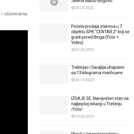
Jelena Nastić Đogović
06.01.2022
 i učionicama.
Počela prodaja stanova u 7.
objektu SPK “CENTAR 2” koji se
gradi pored Binga (Foto +
Video)
27.06.2023
Trebinjac i Sarajlija uhapšeni
sa 13 kilograma marihuane
26.10.2023
IZDAJE SE: Namješten stan na
najljepšoj lokaciji u Trebinju
/foto/
10.02.2026