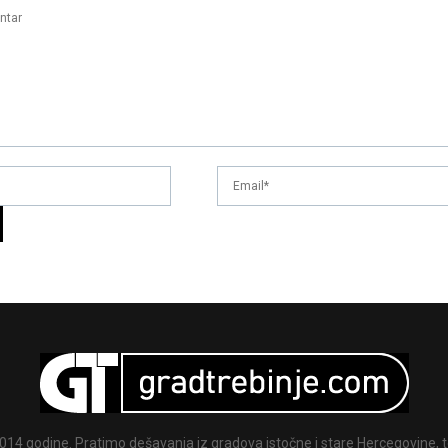
014 godine. Pratimo dešavanja iz gradova istočne i stare Hercegovine, te