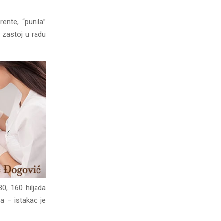
ente, “punila”
 zastoj u radu
0, 160 hiljada
a – istakao je