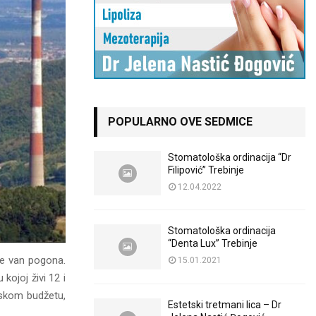
POPULARNO OVE SEDMICE
Stomatološka ordinacija “Dr
Filipović” Trebinje
12.04.2022
Stomatološka ordinacija
“Denta Lux” Trebinje
je van pogona.
15.01.2021
kojoj živi 12 i
nskom budžetu,
Estetski tretmani lica – Dr