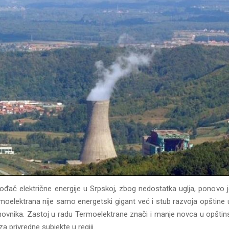
vođač električne energije u Srpskoj, zbog nedostatka uglja, ponovo 
moelektrana nije samo energetski gigant već i stub razvoja opštine u 
anovnika. Zastoj u radu Termoelektrane znači i manje novca u opšti
za privredne subjekte u regiji.