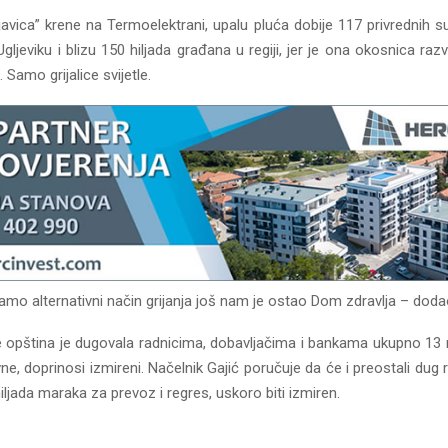
javica” krene na Termoelektrani, upalu pluća dobije 117 privrednih s
gljeviku i blizu 150 hiljada građana u regiji, jer je ona okosnica razv
 Samo grijalice svijetle.
amo alternativni način grijanja još nam je ostao Dom zdravlja – dodao
 opština je dugovala radnicima, dobavljačima i bankama ukupno 13 
ne, doprinosi izmireni. Načelnik Gajić poručuje da će i preostali dug
hiljada maraka za prevoz i regres, uskoro biti izmiren.