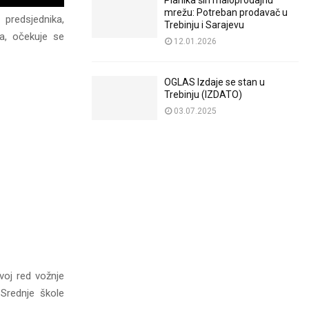
Planika širi maloprodajnu
mrežu: Potreban prodavač u
predsjednika,
Trebinju i Sarajevu
da, očekuje se
12.01.2026
OGLAS Izdaje se stan u
Trebinju (IZDATO)
03.07.2025
voj red vožnje
Srednje škole