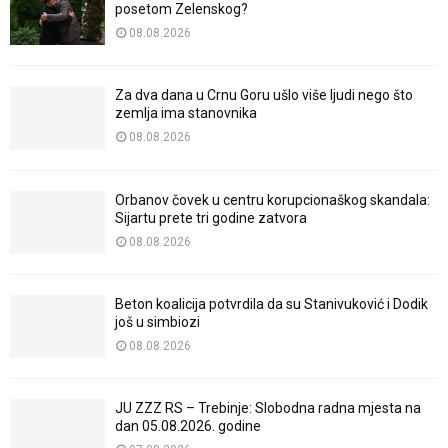
posetom Zelenskog?
08.08.2026
Za dva dana u Crnu Goru ušlo više ljudi nego što
zemlja ima stanovnika
08.08.2026
Orbanov čovek u centru korupcionaškog skandala:
Sijartu prete tri godine zatvora
08.08.2026
Beton koalicija potvrdila da su Stanivuković i Dodik
još u simbiozi
08.08.2026
JU ZZZ RS – Trebinje: Slobodna radna mjesta na
dan 05.08.2026. godine