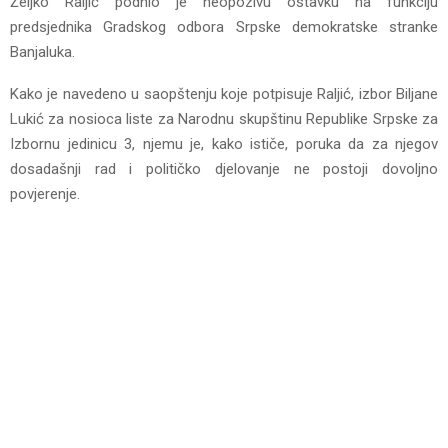
Željko Raljić podnio je neopozivu ostavku na funkciju
predsjednika Gradskog odbora Srpske demokratske stranke
Banjaluka.
Kako je navedeno u saopštenju koje potpisuje Raljić, izbor Biljane
Lukić za nosioca liste za Narodnu skupštinu Republike Srpske za
Izbornu jedinicu 3, njemu je, kako ističe, poruka da za njegov
dosadašnji rad i političko djelovanje ne postoji dovoljno
povjerenje.