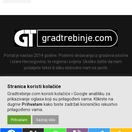
Portal je nastao 2014 godine. Pratimo dešavanja iz gradova istočne
i stare Hercegovine, te regiona i svijeta. Ukoliko želite da nam
pošaljete tekst ili sliku slobodno nam se javite.
Email:
info@gradtrebinje.com
Stranica koristi kolačiće
Gradtrebinje.com koristi kolačiće i Google analitiku za
prikazivanje oglasa koji su prilagođeni vama. Kliknite na
dugme
Prihvatam
kako biste zadržali korisničko iskustvo
prilagođeno vama.
Prihvatam
Saznaj više
@2014-2020. Sva prava zadržana.
Pravila korištenja
Izrada:
GT team