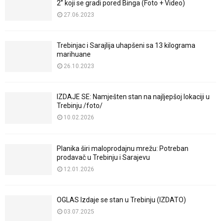
2” koji se gradi pored Binga (Foto + Video)
27.06.2023
Trebinjac i Sarajlija uhapšeni sa 13 kilograma
marihuane
26.10.2023
IZDAJE SE: Namješten stan na najljepšoj lokaciji u
Trebinju /foto/
10.02.2026
Planika širi maloprodajnu mrežu: Potreban
prodavač u Trebinju i Sarajevu
12.01.2026
OGLAS Izdaje se stan u Trebinju (IZDATO)
03.07.2025