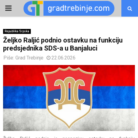
PRIMARY
MENU
Republika Srpska
Željko Raljić podnio ostavku na funkciju
predsjednika SDS-a u Banjaluci
Piše:
Grad Trebinje
22.06.2026