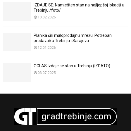
IZDAJE SE: Namješten stan na najljepšoj lokaciji u
Trebinju /foto/
10.02.2026
Planika širi maloprodajnu mrežu: Potreban
prodavač u Trebinju i Sarajevu
12.01.2026
OGLAS Izdaje se stan u Trebinju (IZDATO)
03.07.2025