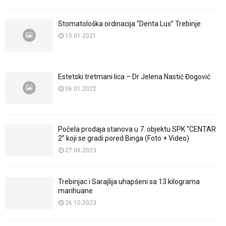
Stomatološka ordinacija “Denta Lux” Trebinje
15.01.2021
Estetski tretmani lica – Dr Jelena Nastić Đogović
06.01.2022
Počela prodaja stanova u 7. objektu SPK “CENTAR
2” koji se gradi pored Binga (Foto + Video)
27.06.2023
Trebinjac i Sarajlija uhapšeni sa 13 kilograma
marihuane
26.10.2023