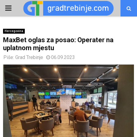
PRIMARY
MENU
Hercegovina
MaxBet oglas za posao: Operater na
uplatnom mjestu
Piše:
Grad Trebinje
06.09.2023