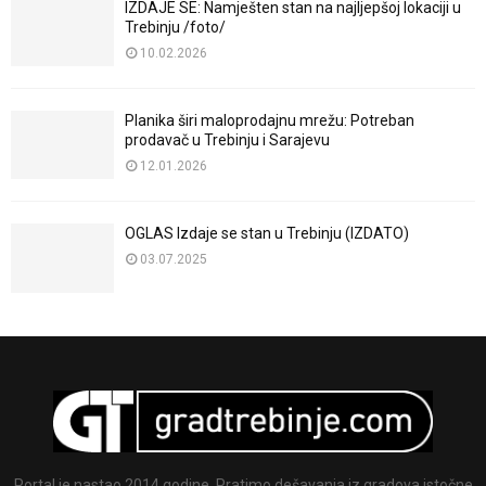
IZDAJE SE: Namješten stan na najljepšoj lokaciji u
Trebinju /foto/
10.02.2026
Planika širi maloprodajnu mrežu: Potreban
prodavač u Trebinju i Sarajevu
12.01.2026
OGLAS Izdaje se stan u Trebinju (IZDATO)
03.07.2025
Portal je nastao 2014 godine. Pratimo dešavanja iz gradova istočne