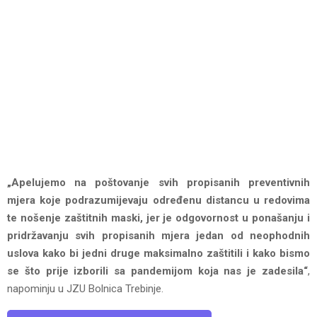
„Apelujemo na poštovanje svih propisanih preventivnih
mjera koje podrazumijevaju određenu distancu u redovima
te nošenje zaštitnih maski, jer je odgovornost u ponašanju i
pridržavanju svih propisanih mjera jedan od neophodnih
uslova kako bi jedni druge maksimalno zaštitili i kako bismo
se što prije izborili sa pandemijom koja nas je zadesila“
,
napominju u JZU Bolnica Trebinje.