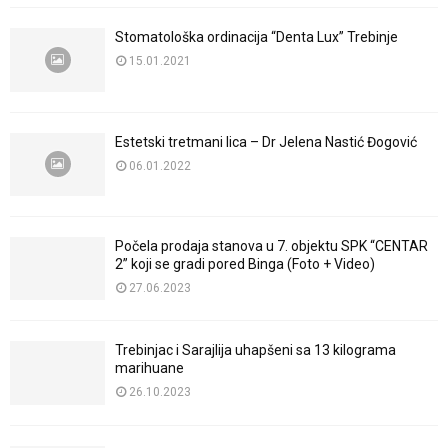
Stomatološka ordinacija “Denta Lux” Trebinje
15.01.2021
Estetski tretmani lica – Dr Jelena Nastić Đogović
06.01.2022
Počela prodaja stanova u 7. objektu SPK “CENTAR
2” koji se gradi pored Binga (Foto + Video)
27.06.2023
Trebinjac i Sarajlija uhapšeni sa 13 kilograma
marihuane
26.10.2023